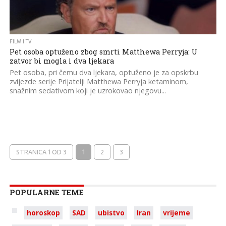
FILM I TV
Pet osoba optuženo zbog smrti Matthewa Perryja: U
zatvor bi mogla i dva ljekara
Pet osoba, pri čemu dva ljekara, optuženo je za opskrbu
zvijezde serije Prijatelji Matthewa Perryja ketaminom,
snažnim sedativom koji je uzrokovao njegovu...
STRANICA 1 OD 3
1
2
3
POPULARNE TEME
horoskop
SAD
ubistvo
Iran
vrijeme