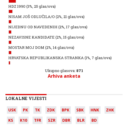
HDZ 1990
(3%, 25 glas/ova)
NISAM JOŠ ODLUČILA/O
(2%, 21 glas/ova)
NIJEDNU OD NAVEDENIH
(2%, 17 glas/ova)
NEZAVISNE KANDIDATE
(2%, 15 glas/ova)
MOSTAR MOJ DOM
(2%, 14 glas/ova)
HRVATSKA REPUBLIKANSKA STRANKA
(1%, 7 glas/ova)
Ukupno glasova:
871
Arhiva anketa
LOKALNE VIJESTI
USK
PK
TK
ZDK
BPK
SBK
HNK
ZHK
KS
K10
TFR
SZR
DBR
BLR
BD