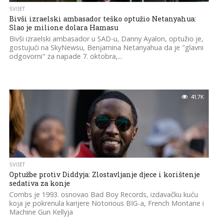
SVIJET
Bivši izraelski ambasador teško optužio Netanyahua:
Slao je milione dolara Hamasu
Bivši izraelski ambasador u SAD-u, Danny Ayalon, optužio je,
gostujući na SkyNewsu, Benjamina Netanyahua da je "glavni
odgovorni" za napade 7. oktobra,...
41.7K
SVIJET
Optužbe protiv Diddyja: Zlostavljanje djece i korištenje
sedativa za konje
Combs je 1993. osnovao Bad Boy Records, izdavačku kuću
koja je pokrenula karijere Notorious BIG-a, French Montane i
Machine Gun Kellyja