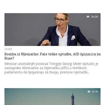
26.0K
SVIJET
Bomba iz Njemačke: Pale teške optužbe, AfD špijunira za
Ruse?
Ministar unutrašnjih poslova Tiringije Georg Meier optužio je
zastupnike Alternative za Njemačku (AfD) u tirinškom
parlamentu da špijuniraju za Rusiju, prenose njemački...
51.7K