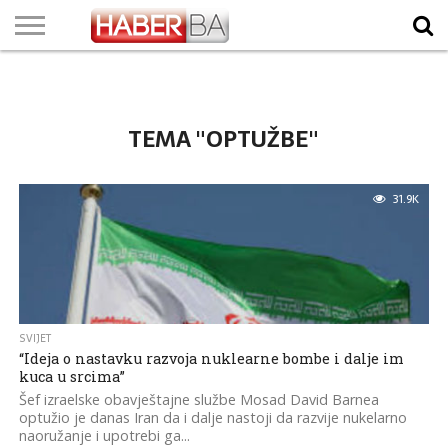
VIJESTI
BIZNIS
SPORT
SHOWBIZ
LIFESTYLE
SCI-
AUTO
ZANIMLJIVOSTI
FOTO
VIDEO
TV
VREMENSKA
STANJE NA
KURSNA
O
MARKETING
IMPRESSUM
KONTAKT
TECH
PROGRAM
PROGNOZA
PUTEVIMA
LISTA
NAMA
TEMA "OPTUŽBE"
31.9K
SVIJET
“Ideja o nastavku razvoja nuklearne bombe i dalje im
kuca u srcima”
Šef izraelske obavještajne službe Mosad David Barnea
optužio je danas Iran da i dalje nastoji da razvije nukelarno
naoružanje i upotrebi ga...