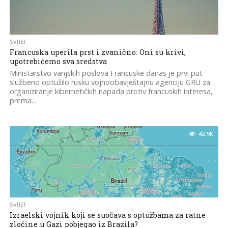
SVIJET
Francuska uperila prst i zvanično: Oni su krivi,
upotrebićemo sva sredstva
Ministarstvo vanjskih poslova Francuske danas je prvi put
službeno optužilo rusku vojnoobavještajnu agenciju GRU za
organiziranje kibernetičkih napada protiv francuskih interesa,
prema...
42.9K
SVIJET
Izraelski vojnik koji se suočava s optužbama za ratne
zločine u Gazi pobjegao iz Brazila?