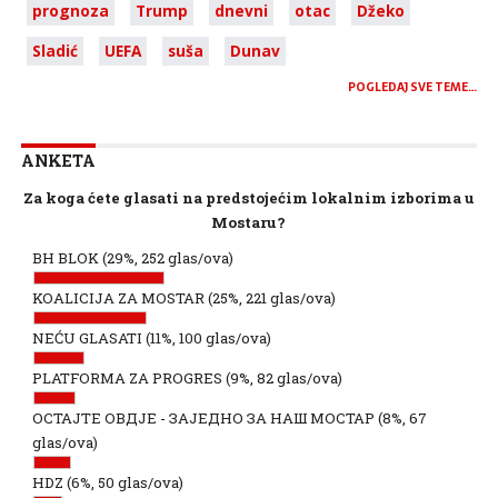
prognoza
Trump
dnevni
otac
Džeko
Sladić
UEFA
suša
Dunav
POGLEDAJ SVE TEME…
ANKETA
Za koga ćete glasati na predstojećim lokalnim izborima u
Mostaru?
BH BLOK
(29%, 252 glas/ova)
KOALICIJA ZA MOSTAR
(25%, 221 glas/ova)
NEĆU GLASATI
(11%, 100 glas/ova)
PLATFORMA ZA PROGRES
(9%, 82 glas/ova)
ОСТАЈТЕ ОВДЈЕ - ЗАЈЕДНО ЗА НАШ МОСТАР
(8%, 67
glas/ova)
HDZ
(6%, 50 glas/ova)