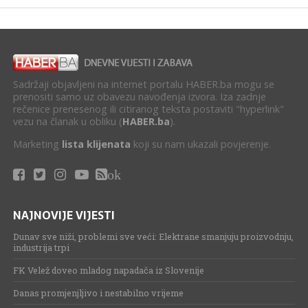
Sadržaji objavljeni na internet portalu HABER.ba mogu se
prenositi samo uz obavezu navođenja izvora. Iza zadnje
rečenice prenesenog ili citiranog teksta postaviti "hyperlink"
vezu na članak u obliku (
HABER.ba
).
Marketing
lista klijenata
koji su nam ukazali povjerenje.
ok
NAJNOVIJE VIJESTI
Dunav sve niži, problemi sve veći: Elektrane smanjuju proizvodnju,
industrija trpi
FK Velež doveo mladog napadača iz Slovenije
Danas promjenjljivo i nestabilno vrijeme