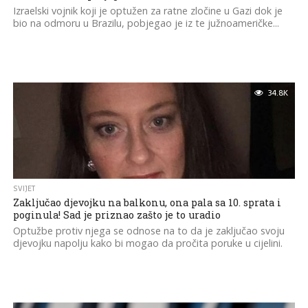
Izraelski vojnik koji je optužen za ratne zločine u Gazi dok je
bio na odmoru u Brazilu, pobjegao je iz te južnoameričke...
34.8K
SVIJET
Zaključao djevojku na balkonu, ona pala sa 10. sprata i
poginula! Sad je priznao zašto je to uradio
Optužbe protiv njega se odnose na to da je zaključao svoju
djevojku napolju kako bi mogao da pročita poruke u cijelini.