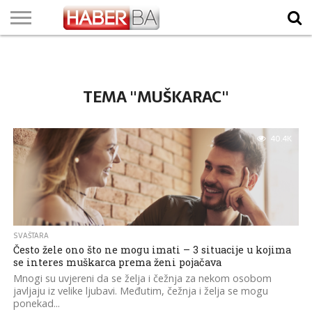
VIJESTI
BIZNIS
SPORT
SHOWBIZ
LIFESTYLE
SCI-
AUTO
ZANIMLJIVOSTI
FOTO
VIDEO
TV
VREMENSKA
STANJE NA
KURSNA
O
MARKETING
IMPRESSUM
KONTAKT
TECH
PROGRAM
PROGNOZA
PUTEVIMA
LISTA
NAMA
TEMA "MUŠKARAC"
40.4K
SVAŠTARA
Često žele ono što ne mogu imati – 3 situacije u kojima
se interes muškarca prema ženi pojačava
Mnogi su uvjereni da se želja i čežnja za nekom osobom
javljaju iz velike ljubavi. Međutim, čežnja i želja se mogu
ponekad...