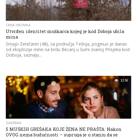
CRNA HRONIKA
Utvrđen identitet muškarca kojeg je kod Doboja ubila
mina
Smajo Zeničanin (48), sa područja Tešnja, poginuo je danas
od eksplozije mine na brdu Becanj u šumi zvanoj Prisjeka kod
Doboja, saznaju...
32.1K
SVAŠTARA
5 MUŠKIH GREŠAKA KOJE ŽENA NE PRAŠTA: Nakon
OVOG nema budućnosti – supruga je u stanju da se