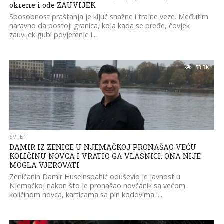
okrene i ode ZAUVIJEK
Sposobnost praštanja je ključ snažne i trajne veze. Međutim
naravno da postoji granica, koja kada se pređe, čovjek
zauvijek gubi povjerenje i...
53.3K
SVIJET
DAMIR IZ ZENICE U NJEMAČKOJ PRONAŠAO VEĆU
KOLIČINU NOVCA I VRATIO GA VLASNICI: ONA NIJE
MOGLA VJEROVATI
Zeničanin Damir Huseinspahić oduševio je javnost u
Njemačkoj nakon što je pronašao novčanik sa većom
količinom novca, karticama sa pin kodovima i...