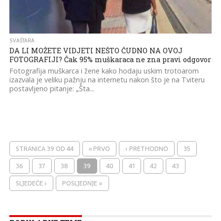
SVAŠTARA
DA LI MOŽETE VIDJETI NEŠTO ČUDNO NA OVOJ
FOTOGRAFIJI? Čak 95% muškaraca ne zna pravi odgovor
Fotografija muškarca i žene kako hodaju uskim trotoarom
izazvala je veliku pažnju na internetu nakon što je na Tviteru
postavljeno pitanje: „Šta...
STRANICA 39 OD 44
« PRVO
‹ PRETHODNO
35
36
37
38
39
40
41
42
43
SLJEDEĆE ›
POSLJEDNJE »