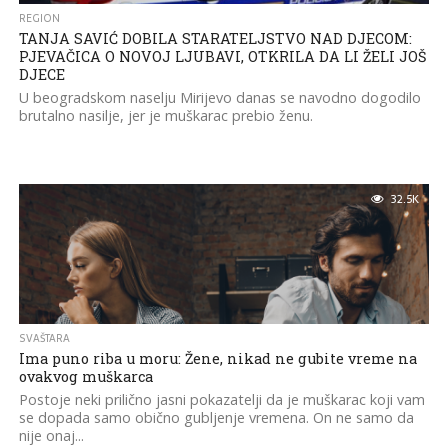
REGION
TANJA SAVIĆ DOBILA STARATELJSTVO NAD DJECOM:
PJEVAČICA O NOVOJ LJUBAVI, OTKRILA DA LI ŽELI JOŠ
DJECE
U beogradskom naselju Mirijevo danas se navodno dogodilo
brutalno nasilje, jer je muškarac prebio ženu.
32.5K
SVAŠTARA
Ima puno riba u moru: Žene, nikad ne gubite vreme na
ovakvog muškarca
Postoje neki prilično jasni pokazatelji da je muškarac koji vam
se dopada samo obično gubljenje vremena. On ne samo da
nije onaj...