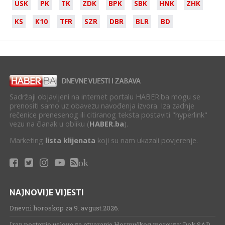
USK
PK
TK
ZDK
BPK
SBK
HNK
ZHK
KS
K10
TFR
SZR
DBR
BLR
BD
Sadržaji objavljeni na internet portalu HABER.ba mogu se
prenositi samo uz obavezu navođenja izvora. Iza zadnje
rečenice prenesenog ili citiranog teksta postaviti "hyperlink"
vezu na članak u obliku (
HABER.ba
).
Marketing
lista klijenata
koji su nam ukazali povjerenje.
ok
NAJNOVIJE VIJESTI
Dnevni horoskop za 9. avgust.2026.
Iran postavio uslove za otvaranje Hormuškog moreuza: Dok SAD