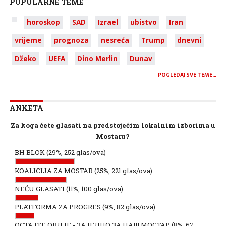
POPULARNE TEME
horoskop
SAD
Izrael
ubistvo
Iran
vrijeme
prognoza
nesreća
Trump
dnevni
Džeko
UEFA
Dino Merlin
Dunav
POGLEDAJ SVE TEME…
ANKETA
Za koga ćete glasati na predstojećim lokalnim izborima u
Mostaru?
BH BLOK
(29%, 252 glas/ova)
KOALICIJA ZA MOSTAR
(25%, 221 glas/ova)
NEĆU GLASATI
(11%, 100 glas/ova)
PLATFORMA ZA PROGRES
(9%, 82 glas/ova)
ОСТАЈТЕ ОВДЈЕ - ЗАЈЕДНО ЗА НАШ МОСТАР
(8%, 67