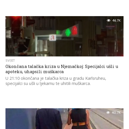
46.7K
SVIJET
Okončana talačka kriza u Njemačkoj: Specijalci ušli u
apoteku, uhapsili muškarca
U 21:10 okončana je talačka kriza u gradu Karlsruheu,
specijalci su ušli u ljekarnu te uhitili muškarca.
40.7K