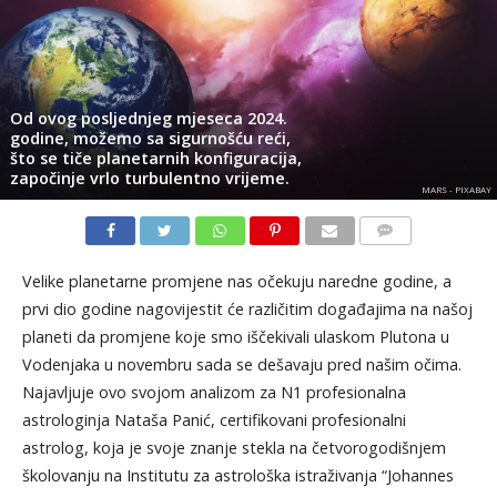
Od ovog posljednjeg mjeseca 2024.
godine, možemo sa sigurnošću reći,
što se tiče planetarnih konfiguracija,
započinje vrlo turbulentno vrijeme.
MARS - PIXABAY
KOMENTARI
Velike planetarne promjene nas očekuju naredne godine, a
prvi dio godine nagovijestit će različitim događajima na našoj
planeti da promjene koje smo iščekivali ulaskom Plutona u
Vodenjaka u novembru sada se dešavaju pred našim očima.
Najavljuje ovo svojom analizom za N1 profesionalna
astrologinja Nataša Panić, certifikovani profesionalni
astrolog, koja je svoje znanje stekla na četvorogodišnjem
školovanju na Institutu za astrološka istraživanja “Johannes