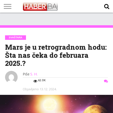
VIJESTI
BIZNIS
SPORT
SHOWBIZ
LIFESTYLE
SCI-
AUTO
ZANIMLJIVOSTI
FOTO
VIDEO
TV
VREMENSKA
STANJE NA
KURSNA
O
MARKETING
IMPRESSUM
KONTAKT
TECH
PROGRAM
PROGNOZA
PUTEVIMA
LISTA
NAMA
SVAŠTARA
Mars je u retrogradnom hodu:
Šta nas čeka do februara
2025.?
Piše
S. H.
62.0K
Objavljeno
13.12. 2024.