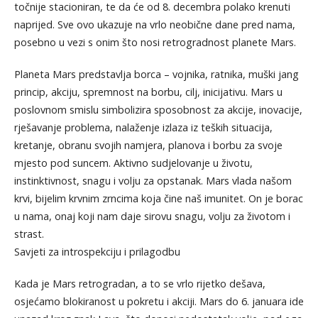
točnije stacioniran, te da će od 8. decembra polako krenuti
naprijed. Sve ovo ukazuje na vrlo neobične dane pred nama,
posebno u vezi s onim što nosi retrogradnost planete Mars.
Planeta Mars predstavlja borca – vojnika, ratnika, muški jang
princip, akciju, spremnost na borbu, cilj, inicijativu. Mars u
poslovnom smislu simbolizira sposobnost za akcije, inovacije,
rješavanje problema, nalaženje izlaza iz teških situacija,
kretanje, obranu svojih namjera, planova i borbu za svoje
mjesto pod suncem. Aktivno sudjelovanje u životu,
instinktivnost, snagu i volju za opstanak. Mars vlada našom
krvi, bijelim krvnim zrncima koja čine naš imunitet. On je borac
u nama, onaj koji nam daje sirovu snagu, volju za životom i
strast.
Savjeti za introspekciju i prilagodbu
Kada je Mars retrogradan, a to se vrlo rijetko dešava,
osjećamo blokiranost u pokretu i akciji. Mars do 6. januara ide