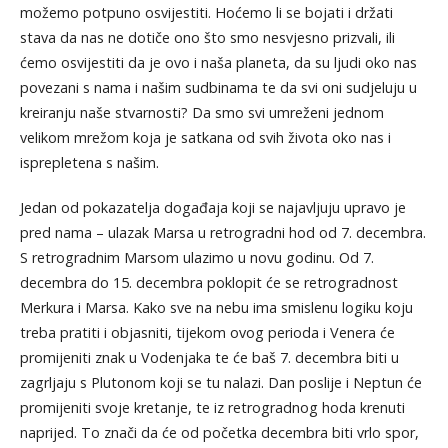
možemo potpuno osvijestiti. Hoćemo li se bojati i držati
stava da nas ne dotiče ono što smo nesvjesno prizvali, ili
ćemo osvijestiti da je ovo i naša planeta, da su ljudi oko nas
povezani s nama i našim sudbinama te da svi oni sudjeluju u
kreiranju naše stvarnosti? Da smo svi umreženi jednom
velikom mrežom koja je satkana od svih života oko nas i
isprepletena s našim.
Jedan od pokazatelja događaja koji se najavljuju upravo je
pred nama – ulazak Marsa u retrogradni hod od 7. decembra.
S retrogradnim Marsom ulazimo u novu godinu. Od 7.
decembra do 15. decembra poklopit će se retrogradnost
Merkura i Marsa. Kako sve na nebu ima smislenu logiku koju
treba pratiti i objasniti, tijekom ovog perioda i Venera će
promijeniti znak u Vodenjaka te će baš 7. decembra biti u
zagrljaju s Plutonom koji se tu nalazi. Dan poslije i Neptun će
promijeniti svoje kretanje, te iz retrogradnog hoda krenuti
naprijed. To znači da će od početka decembra biti vrlo spor,