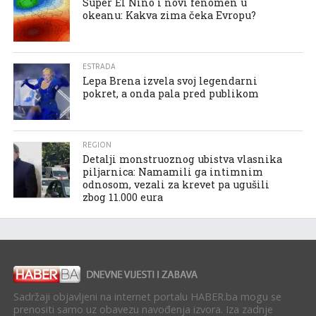
Super El Nino i novi fenomen u
okeanu: Kakva zima čeka Evropu?
ESTRADA
Lepa Brena izvela svoj legendarni
pokret, a onda pala pred publikom
REGION
Detalji monstruoznog ubistva vlasnika
piljarnica: Namamili ga intimnim
odnosom, vezali za krevet pa ugušili
zbog 11.000 eura
Sadržaji objavljeni na internet portalu HABER.ba mogu se
prenositi samo uz obavezu navođenja izvora. Iza zadnje