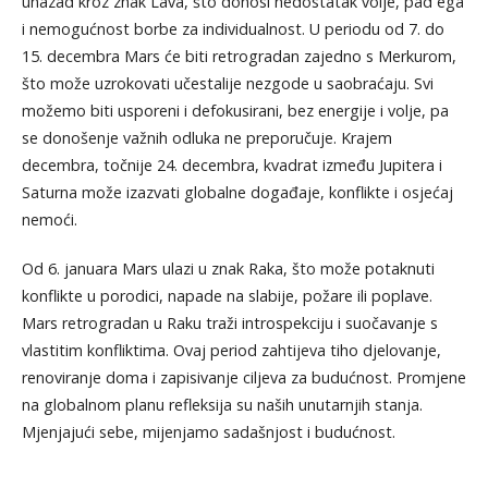
unazad kroz znak Lava, što donosi nedostatak volje, pad ega
i nemogućnost borbe za individualnost. U periodu od 7. do
15. decembra Mars će biti retrogradan zajedno s Merkurom,
što može uzrokovati učestalije nezgode u saobraćaju. Svi
možemo biti usporeni i defokusirani, bez energije i volje, pa
se donošenje važnih odluka ne preporučuje. Krajem
decembra, točnije 24. decembra, kvadrat između Jupitera i
Saturna može izazvati globalne događaje, konflikte i osjećaj
nemoći.
Od 6. januara Mars ulazi u znak Raka, što može potaknuti
konflikte u porodici, napade na slabije, požare ili poplave.
Mars retrogradan u Raku traži introspekciju i suočavanje s
vlastitim konfliktima. Ovaj period zahtijeva tiho djelovanje,
renoviranje doma i zapisivanje ciljeva za budućnost. Promjene
na globalnom planu refleksija su naših unutarnjih stanja.
Mjenjajući sebe, mijenjamo sadašnjost i budućnost.