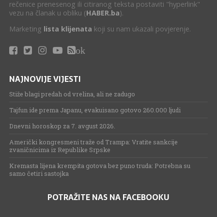
rečenice prenesenog ili citiranog teksta postaviti "hyperlink"
vezu na članak u obliku (
HABER.ba
).
Marketing
lista klijenata
koji su nam ukazali povjerenje.
ok
NAJNOVIJE VIJESTI
Stiže blagi predah od vrelina, ali ne zadugo
Tajfun ide prema Japanu, evakuisano gotovo 260.000 ljudi
Dnevni horoskop za 7. avgust 2026.
Američki kongresmeni traže od Trampa: Vratite sankcije
zvaničnicima iz Republike Srpske
Kremasta lijena krempita gotova bez puno truda: Potrebna su
samo četiri sastojka
POTRAŽITE NAS NA FACEBOOKU