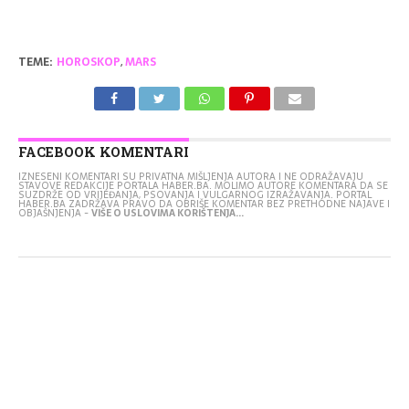
TEME:
HOROSKOP
,
MARS
FACEBOOK KOMENTARI
IZNESENI KOMENTARI SU PRIVATNA MIŠLJENJA AUTORA I NE ODRAŽAVAJU
STAVOVE REDAKCIJE PORTALA HABER.BA. MOLIMO AUTORE KOMENTARA DA SE
SUZDRŽE OD VRIJEĐANJA, PSOVANJA I VULGARNOG IZRAŽAVANJA. PORTAL
HABER.BA ZADRŽAVA PRAVO DA OBRIŠE KOMENTAR BEZ PRETHODNE NAJAVE I
OBJAŠNJENJA -
VIŠE O USLOVIMA KORIŠTENJA...