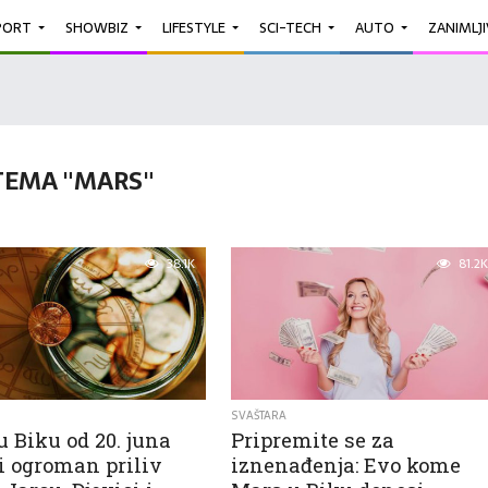
PORT
SHOWBIZ
LIFESTYLE
SCI-TECH
AUTO
ZANIMLJ
TEMA "MARS"
38.1K
81.2K
SVAŠTARA
 Biku od 20. juna
Pripremite se za
i ogroman priliv
iznenađenja: Evo kome