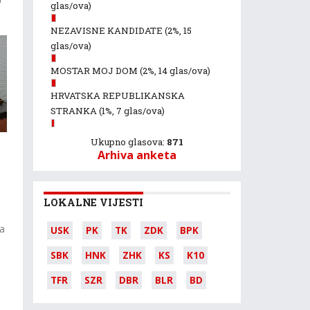
glas/ova)
NEZAVISNE KANDIDATE
(2%, 15
glas/ova)
MOSTAR MOJ DOM
(2%, 14 glas/ova)
HRVATSKA REPUBLIKANSKA
STRANKA
(1%, 7 glas/ova)
Ukupno glasova:
871
Arhiva anketa
a
LOKALNE VIJESTI
a
USK
PK
TK
ZDK
BPK
SBK
HNK
ZHK
KS
K10
TFR
SZR
DBR
BLR
BD