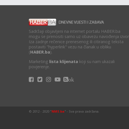
Sadržaji objavljeni na internet portalu HABER.ba
mogu se prenositi samo uz obavezu navođenja izvor
Iza zadnje rečenice prenesenog ili citiranog teksta
postaviti "hyperlink" vezu na članak u obliku
(
HABER.ba
).
Marketing
lista klijenata
koji su nam ukazali
povjerenje.
ok
© 2012 - 2020 "
NMS.ba
" - Sva prava zadržana.