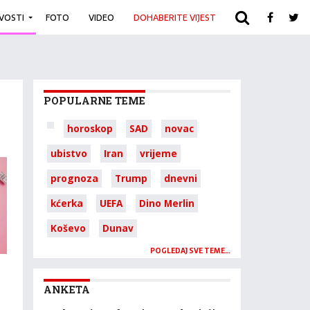
IVOSTI
FOTO
VIDEO
DOHABERITE VIJEST
ARHIVA
POPULARNE TEME
horoskop
SAD
novac
ubistvo
Iran
vrijeme
prognoza
Trump
dnevni
kćerka
UEFA
Dino Merlin
Koševo
Dunav
POGLEDAJ SVE TEME…
ANKETA