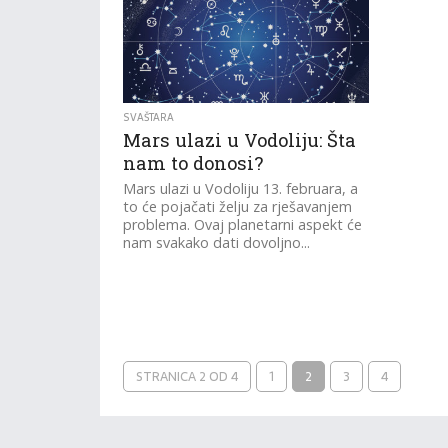
SVAŠTARA
Mars ulazi u Vodoliju: Šta
nam to donosi?
Mars ulazi u Vodoliju 13. februara, a
to će pojačati želju za rješavanjem
problema. Ovaj planetarni aspekt će
nam svakako dati dovoljno...
STRANICA 2 OD 4
1
2
3
4