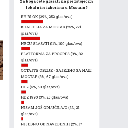
Za koga ćete glasati na predstojećim
lokalnim izborima u Mostaru?
BH BLOK
(29%, 252 glas/ova)
KOALICIJA ZA MOSTAR
(25%, 221
glas/ova)
NEĆU GLASATI
(11%, 100 glas/ova)
PLATFORMA ZA PROGRES
(9%, 82
glas/ova)
ОСТАЈТЕ ОВДЈЕ - ЗАЈЕДНО ЗА НАШ
МОСТАР
(8%, 67 glas/ova)
HDZ
(6%, 50 glas/ova)
HDZ 1990
(3%, 25 glas/ova)
NISAM JOŠ ODLUČILA/O
(2%, 21
glas/ova)
NIJEDNU OD NAVEDENIH
(2%, 17
i