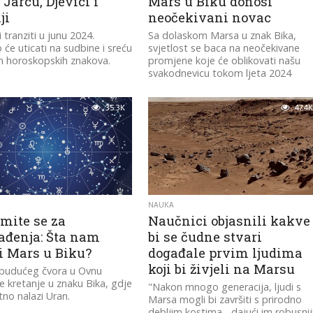
Jarcu, Djevici i
Mars u Biku donosi
ji
neočekivani novac
 tranziti u junu 2024.
Sa dolaskom Marsa u znak Bika,
 će uticati na sudbine i sreću
svjetlost se baca na neočekivane
h horoskopskih znakova.
promjene koje će oblikovati našu
svakodnevicu tokom ljeta 2024
35.3K
47.4K
NAUKA
mite se za
Naučnici objasnili kakve
ađenja: Šta nam
bi se čudne stvari
i Mars u Biku?
događale prvim ljudima
koji bi živjeli na Marsu
 budućeg čvora u Ovnu
e kretanje u znaku Bika, gdje
"Nakon mnogo generacija, ljudi s
tno nalazi Uran.
Marsa mogli bi završiti s prirodno
debljim kostima... dajući im robusnij