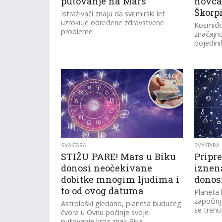
putovanje na Mars
novca 
Škorpi
Istraživači znaju da svemirski let
uzrokuje određene zdravstvene
Kosmički
probleme
značajno
pojedini
59.6K
SVAŠTARA
SVAŠTARA
STIŽU PARE! Mars u Biku
Pripre
donosi neočekivane
iznen
dobitke mnogim ljudima i
donos
to od ovog datuma
Planeta
započinj
Astrološki gledano, planeta budućeg
se trenu
čvora u Ovnu počinje svoje
putovanje kroz znak Bika.