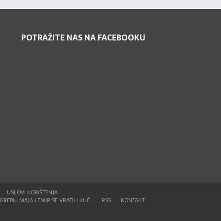
POTRAŽITE NAS NA FACEBOOKU
USLOVI KORIŠTENJA
REBU: MAJA I EMIR SE VRATILI KUĆI
RSS
KONTAKT