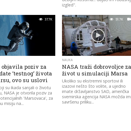
izgled".
37.7K
51.7K
NAUKA
objavila poziv za
NASA traži dobrovoljce z
ate ‘testnog’ života
život u simulaciji Marsa
rsu, ovo su uslovi
Ukoliko su ekstremni sportovi ili
izazovi nešto što volite, a ujedno
ji su ikada sanjali o životu
imate državljanstvo SAD, američka
, NASA je otvorila poziv za
svemirska agencija NASA možda im
potencijalnih 'Marsovaca', za
savršenu priliku...
u misiju na...