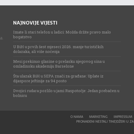
NAJNOVIJE VIJESTI
Imate li stari telefon u ladici: Možda držite pravo malo
bogatstvo
a.
U BiH u prvih šest mjeseci 2026. manje turističkih
dolazaka, ali više noćenja
Mesi prekinuo glasine o prelasku njegovog sina u
omladinsku akademiju Barselone
Šta ulazak BiH u SEPA znači za građane: Uplate iz
dijaspore jeftinije za 94 posto
Dvojici rudara pozlilo u jami Raspotočje: Jedan prebačen u
bolnicu
O NAMA
MARKETING
IMPRESSUM
PRONAĐENI NESTALI TINEJDŽERI U ZAG