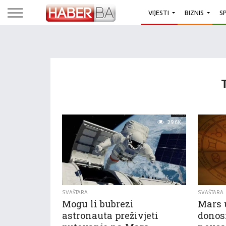
VIJESTI
BIZNIS
S
29.6K
SVAŠTARA
SVAŠTARA
Mogu li bubrezi
Mars u
astronauta preživjeti
donos