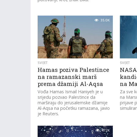
35.0K
SVIJET
SVIJET
Hamas poziva Palestince
NASA 
na ramazanski marš
kandid
prema džamiji Al-Aqsa
na Ma
Vođa Hamas Ismail Haniyeh je u
Za sve ko
srijedu pozvao Palestince da
na Marsu
marširaju do jerusalemske džamije
prijave 
Al-Aqsa na početku ramazana, javio
simuliran
je Reuters.
47.2K