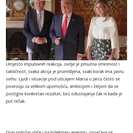
Umjesto impulsivnih reakcija, ovdje je prisutna smirenost i
taktičnost, svaka akcija je promišljena, svaki korak ima jasnu
svrhu. Ljudi i situacije pod uticajem Marsa u Jarcu često se
povezuju sa velikom upornošću, ambicijom i željom da se
postigne konkretan rezultat, bez odustajanja čak ni kada je
put težak.
Ovaj položaj utiče i na kolektivnu energiju, pojačava se