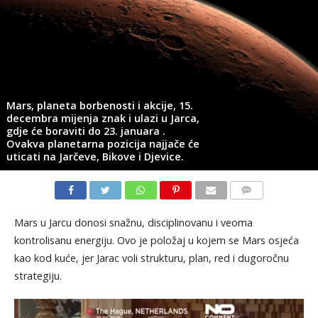
Mars, planeta borbenosti i akcije, 15.
decembra mijenja znak i ulazi u Jarca,
gdje će boraviti do 23. januara .
Ovakva planetarna pozicija najjače će
uticati na Jarčeve, Bikove i Djevice.
KOMENTARI
Mars u Jarcu donosi snažnu, disciplinovanu i veoma
kontrolisanu energiju. Ovo je položaj u kojem se Mars osjeća
kao kod kuće, jer Jarac voli strukturu, plan, red i dugoročnu
strategiju.