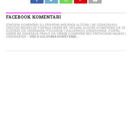
FACEBOOK KOMENTARI
IZNESENI KOMENTARI SU PRIVATNA MIŠLJENJA AUTORA I NE ODRAŽAVAJU
STAVOVE REDAKCIJE PORTALA HABER.BA. MOLIMO AUTORE KOMENTARA DA SE
SUZDRŽE OD VRIJEĐANJA, PSOVANJA I VULGARNOG IZRAŽAVANJA. PORTAL
HABER.BA ZADRŽAVA PRAVO DA OBRIŠE KOMENTAR BEZ PRETHODNE NAJAVE I
OBJAŠNJENJA -
VIŠE O USLOVIMA KORIŠTENJA...