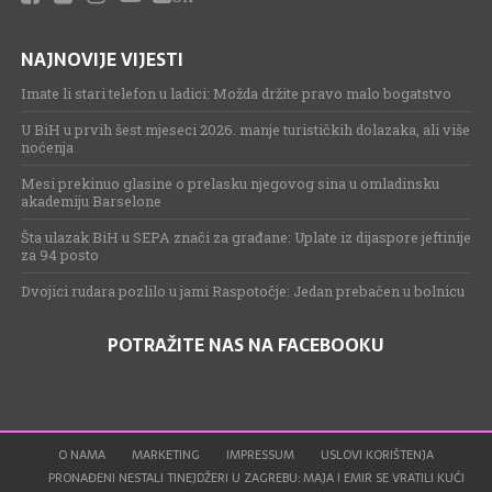
NAJNOVIJE VIJESTI
Imate li stari telefon u ladici: Možda držite pravo malo bogatstvo
U BiH u prvih šest mjeseci 2026. manje turističkih dolazaka, ali više
noćenja
Mesi prekinuo glasine o prelasku njegovog sina u omladinsku
akademiju Barselone
Šta ulazak BiH u SEPA znači za građane: Uplate iz dijaspore jeftinije
za 94 posto
Dvojici rudara pozlilo u jami Raspotočje: Jedan prebačen u bolnicu
POTRAŽITE NAS NA FACEBOOKU
O NAMA
MARKETING
IMPRESSUM
USLOVI KORIŠTENJA
PRONAĐENI NESTALI TINEJDŽERI U ZAGREBU: MAJA I EMIR SE VRATILI KUĆI