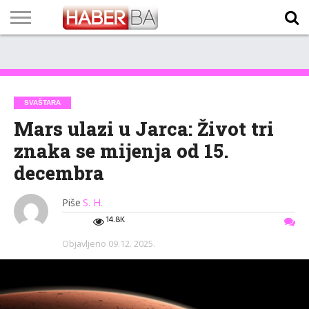
VIJESTI
BIZNIS
SPORT
SHOWBIZ
LIFESTYLE
SCI-
AUTO
ZANIMLJIVOSTI
FOTO
VIDEO
TV
VREMENSKA
STANJE NA
KURSNA
O
MARKETING
IMPRESSUM
KONTAKT
TECH
PROGRAM
PROGNOZA
PUTEVIMA
LISTA
NAMA
SVAŠTARA
Mars ulazi u Jarca: Život tri
znaka se mijenja od 15.
decembra
Piše
S. H.
14.8K
Objavljeno
09.12. 2025.