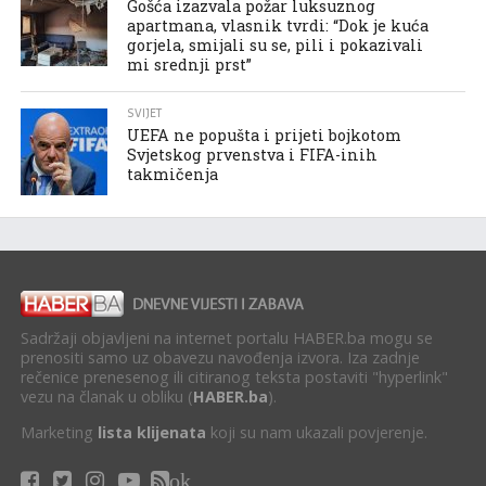
Gošća izazvala požar luksuznog
apartmana, vlasnik tvrdi: “Dok je kuća
gorjela, smijali su se, pili i pokazivali
mi srednji prst”
SVIJET
UEFA ne popušta i prijeti bojkotom
Svjetskog prvenstva i FIFA-inih
takmičenja
Sadržaji objavljeni na internet portalu HABER.ba mogu se
prenositi samo uz obavezu navođenja izvora. Iza zadnje
rečenice prenesenog ili citiranog teksta postaviti "hyperlink"
vezu na članak u obliku (
HABER.ba
).
Marketing
lista klijenata
koji su nam ukazali povjerenje.
ok