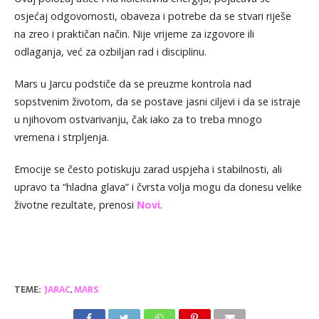
osjećaj odgovornosti, obaveza i potrebe da se stvari riješe
na zreo i praktičan način. Nije vrijeme za izgovore ili
odlaganja, već za ozbiljan rad i disciplinu.
Mars u Jarcu podstiče da se preuzme kontrola nad
sopstvenim životom, da se postave jasni ciljevi i da se istraje
u njihovom ostvarivanju, čak iako za to treba mnogo
vremena i strpljenja.
Emocije se često potiskuju zarad uspjeha i stabilnosti, ali
upravo ta “hladna glava” i čvrsta volja mogu da donesu velike
životne rezultate, prenosi
Novi
.
TEME:
JARAC
,
MARS