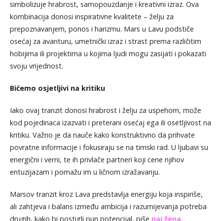
simbolizuje hrabrost, samopouzdanje i kreativni izraz. Ova
kombinacija donosi inspirativne kvalitete – želju za
prepoznavanjem, ponos i harizmu. Mars u Lavu podstiče
osećaj za avanturu, umetnički izraz i strast prema različitim
hobijima ili projektima u kojima ljudi mogu zasijati i pokazati
svoju vrijednost.
Bićemo osjetljivi na kritiku
Iako ovaj tranzit donosi hrabrost i želju za uspehom, može
kod pojedinaca izazvati i preterani osećaj ega ili osetljivost na
kritiku. Važno je da nauče kako konstruktivno da prihvate
povratne informacije i fokusiraju se na timski rad. U ljubavi su
energični i verni, te ih privlače partneri koji cene njihov
entuzijazam i pomažu im u ličnom izražavanju.
Marsov tranzit kroz Lava predstavlja energiju koja inspiriše,
ali zahtjeva i balans između ambicija i razumijevanja potreba
drugih, kako bi postigli pun potencijal, piše
naj žena
.