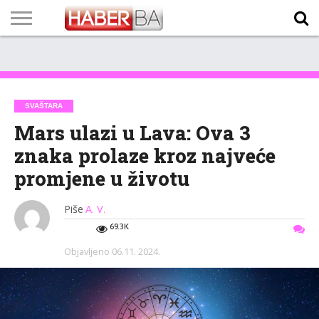
VIJESTI
BIZNIS
SPORT
SHOWBIZ
LIFESTYLE
SCI-
AUTO
ZANIMLJIVOSTI
FOTO
VIDEO
TV
VREMENSKA
STANJE NA
KURSNA
O
MARKETING
IMPRESSUM
KONTAKT
TECH
PROGRAM
PROGNOZA
PUTEVIMA
LISTA
NAMA
SVAŠTARA
Mars ulazi u Lava: Ova 3
znaka prolaze kroz najveće
promjene u životu
Piše
A. V.
69.3K
Objavljeno
06.11. 2024.