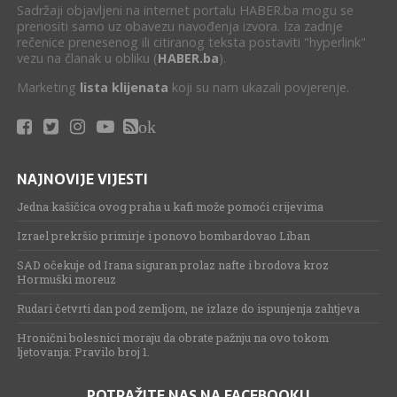
Sadržaji objavljeni na internet portalu HABER.ba mogu se
prenositi samo uz obavezu navođenja izvora. Iza zadnje
rečenice prenesenog ili citiranog teksta postaviti "hyperlink"
vezu na članak u obliku (
HABER.ba
).
Marketing
lista klijenata
koji su nam ukazali povjerenje.
ok
NAJNOVIJE VIJESTI
Jedna kašičica ovog praha u kafi može pomoći crijevima
Izrael prekršio primirje i ponovo bombardovao Liban
SAD očekuje od Irana siguran prolaz nafte i brodova kroz
Hormuški moreuz
Rudari četvrti dan pod zemljom, ne izlaze do ispunjenja zahtjeva
Hronični bolesnici moraju da obrate pažnju na ovo tokom
ljetovanja: Pravilo broj 1.
POTRAŽITE NAS NA FACEBOOKU