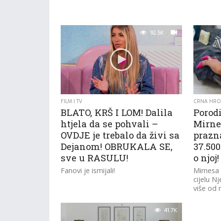
92.5K
FILM I TV
CRNA HRO
BLATO, KRŠ I LOM! Dalila
Porod
htjela da se pohvali –
Mirne
OVDJE je trebalo da živi sa
prazna
Dejanom! OBRUKALA SE,
37.500
sve u RASULU!
o njoj!
Fanovi je ismijali!
Mirnesa 
cijelu 
više od 
kojoj je 
41.7K