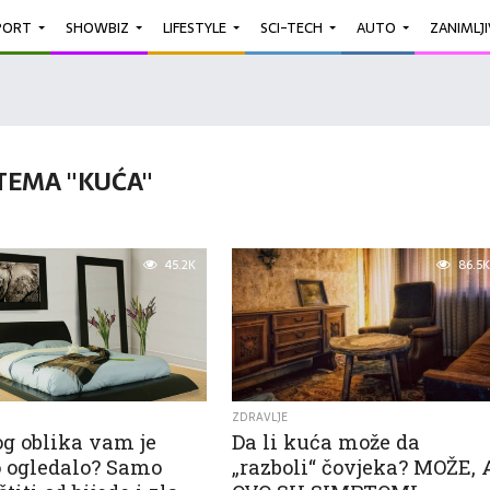
PORT
SHOWBIZ
LIFESTYLE
SCI-TECH
AUTO
ZANIMLJ
TEMA "KUĆA"
45.2K
86.5K
ZDRAVLJE
g oblika vam je
Da li kuća može da
 ogledalo? Samo
„razboli“ čovjeka? MOŽE, 