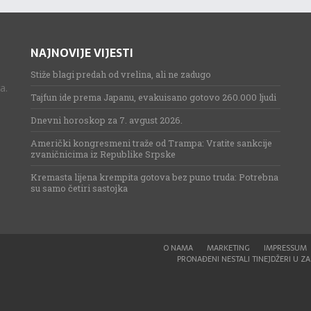
NAJNOVIJE VIJESTI
Stiže blagi predah od vrelina, ali ne zadugo
a.
Tajfun ide prema Japanu, evakuisano gotovo 260.000 ljudi
Dnevni horoskop za 7. avgust 2026.
Američki kongresmeni traže od Trampa: Vratite sankcije
zvaničnicima iz Republike Srpske
Kremasta lijena krempita gotova bez puno truda: Potrebna
su samo četiri sastojka
O NAMA
MARKETING
IMPRESSUM
PRONAĐENI NESTALI TINEJDŽERI U ZAG