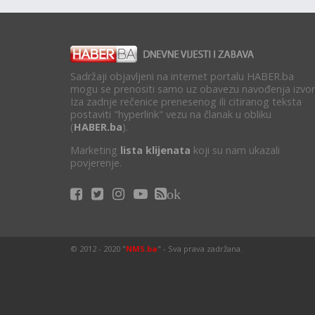
Sadržaji objavljeni na internet portalu HABER.ba
mogu se prenositi samo uz obavezu navođenja izvor
Iza zadnje rečenice prenesenog ili citiranog teksta
postaviti "hyperlink" vezu na članak u obliku
(
HABER.ba
).
Marketing
lista klijenata
koji su nam ukazali
povjerenje.
ok
© 2012 - 2020 "
NMS.ba
" - Sva prava zadržana.