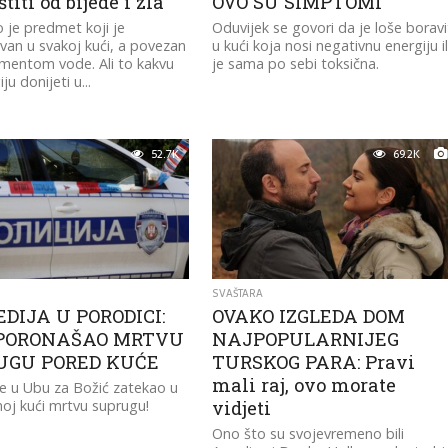
štiti od bijede i zla
OVO SU SIMPTOMI
 je predmet koji je
Oduvijek se govori da je loše boravi
van u svakoj kući, a povezan
u kući koja nosi negativnu energiju il
ementom vode. Ali to kakvu
je sama po sebi toksična.
ju donijeti u...
52.7K
69.2K
SVAŠTARA
DIJA U PORODICI:
OVAKO IZGLEDA DOM
PORONAŠAO MRTVU
NAJPOPULARNIJEG
UGU PORED KUĆE
TURSKOG PARA: Pravi
mali raj, ovo morate
e u Ubu za Božić zatekao u
oj kući mrtvu suprugu!
vidjeti
Ono što su svojevremeno bili