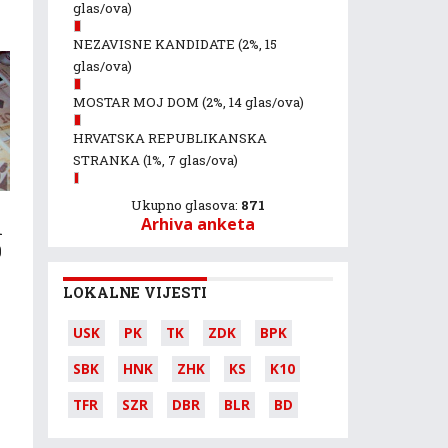
glas/ova)
NEZAVISNE KANDIDATE
(2%, 15
glas/ova)
MOSTAR MOJ DOM
(2%, 14 glas/ova)
HRVATSKA REPUBLIKANSKA
STRANKA
(1%, 7 glas/ova)
Ukupno glasova:
871
Arhiva anketa
n
0
LOKALNE VIJESTI
USK
PK
TK
ZDK
BPK
SBK
HNK
ZHK
KS
K10
TFR
SZR
DBR
BLR
BD