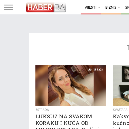
VIJESTI
BIZNIS
S
135.0K
ESTRADA
SVAŠTARA
LUKSUZ NA SVAKOM
Kakvo
KORAKU I KUĆA OD
kućno