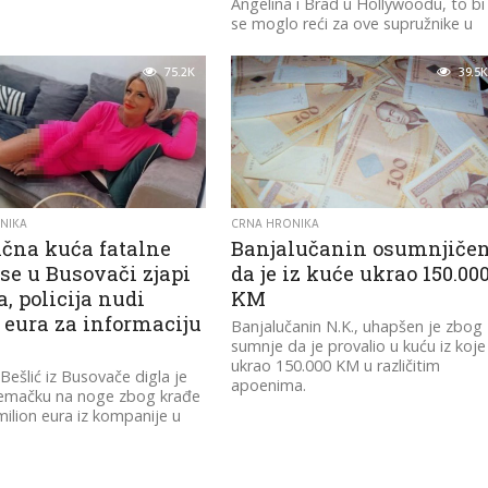
Angelina i Brad u Hollywoodu, to bi
se moglo reći za ove supružnike u
Turskoj.
75.2K
39.5K
NIKA
CRNA HRONIKA
ična kuća fatalne
Banjalučanin osumnjiče
se u Busovači zjapi
da je iz kuće ukrao 150.00
, policija nudi
KM
 eura za informaciju
Banjalučanin N.K., uhapšen je zbog
sumnje da je provalio u kuću iz koje
ukrao 150.000 KM u različitim
Bešlić iz Busovače digla je
apoenima.
Njemačku na noge zbog krađe
milion eura iz kompanije u
radila.