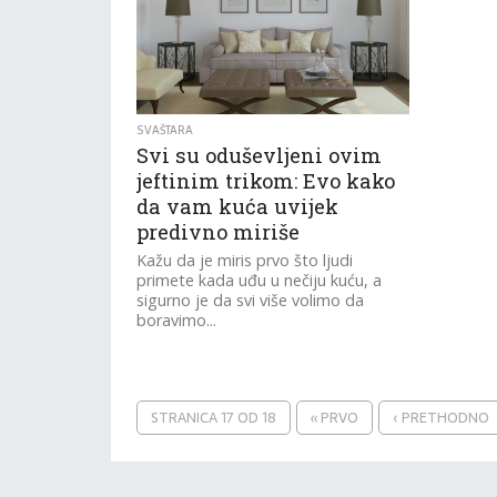
SVAŠTARA
Svi su oduševljeni ovim
jeftinim trikom: Evo kako
da vam kuća uvijek
predivno miriše
Kažu da je miris prvo što ljudi
primete kada uđu u nečiju kuću, a
sigurno je da svi više volimo da
boravimo...
STRANICA 17 OD 18
« PRVO
‹ PRETHODNO