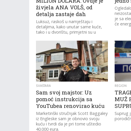
MILION DOLARA: Ovdje je
jedno 
živjela ANA VOLŠ, od
Ogledalo
detalja zastaje dah
neizosta
je sa el
Luksuz, raskoš u namještaju i
će energi
detaljima, kako unutar same kuće,
tako i u dvorištu, primjetni su u
svakom dijelu imanja u čijem...
47.5K
SVAŠTARA
REGION
Sam svoj majstor: Uz
TRAGE
pomoć instrukcija sa
MUŽ 
YouTubea renovirao kuću
SUPR
Marketinški stručnjak Scott Baggaley
Suprug j
iz Engleske sam je obnovio svoju
porodičn
kuću i tvrdi da je pri tome uštedio
40.000 eura.