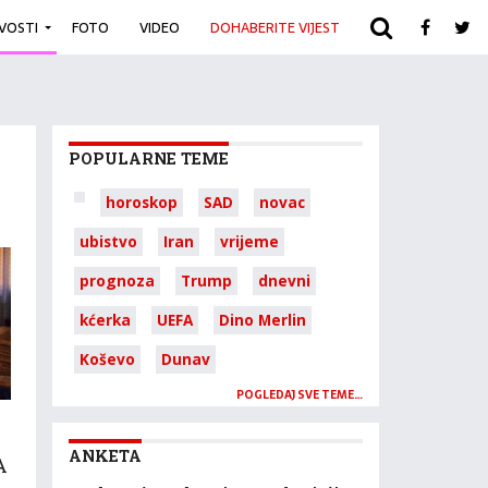
IVOSTI
FOTO
VIDEO
DOHABERITE VIJEST
ARHIVA
POPULARNE TEME
horoskop
SAD
novac
ubistvo
Iran
vrijeme
prognoza
Trump
dnevni
kćerka
UEFA
Dino Merlin
Koševo
Dunav
POGLEDAJ SVE TEME…
ANKETA
A