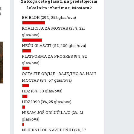
Za koga ćete glasati na predstojećim
lokalnim izborima u Mostaru?
ti
i
BH BLOK
(29%, 252 glas/ova)
KOALICIJA ZA MOSTAR
(25%, 221
glas/ova)
NEĆU GLASATI
(11%, 100 glas/ova)
PLATFORMA ZA PROGRES
(9%, 82
glas/ova)
ОСТАЈТЕ ОВДЈЕ - ЗАЈЕДНО ЗА НАШ
МОСТАР
(8%, 67 glas/ova)
HDZ
(6%, 50 glas/ova)
HDZ 1990
(3%, 25 glas/ova)
NISAM JOŠ ODLUČILA/O
(2%, 21
glas/ova)
NIJEDNU OD NAVEDENIH
(2%, 17