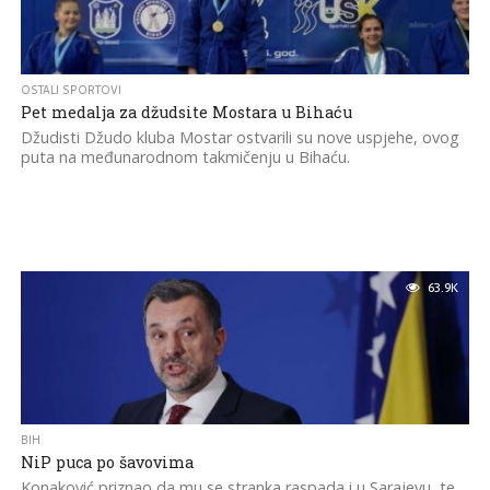
OSTALI SPORTOVI
Pet medalja za džudsite Mostara u Bihaću
Džudisti Džudo kluba Mostar ostvarili su nove uspjehe, ovog
puta na međunarodnom takmičenju u Bihaću.
63.9K
BIH
NiP puca po šavovima
Konaković priznao da mu se stranka raspada i u Sarajevu, te