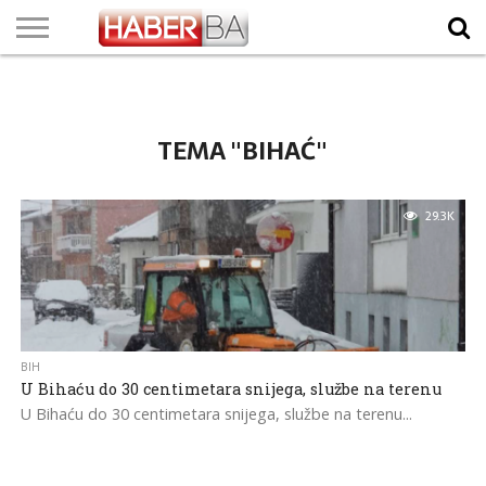
VIJESTI
BIZNIS
SPORT
SHOWBIZ
LIFESTYLE
SCI-
AUTO
ZANIMLJIVOSTI
FOTO
VIDEO
TV
VREMENSKA
STANJE NA
KURSNA
O
MARKETING
IMPRESSUM
KONTAKT
TECH
PROGRAM
PROGNOZA
PUTEVIMA
LISTA
NAMA
TEMA "BIHAĆ"
29.3K
BIH
U Bihaću do 30 centimetara snijega, službe na terenu
U Bihaću do 30 centimetara snijega, službe na terenu...