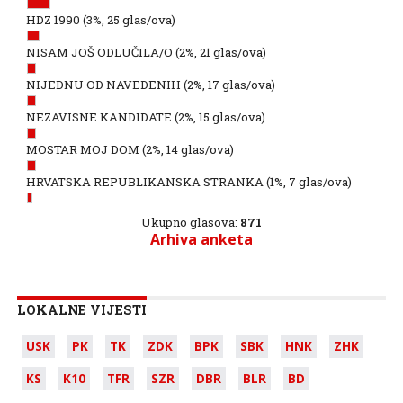
HDZ 1990
(3%, 25 glas/ova)
NISAM JOŠ ODLUČILA/O
(2%, 21 glas/ova)
NIJEDNU OD NAVEDENIH
(2%, 17 glas/ova)
NEZAVISNE KANDIDATE
(2%, 15 glas/ova)
MOSTAR MOJ DOM
(2%, 14 glas/ova)
HRVATSKA REPUBLIKANSKA STRANKA
(1%, 7 glas/ova)
Ukupno glasova:
871
Arhiva anketa
LOKALNE VIJESTI
USK
PK
TK
ZDK
BPK
SBK
HNK
ZHK
KS
K10
TFR
SZR
DBR
BLR
BD