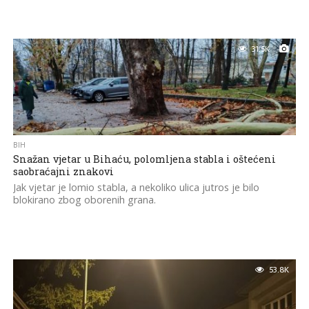
31.5K
BIH
Snažan vjetar u Bihaću, polomljena stabla i oštećeni
saobraćajni znakovi
Jak vjetar je lomio stabla, a nekoliko ulica jutros je bilo
blokirano zbog oborenih grana.
53.8K