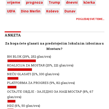
vrijeme
prognoza
Trump
dnevni
kćerka
UEFA
Dino Merlin
Koševo
Dunav
POGLEDAJ SVE TEME…
ANKETA
Za koga ćete glasati na predstojećim lokalnim izborima u
Mostaru?
BH BLOK
(29%, 252 glas/ova)
KOALICIJA ZA MOSTAR
(25%, 221 glas/ova)
NEĆU GLASATI
(11%, 100 glas/ova)
PLATFORMA ZA PROGRES
(9%, 82 glas/ova)
ОСТАЈТЕ ОВДЈЕ - ЗАЈЕДНО ЗА НАШ МОСТАР
(8%, 67
glas/ova)
HDZ
(6%, 50 glas/ova)