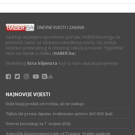
Sadržaji objavljeni na internet portalu HABER.ba mogu se
prenositi samo uz obavezu navođenja izvora. Iza zadnje
rečenice prenesenog ili citiranog teksta postaviti "hyperlink"
vezu na članak u obliku (
HABER.ba
).
Marketing
lista klijenata
koji su nam ukazali povjerenje.
ok
NAJNOVIJE VIJESTI
Stiže blagi predah od vrelina, ali ne zadugo
Tajfun ide prema Japanu, evakuisano gotovo 260.000 ljudi
Dnevni horoskop za 7. avgust 2026.
Američki kongresmeni traže od Trampa: Vratite sankcije