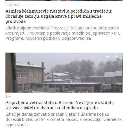
BIZNEWS
Asmira Mahmutović nastavila porodičnu tradiciju:
Obrađuje zemlju, uzgaja krave i pravi mliječne
proizvode
Mladi poljoprivrednici u Federaciji BiH prvi put su prepoznati
kroz mjeru „Pokretanje poslovanja mladih poljoprivrednika“ u
Programu novčanih podrški u poljoprivredi za...
36.9K
BIH
Prijavljena velika šteta u Bihaću: Nevrijeme skidalo
krovove, oštetilo dvoranu i stambenu zgradu
Bihać je danas zahvatio snažan vjetar s udarima koji su
dosezali brzinu od 94 kilometra na sat, a nepovoljni vremenski
uvjeti sinoć...