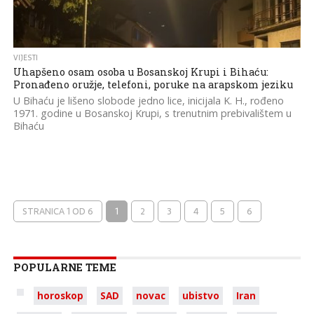
VIJESTI
Uhapšeno osam osoba u Bosanskoj Krupi i Bihaću:
Pronađeno oružje, telefoni, poruke na arapskom jeziku
U Bihaću je lišeno slobode jedno lice, inicijala K. H., rođeno
1971. godine u Bosanskoj Krupi, s trenutnim prebivalištem u
Bihaću
STRANICA 1 OD 6
1
2
3
4
5
6
POPULARNE TEME
horoskop
SAD
novac
ubistvo
Iran