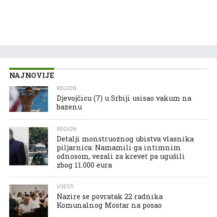
NAJNOVIJE
REGION
Djevojčicu (7) u Srbiji usisao vakum na
bazenu
REGION
Detalji monstruoznog ubistva vlasnika
piljarnica: Namamili ga intimnim
odnosom, vezali za krevet pa ugušili
zbog 11.000 eura
VIJESTI
Nazire se povratak 22 radnika
Komunalnog Mostar na posao