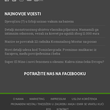
NAJNOVIJE VIJESTI
Djevojčicu (7) u Srbiji usisao vakum na bazenu
Detalji monstruoznog ubistva vlasnika piljarnica: Namamili ga
intimnim odnosom, vezali za krevet pa ugušili zbog 11.000 eura
Nazire se povratak 22 radnika Komunalnog Mostar na posao
Novi detalji udesa kod Tomislavgrada: Preminuo muškarac iz
Sarajeva, među povrijeđenima i beba
Super El Nino i novi fenomen u okeanu: Kakva zima čeka Evropu?
POTRAŽITE NAS NA FACEBOOKU
O NAMA
MARKETING
IMPRESSUM
USLOVI KORIŠTENJA
PRONAĐENI NESTALI TINEJDŽERI U ZAGREBU: MAJA I EMIR SE VRATILI KUĆI
RSS
KONTAKT