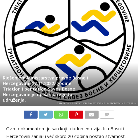
Rješenjem Ministarstva pravde Bosne i
Hercegovine 17.11.2022. godine
Triatlon i pentatlon Savez Bosne i
Hercegovine je upisan u registar
udruženja.
TRIATLON I PENTATLON SAVEZ BOSNE I HERCEGOVINE - TPSBIH
KOMENTARI
Ovim dokumentom je san koji triatlon entuzijasti u Bosni i
Hercegovini sanjaju već skoro 20 godina postao stvarnost.