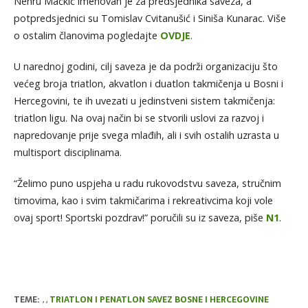
Nehru Mačkić imenovan je za predsjednika saveza, a
potpredsjednici su Tomislav Cvitanušić i Siniša Kunarac. Više
o ostalim članovima pogledajte
OVDJE
.
U narednoj godini, cilj saveza je da podrži organizaciju što
većeg broja triatlon, akvatlon i duatlon takmičenja u Bosni i
Hercegovini, te ih uvezati u jedinstveni sistem takmičenja:
triatlon ligu. Na ovaj način bi se stvorili uslovi za razvoj i
napredovanje prije svega mlađih, ali i svih ostalih uzrasta u
multisport disciplinama.
“Želimo puno uspjeha u radu rukovodstvu saveza, stručnim
timovima, kao i svim takmičarima i rekreativcima koji vole
ovaj sport! Sportski pozdrav!” poručili su iz saveza, piše
N1
.
TEME:
,
,
TRIATLON I PENATLON SAVEZ BOSNE I HERCEGOVINE