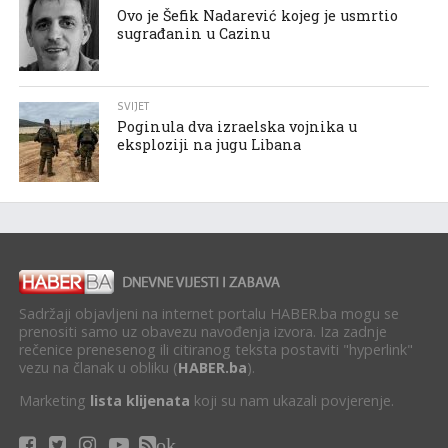
Ovo je Šefik Nadarević kojeg je usmrtio
sugrađanin u Cazinu
SVIJET
Poginula dva izraelska vojnika u
eksploziji na jugu Libana
Sadržaji objavljeni na internet portalu HABER.ba mogu se
prenositi samo uz obavezu navođenja izvora. Iza zadnje
rečenice prenesenog ili citiranog teksta postaviti "hyperlink"
vezu na članak u obliku (
HABER.ba
).
Marketing
lista klijenata
koji su nam ukazali povjerenje.
ok