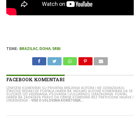
TEME:
BRAZILAC
,
DOHA
,
SRBI
FACEBOOK KOMENTARI
IZNESENI KOMENTARI SU PRIVATNA MIŠLJENJA AUTORA I NE ODRAŽAVAJU
STAVOVE REDAKCIJE PORTALA HABER.BA. MOLIMO AUTORE KOMENTARA DA SE
SUZDRŽE OD VRIJEĐANJA, PSOVANJA I VULGARNOG IZRAŽAVANJA. PORTAL
HABER.BA ZADRŽAVA PRAVO DA OBRIŠE KOMENTAR BEZ PRETHODNE NAJAVE I
OBJAŠNJENJA -
VIŠE O USLOVIMA KORIŠTENJA...