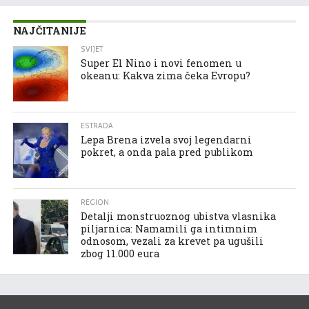
NAJČITANIJE
SVIJET
Super El Nino i novi fenomen u
okeanu: Kakva zima čeka Evropu?
ESTRADA
Lepa Brena izvela svoj legendarni
pokret, a onda pala pred publikom
REGION
Detalji monstruoznog ubistva vlasnika
piljarnica: Namamili ga intimnim
odnosom, vezali za krevet pa ugušili
zbog 11.000 eura