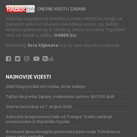
Sadržaji objavljeni na internet portalu HABER.ba mogu se
prenositi samo uz obavezu navođenja izvora. Iza zadnje
rečenice prenesenog ili citiranog teksta postaviti "hyperlink"
vezu na članak u obliku (
HABER.ba
).
Marketing
lista klijenata
koji su nam ukazali povjerenje.
ok
NAJNOVIJE VIJESTI
Stiže blagi predah od vrelina, ali ne zadugo
Tajfun ide prema Japanu, evakuisano gotovo 260.000 ljudi
Dnevni horoskop za 7. avgust 2026.
Američki kongresmeni traže od Trampa: Vratite sankcije
zvaničnicima iz Republike Srpske
Kremasta lijena krempita gotova bez puno truda: Potrebna su
samo četiri sastojka