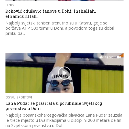
TENIS
Đoković oduševio fanove u Dohi: Inshallah,
elhamdulillah…
Najbolji svjetski teniseri trenutno su u Kataru, gdje se
održava ATP 500 turnir u Dohi, a povodom toga su dobili
priliku da...
42.5K
OSTALI SPORTOVI
Lana Pudar se plasirala u polufinale Svjetskog
prvenstva u Dohi
Najbolja bosanskohercegovačka plivačica Lana Pudar zauzela
je treće mjesto u kvalifikacijama u disciplini 200 metara delfin
na Svjetskom prvenstvu u Dohi.