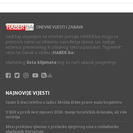
Sadržaji objavljeni na internet portalu HABER.ba mogu se
prenositi samo uz obavezu navođenja izvora. Iza zadnje
rečenice prenesenog ili citiranog teksta postaviti "hyperlink"
vezu na članak u obliku (
HABER.ba
).
Marketing
lista klijenata
koji su nam ukazali povjerenje.
ok
NAJNOVIJE VIJESTI
Imate li stari telefon u ladici: Možda držite pravo malo bogatstvo
U BiH u prvih šest mjeseci 2026. manje turističkih dolazaka, ali više
noćenja
Mesi prekinuo glasine o prelasku njegovog sina u omladinsku
akademiju Barselone