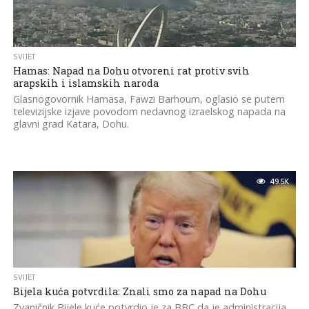
SVIJET
Hamas: Napad na Dohu otvoreni rat protiv svih
arapskih i islamskih naroda
Glasnogovornik Hamasa, Fawzi Barhoum, oglasio se putem
televizijske izjave povodom nedavnog izraelskog napada na
glavni grad Katara, Dohu.
49.5K
SVIJET
Bijela kuća potvrdila: Znali smo za napad na Dohu
Zvaničnik Bijele kuće potvrdio je za BBC da je administracija