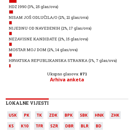
HDZ 1990
(3%, 25 glas/ova)
NISAM JOŠ ODLUČILA/O
(2%, 21 glas/ova)
NIJEDNU OD NAVEDENIH
(2%, 17 glas/ova)
NEZAVISNE KANDIDATE
(2%, 15 glas/ova)
MOSTAR MOJ DOM
(2%, 14 glas/ova)
HRVATSKA REPUBLIKANSKA STRANKA
(1%, 7 glas/ova)
Ukupno glasova:
871
Arhiva anketa
LOKALNE VIJESTI
USK
PK
TK
ZDK
BPK
SBK
HNK
ZHK
KS
K10
TFR
SZR
DBR
BLR
BD