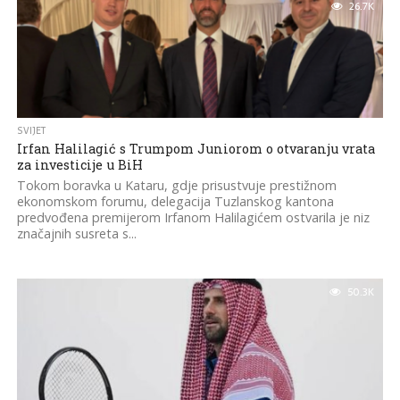
26.7K
SVIJET
Irfan Halilagić s Trumpom Juniorom o otvaranju vrata
za investicije u BiH
Tokom boravka u Kataru, gdje prisustvuje prestižnom
ekonomskom forumu, delegacija Tuzlanskog kantona
predvođena premijerom Irfanom Halilagićem ostvarila je niz
značajnih susreta s...
50.3K