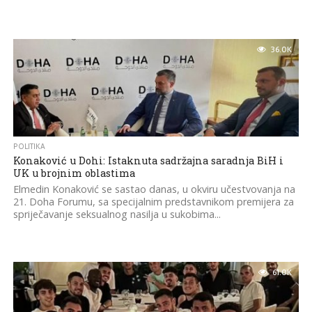
36.0K
POLITIKA
Konaković u Dohi: Istaknuta sadržajna saradnja BiH i
UK u brojnim oblastima
Elmedin Konaković se sastao danas, u okviru učestvovanja na
21. Doha Forumu, sa specijalnim predstavnikom premijera za
spriječavanje seksualnog nasilja u sukobima...
61.0K