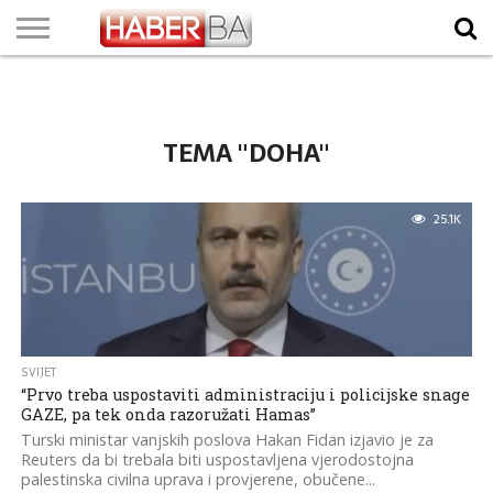
VIJESTI
BIZNIS
SPORT
SHOWBIZ
LIFESTYLE
SCI-
AUTO
ZANIMLJIVOSTI
FOTO
VIDEO
TV
VREMENSKA
STANJE NA
KURSNA
O
MARKETING
IMPRESSUM
KONTAKT
TECH
PROGRAM
PROGNOZA
PUTEVIMA
LISTA
NAMA
TEMA "DOHA"
25.1K
SVIJET
“Prvo treba uspostaviti administraciju i policijske snage
GAZE, pa tek onda razoružati Hamas”
Turski ministar vanjskih poslova Hakan Fidan izjavio je za
Reuters da bi trebala biti uspostavljena vjerodostojna
palestinska civilna uprava i provjerene, obučene...