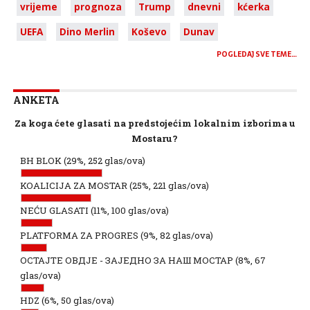
vrijeme
prognoza
Trump
dnevni
kćerka
UEFA
Dino Merlin
Koševo
Dunav
POGLEDAJ SVE TEME…
ANKETA
Za koga ćete glasati na predstojećim lokalnim izborima u
Mostaru?
BH BLOK
(29%, 252 glas/ova)
KOALICIJA ZA MOSTAR
(25%, 221 glas/ova)
NEĆU GLASATI
(11%, 100 glas/ova)
PLATFORMA ZA PROGRES
(9%, 82 glas/ova)
ОСТАЈТЕ ОВДЈЕ - ЗАЈЕДНО ЗА НАШ МОСТАР
(8%, 67
glas/ova)
HDZ
(6%, 50 glas/ova)