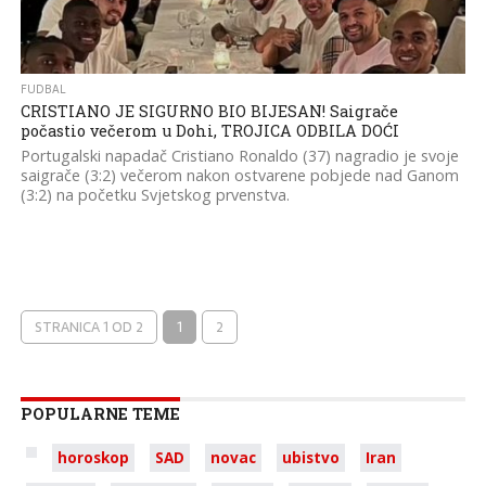
FUDBAL
CRISTIANO JE SIGURNO BIO BIJESAN! Saigrače
počastio večerom u Dohi, TROJICA ODBILA DOĆI
Portugalski napadač Cristiano Ronaldo (37) nagradio je svoje
saigrače (3:2) večerom nakon ostvarene pobjede nad Ganom
(3:2) na početku Svjetskog prvenstva.
STRANICA 1 OD 2
1
2
POPULARNE TEME
horoskop
SAD
novac
ubistvo
Iran