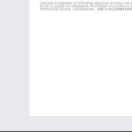
IZNESENI KOMENTARI SU PRIVATNA MIŠLJENJA AUTORA I N
DA SE SUZDRŽE OD VRIJEĐANJA, PSOVANJA I VULGARNOG 
PRETHODNE NAJAVE I OBJAŠNJENJA -
VIŠE O USLOVIMA KORI