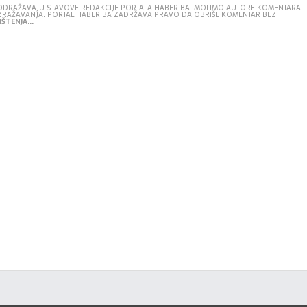
E ODRAŽAVAJU STAVOVE REDAKCIJE PORTALA HABER.BA. MOLIMO AUTORE KOMENTARA
IZRAŽAVANJA. PORTAL HABER.BA ZADRŽAVA PRAVO DA OBRIŠE KOMENTAR BEZ
ŠTENJA...