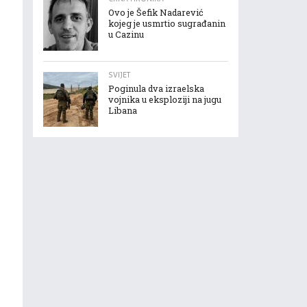
Ovo je Šefik Nadarević
kojeg je usmrtio sugrađanin
u Cazinu
SVIJET
Poginula dva izraelska
vojnika u eksploziji na jugu
Libana