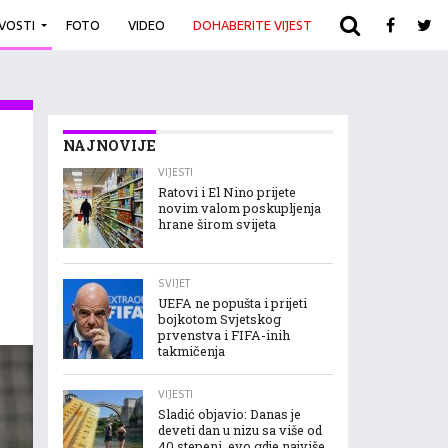
IVOSTI
FOTO
VIDEO
DOHABERITE VIJEST
ARHIVA
NAJNOVIJE
VIJESTI
Ratovi i El Nino prijete
novim valom poskupljenja
hrane širom svijeta
SVIJET
UEFA ne popušta i prijeti
bojkotom Svjetskog
prvenstva i FIFA-inih
takmičenja
VIJESTI
Sladić objavio: Danas je
deveti dan u nizu sa više od
40 stepeni, evo gdje najviše