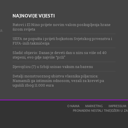
NAJNOVIJE VIJESTI
Ratovi i El Nino prijete novim valom poskupljenja hrane
širom svijeta
a.
UEFA ne popušta i prijeti bojkotom Svjetskog prvenstva i
FIFA-inih takmičenja
Sladić objavio: Danas je deveti dan u nizu sa više od 40
stepeni, evo gdje najviše “prži”
Djevojčicu (7) u Srbiji usisao vakum na bazenu
Detalji monstruoznog ubistva vlasnika piljarnica:
Namamili ga intimnim odnosom, vezali za krevet pa
ugušili zbog 11.000 eura
O NAMA
MARKETING
IMPRESSUM
PRONAĐENI NESTALI TINEJDŽERI U ZAG