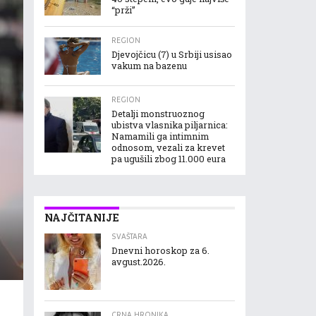
“prži”
REGION
Djevojčicu (7) u Srbiji usisao
vakum na bazenu
REGION
Detalji monstruoznog
ubistva vlasnika piljarnica:
Namamili ga intimnim
odnosom, vezali za krevet
pa ugušili zbog 11.000 eura
NAJČITANIJE
SVAŠTARA
Dnevni horoskop za 6.
avgust.2026.
CRNA HRONIKA