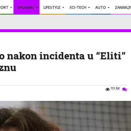
PORT
SHOWBIZ
LIFESTYLE
SCI-TECH
AUTO
ZANIMLJ
io nakon incidenta u “Eliti”
aznu
113.8K