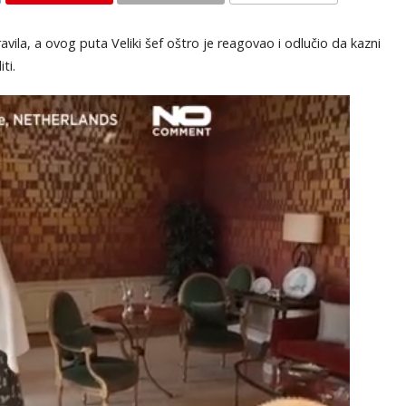
KOMENTARI
avila, a ovog puta Veliki šef oštro je reagovao i odlučio da kazni
ti.