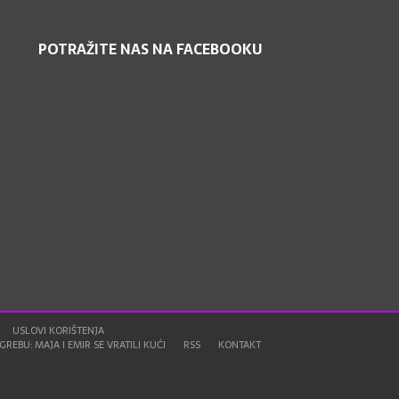
POTRAŽITE NAS NA FACEBOOKU
USLOVI KORIŠTENJA
REBU: MAJA I EMIR SE VRATILI KUĆI
RSS
KONTAKT