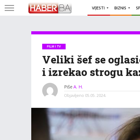
VIJESTI
BIZNIS
S
FILM I TV
Veliki šef se oglas
i izrekao strogu k
Piše
A. H.
Objavljeno
05.05. 2024.