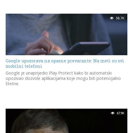
58.7K
Google upozorava na opasne prevarante: Na meti su svi
mobilni telefoni
Google je unaprijedio Play Protect kako bi automatski
opozivao dozvole aplikacijama koje mogu biti potencijalno
štetne.
67.9K