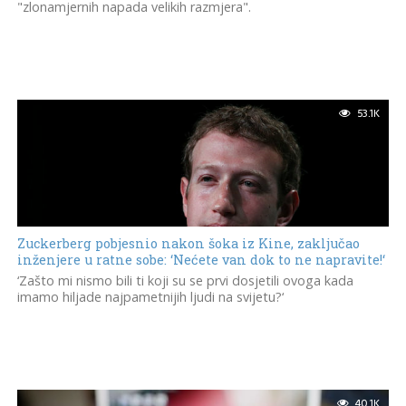
"zlonamjernih napada velikih razmjera".
53.1K
Zuckerberg pobjesnio nakon šoka iz Kine, zaključao
inženjere u ratne sobe: ‘Nećete van dok to ne napravite!‘
‘Zašto mi nismo bili ti koji su se prvi dosjetili ovoga kada
imamo hiljade najpametnijih ljudi na svijetu?‘
40.1K