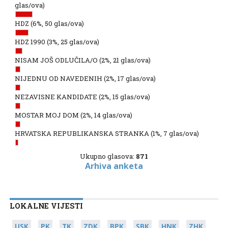
glas/ova)
HDZ
(6%, 50 glas/ova)
HDZ 1990
(3%, 25 glas/ova)
NISAM JOŠ ODLUČILA/O
(2%, 21 glas/ova)
NIJEDNU OD NAVEDENIH
(2%, 17 glas/ova)
NEZAVISNE KANDIDATE
(2%, 15 glas/ova)
MOSTAR MOJ DOM
(2%, 14 glas/ova)
HRVATSKA REPUBLIKANSKA STRANKA
(1%, 7 glas/ova)
Ukupno glasova:
871
Arhiva anketa
LOKALNE VIJESTI
USK
PK
TK
ZDK
BPK
SBK
HNK
ZHK