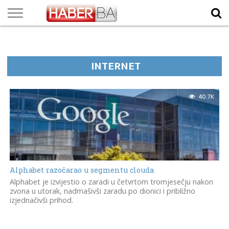
VIJESTI
BIZNIS
SPORT
SHOWBIZ
LIFESTYLE
SCI-
AUTO
ZANIMLJIVOSTI
FOTO
VIDEO
TV
VREMENSKA
STANJE NA
KURSNA
O
MARKETING
IMPRESSUM
KONTAKT
TECH
PROGRAM
PROGNOZA
PUTEVIMA
LISTA
NAMA
INTERNET
40.7K
Alphabet razočarao u segmentu clouda
Alphabet je izvijestio o zaradi u četvrtom tromjesečju nakon
zvona u utorak, nadmašivši zaradu po dionici i približno
izjednačivši prihod.