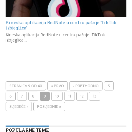
Kineska aplikacija RedNote u centru pažnje ‘TikTok
izbjeglica’
Kineska aplikacija RedNote u centru pažnje 'TikTok
izbjeglica'...
STRANICA 9 OD 40
« PRVO
‹ PRETHODNO
5
6
7
8
9
10
11
12
13
SLJEDEĆE ›
POSLJEDNJE »
POPULARNE TEME