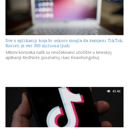
Sve o aplikaciji koja bi uskoro mogla da zamjeni TikTok:
Koristi je već 300 miliona ljudi
Milioni korisnika našli su neočekivano utočište u kineskoj
aplikaciji RedNote (poznatoj i kao Ksiaohongshu).
43.4K