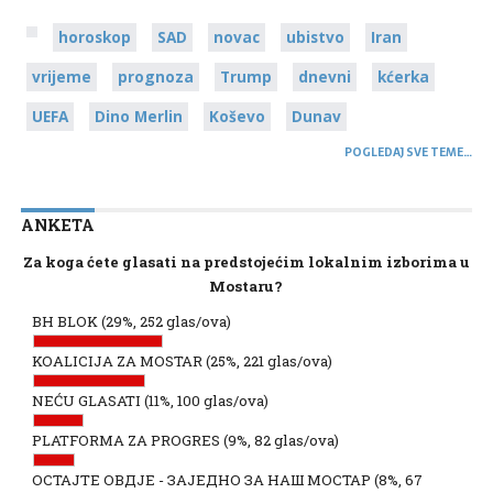
horoskop
SAD
novac
ubistvo
Iran
vrijeme
prognoza
Trump
dnevni
kćerka
UEFA
Dino Merlin
Koševo
Dunav
POGLEDAJ SVE TEME…
ANKETA
Za koga ćete glasati na predstojećim lokalnim izborima u
Mostaru?
BH BLOK
(29%, 252 glas/ova)
KOALICIJA ZA MOSTAR
(25%, 221 glas/ova)
NEĆU GLASATI
(11%, 100 glas/ova)
PLATFORMA ZA PROGRES
(9%, 82 glas/ova)
ОСТАЈТЕ ОВДЈЕ - ЗАЈЕДНО ЗА НАШ МОСТАР
(8%, 67