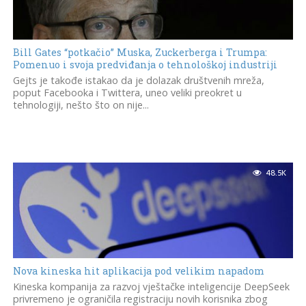
Bill Gates “potkačio” Muska, Zuckerberga i Trumpa:
Pomenuo i svoja predviđanja o tehnološkoj industriji
Gejts je takođe istakao da je dolazak društvenih mreža,
poput Facebooka i Twittera, uneo veliki preokret u
tehnologiji, nešto što on nije...
48.5K
Nova kineska hit aplikacija pod velikim napadom
Kineska kompanija za razvoj vještačke inteligencije DeepSeek
privremeno je ograničila registraciju novih korisnika zbog