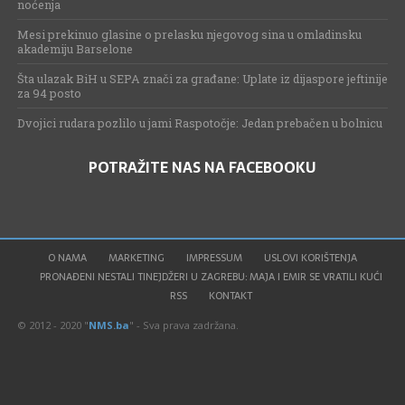
noćenja
Mesi prekinuo glasine o prelasku njegovog sina u omladinsku
akademiju Barselone
Šta ulazak BiH u SEPA znači za građane: Uplate iz dijaspore jeftinije
za 94 posto
Dvojici rudara pozlilo u jami Raspotočje: Jedan prebačen u bolnicu
POTRAŽITE NAS NA FACEBOOKU
O NAMA
MARKETING
IMPRESSUM
USLOVI KORIŠTENJA
PRONAĐENI NESTALI TINEJDŽERI U ZAGREBU: MAJA I EMIR SE VRATILI KUĆI
RSS
KONTAKT
© 2012 - 2020 "
NMS.ba
" - Sva prava zadržana.