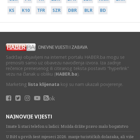
KS
K10
TFR
SZR
DBR
BLR
BD
Sadržaji objavljeni na internet portalu HABER.ba mogu se
prenositi samo uz obavezu navođenja izvora. Iza zadnje
rečenice prenesenog ili citiranog teksta postaviti "hyperlink"
vezu na članak u obliku (
HABER.ba
).
Marketing
lista klijenata
koji su nam ukazali povjerenje.
ok
NAJNOVIJE VIJESTI
Imate li stari telefon u ladici: Možda držite pravo malo bogatstvo
U BiH u prvih šest mjeseci 2026. manje turističkih dolazaka, ali više