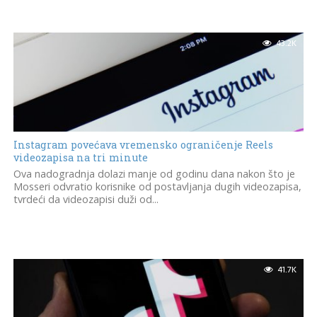
43.2K
Instagram povećava vremensko ograničenje Reels
videozapisa na tri minute
Ova nadogradnja dolazi manje od godinu dana nakon što je
Mosseri odvratio korisnike od postavljanja dugih videozapisa,
tvrdeći da videozapisi duži od...
41.7K