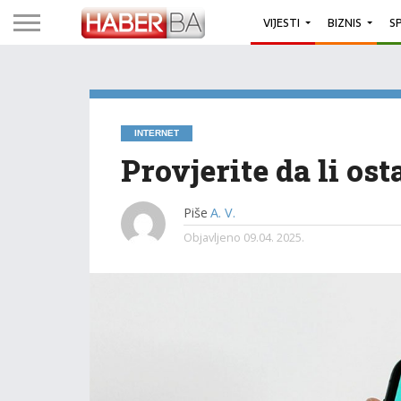
VIJESTI
BIZNIS
S
INTERNET
Provjerite da li os
Piše
A. V.
Objavljeno
09.04. 2025.