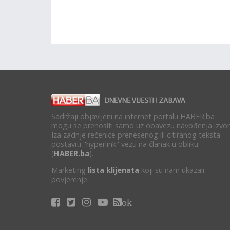
Sadržaji objavljeni na internet portalu HABER.ba
mogu se prenositi samo uz obavezu navođenja izvor
Iza zadnje rečenice prenesenog ili citiranog teksta
postaviti "hyperlink" vezu na članak u obliku
(
HABER.ba
).
Marketing
lista klijenata
koji su nam ukazali
povjerenje.
ok