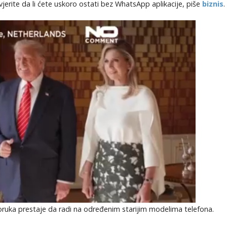
ovjerite da li ćete uskoro ostati bez WhatsApp aplikacije, piše
biznis
.
oruka prestaje da radi na određenim starijim modelima telefona.