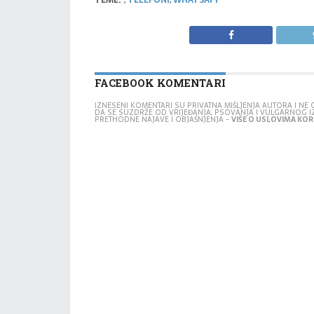
TEME:
,
TELEFONI
,
WHATSAPP
FACEBOOK KOMENTARI
IZNESENI KOMENTARI SU PRIVATNA MIŠLJENJA AUTORA I N
DA SE SUZDRŽE OD VRIJEĐANJA, PSOVANJA I VULGARNOG 
PRETHODNE NAJAVE I OBJAŠNJENJA -
VIŠE O USLOVIMA KORI