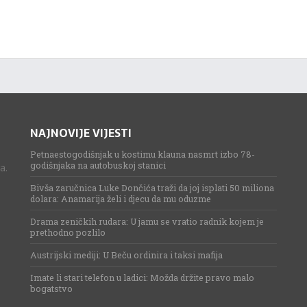
NAJNOVIJE VIJESTI
Petnaestogodišnjak u kostimu klauna nasmrt izbo 78-
godišnjaka na autobuskoj stanici
a.
Bivša zaručnica Luke Dončića traži da joj isplati 50 miliona
dolara: Anamarija želi i djecu da mu oduzme
Drama zeničkih rudara: U jamu se vratio radnik kojem je
prethodno pozlilo
Austrijski mediji: U Beču ordinira i taksi mafija
Imate li stari telefon u ladici: Možda držite pravo malo
bogatstvo