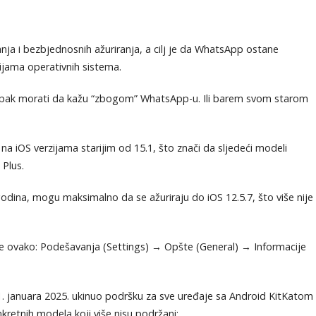
a i bezbjednosnih ažuriranja, a cilj je da WhatsApp ostane
ijama operativnih sistema.
 će ipak morati da kažu “zbogom” WhatsApp-u. Ili barem svom starom
na iOS verzijama starijim od 15.1, što znači da sljedeći modeli
 Plus.
2 godina, mogu maksimalno da se ažuriraju do iOS 12.5.7, što više nije
rite ovako: Podešavanja (Settings) → Opšte (General) → Informacije
 1. januara 2025. ukinuo podršku za sve uređaje sa Android KitKatom
onkretnih modela koji više nisu podržani: