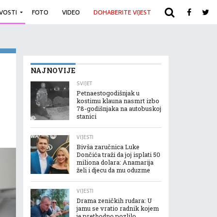
IVOSTI
FOTO
VIDEO
DOHABERITE VIJEST
ARHIVA
NAJNOVIJE
SVIJET
Petnaestogodišnjak u
kostimu klauna nasmrt izbo
78-godišnjaka na autobuskoj
stanici
VIJESTI
Bivša zaručnica Luke
Dončića traži da joj isplati 50
miliona dolara: Anamarija
želi i djecu da mu oduzme
VIJESTI
Drama zeničkih rudara: U
jamu se vratio radnik kojem
je prethodno pozlilo