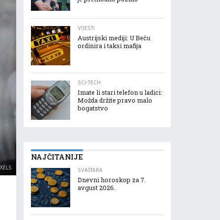
VIJESTI
Austrijski mediji: U Beču
ordinira i taksi mafija
SCI-TECH
Imate li stari telefon u ladici:
Možda držite pravo malo
bogatstvo
NAJČITANIJE
XELS
SVAŠTARA
Dnevni horoskop za 7.
avgust 2026.