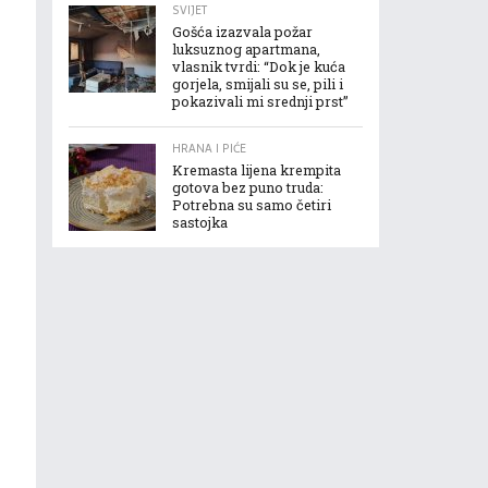
SVIJET
Gošća izazvala požar
luksuznog apartmana,
vlasnik tvrdi: “Dok je kuća
gorjela, smijali su se, pili i
pokazivali mi srednji prst”
HRANA I PIĆE
Kremasta lijena krempita
gotova bez puno truda:
Potrebna su samo četiri
sastojka