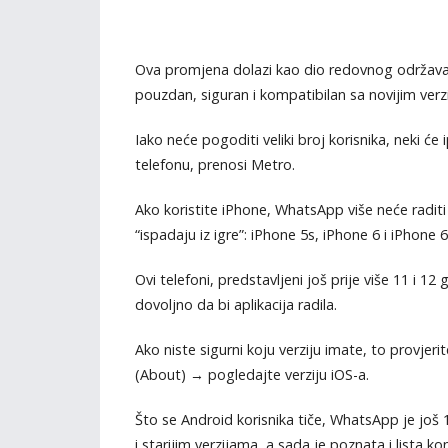
Ova promjena dolazi kao dio redovnog održavanj
pouzdan, siguran i kompatibilan sa novijim verz
Iako neće pogoditi veliki broj korisnika, neki
telefonu, prenosi Metro.
Ako koristite iPhone, WhatsApp više neće raditi 
“ispadaju iz igre”: iPhone 5s, iPhone 6 i iPhone 6
Ovi telefoni, predstavljeni još prije više 11 i 1
dovoljno da bi aplikacija radila.
Ako niste sigurni koju verziju imate, to provje
(About) → pogledajte verziju iOS-a.
Što se Android korisnika tiče, WhatsApp je još
i starijim verzijama, a sada je poznata i lista k