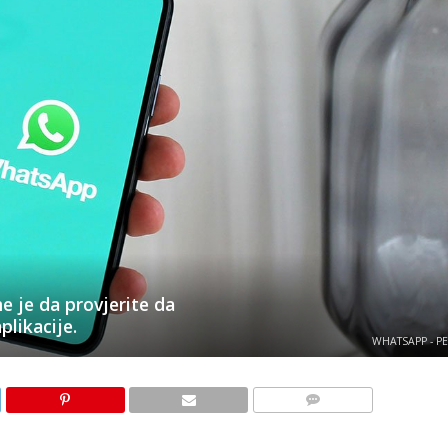
me je da provjerite da
plikacije.
WHATSAPP - PE
KOMENTARI