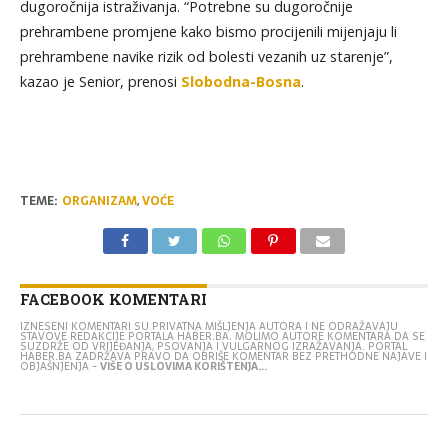
dugoročnija istraživanja. “Potrebne su dugoročnije
prehrambene promjene kako bismo procijenili mijenjaju li
prehrambene navike rizik od bolesti vezanih uz starenje”,
kazao je Senior, prenosi
Slobodna-Bosna
.
TEME:
ORGANIZAM
,
VOĆE
FACEBOOK KOMENTARI
IZNESENI KOMENTARI SU PRIVATNA MIŠLJENJA AUTORA I NE ODRAŽAVAJU
STAVOVE REDAKCIJE PORTALA HABER.BA. MOLIMO AUTORE KOMENTARA DA SE
SUZDRŽE OD VRIJEĐANJA, PSOVANJA I VULGARNOG IZRAŽAVANJA. PORTAL
HABER.BA ZADRŽAVA PRAVO DA OBRIŠE KOMENTAR BEZ PRETHODNE NAJAVE I
OBJAŠNJENJA -
VIŠE O USLOVIMA KORIŠTENJA...