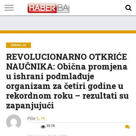
VIJESTI
BIZNIS
SPORT
SHOWBIZ
LIFESTYLE
SCI-
AUTO
ZANIMLJIVOSTI
FOTO
VIDEO
TV
VREMENSKA
STANJE NA
KURSNA
O
MARKETING
IMPRESSUM
KONTAKT
TECH
PROGRAM
PROGNOZA
PUTEVIMA
LISTA
NAMA
ZDRAVLJE
REVOLUCIONARNO OTKRIĆE
NAUČNIKA: Obična promjena
u ishrani podmlađuje
organizam za četiri godine u
rekordnom roku – rezultati su
zapanjujući
Piše
S. H.
55.7K