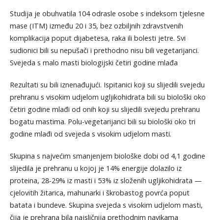
Studija je obuhvatila 104 odrasle osobe s indeksom tjelesne
mase (ITM) između 20 i 35, bez ozbiljnih zdravstvenih
komplikacija poput dijabetesa, raka ili bolesti jetre. Svi
sudionici bili su nepušači i prethodno nisu bili vegetarijanci.
Svejeda s malo masti biologijski četiri godine mlađa
Rezultati su bili iznenađujući. Ispitanici koji su slijedili svejedu
prehranu s visokim udjelom ugljikohidrata bili su biološki oko
četiri godine mlađi od onih koji su slijedili svejedu prehranu
bogatu mastima. Polu-vegetarijanci bili su biološki oko tri
godine mlađi od svejeda s visokim udjelom masti.
Skupina s najvećim smanjenjem biološke dobi od 4,1 godine
slijedila je prehranu u kojoj je 14% energije dolazilo iz
proteina, 28-29% iz masti i 53% iz složenih ugljikohidrata —
cjelovitih žitarica, mahunarki i škrobastog povrća poput
batata i bundeve. Skupina svejeda s visokim udjelom masti,
čija je prehrana bila najsličnija prethodnim navikama