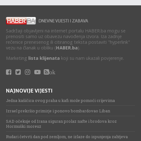
Sadržaji objavljeni na internet portalu HABER.ba mogu se
prenositi samo uz obavezu navođenja izvora. Iza zadnje
rečenice prenesenog ili citiranog teksta postaviti "hyperlink"
vezu na članak u obliku (
HABER.ba
).
Marketing
lista klijenata
koji su nam ukazali povjerenje.
ok
NAJNOVIJE VIJESTI
Jedna kašičica ovog praha u kafi može pomoći crijevima
Izrael prekršio primirje i ponovo bombardovao Liban
SAD očekuje od Irana siguran prolaz nafte i brodova kroz
Hormuški moreuz
Rudari četvrti dan pod zemljom, ne izlaze do ispunjenja zahtjeva