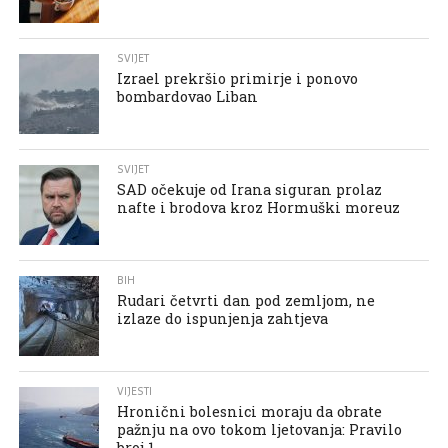
SVIJET
Izrael prekršio primirje i ponovo
bombardovao Liban
SVIJET
SAD očekuje od Irana siguran prolaz
nafte i brodova kroz Hormuški moreuz
BIH
Rudari četvrti dan pod zemljom, ne
izlaze do ispunjenja zahtjeva
VIJESTI
Hronični bolesnici moraju da obrate
pažnju na ovo tokom ljetovanja: Pravilo
broj 1.