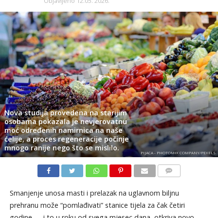
Objavljeno
12.05. 2026.
Nova studija provedena na starijim
osobama pokazala je nevjerovatnu
moć određenih namirnica na naše
ćelije, a proces regeneracije počinje
mnogo ranije nego što se mislilo.
PIJACA - PHOTOMIX COMPANY/PEXELS
KOMENTARI
Smanjenje unosa masti i prelazak na uglavnom biljnu
prehranu može “pomlađivati” stanice tijela za čak četiri
godine — i to u roku od svega mjesec dana, otkriva novo