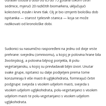
odraslih osoba u dobi od 65 do 75 godina tokom četiri
sedmice, mjerući 20 različitih biomarkera, uključujući
kolesterol, inzulin i krvni tlak. Cilj je bio izmjeriti biološku dob
ispitanika — starost tjelesnih stanica — koja se može
razlikovati od kronološke dobi.
Sudionici su nasumično raspoređeni na jednu od dvije vrste
prehrane: svejednu (omnivornu), u kojoj je polovina hrane bila
životinjskog, a polovina biljnog porijekla, ili polu-
vegetarijansku, u kojoj su prevladavali biljni izvori. Unutar
svake grupe, ispitanici su dalje podijeljeni prema tome
konzumiraju li više masti ili ugljikohidrata, formirajući četiri
podgrupe: svejeda s visokim udjelom masti, svejeda s
visokim udjelom ugljikohidrata, polu-vegetarijanci s visokim
udjelom masti te polu-vegetarijanci s visokim udjelom
ugljikohidrata.