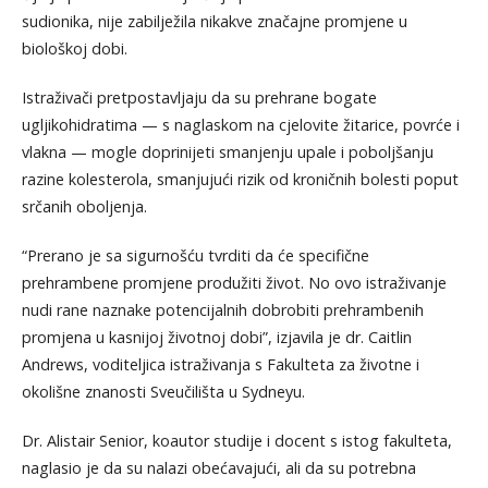
sudionika, nije zabilježila nikakve značajne promjene u
biološkoj dobi.
Istraživači pretpostavljaju da su prehrane bogate
ugljikohidratima — s naglaskom na cjelovite žitarice, povrće i
vlakna — mogle doprinijeti smanjenju upale i poboljšanju
razine kolesterola, smanjujući rizik od kroničnih bolesti poput
srčanih oboljenja.
“Prerano je sa sigurnošću tvrditi da će specifične
prehrambene promjene produžiti život. No ovo istraživanje
nudi rane naznake potencijalnih dobrobiti prehrambenih
promjena u kasnijoj životnoj dobi”, izjavila je dr. Caitlin
Andrews, voditeljica istraživanja s Fakulteta za životne i
okolišne znanosti Sveučilišta u Sydneyu.
Dr. Alistair Senior, koautor studije i docent s istog fakulteta,
naglasio je da su nalazi obećavajući, ali da su potrebna