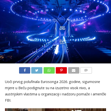
KOMENTARI
Uoči prvog polufinala Eurosonga 2026. godine, sigurnosne
mjere u Beču podignute su na izuzetno visok nivo, a
austrijskim vlastima u organizaciji i nadzoru pomaže i američki
FBI.