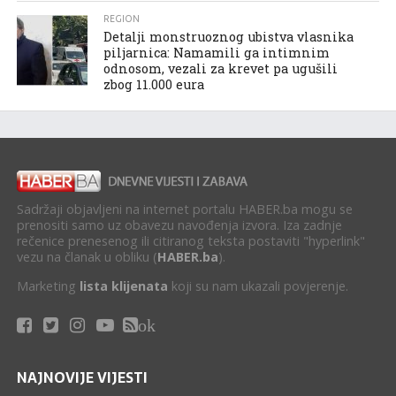
REGION
Detalji monstruoznog ubistva vlasnika
piljarnica: Namamili ga intimnim
odnosom, vezali za krevet pa ugušili
zbog 11.000 eura
Sadržaji objavljeni na internet portalu HABER.ba mogu se
prenositi samo uz obavezu navođenja izvora. Iza zadnje
rečenice prenesenog ili citiranog teksta postaviti "hyperlink"
vezu na članak u obliku (
HABER.ba
).
Marketing
lista klijenata
koji su nam ukazali povjerenje.
ok
NAJNOVIJE VIJESTI