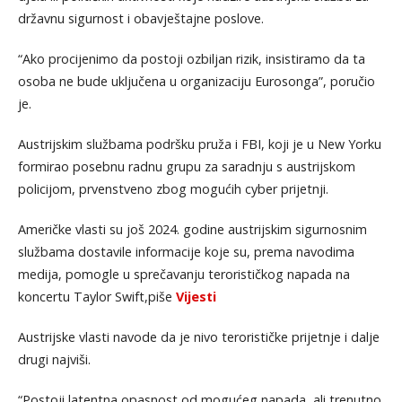
državnu sigurnost i obavještajne poslove.
“Ako procijenimo da postoji ozbiljan rizik, insistiramo da ta
osoba ne bude uključena u organizaciju Eurosonga”, poručio
je.
Austrijskim službama podršku pruža i FBI, koji je u New Yorku
formirao posebnu radnu grupu za saradnju s austrijskom
policijom, prvenstveno zbog mogućih cyber prijetnji.
Američke vlasti su još 2024. godine austrijskim sigurnosnim
službama dostavile informacije koje su, prema navodima
medija, pomogle u sprečavanju terorističkog napada na
koncertu Taylor Swift,piše
Vijesti
Austrijske vlasti navode da je nivo terorističke prijetnje i dalje
drugi najviši.
“Postoji latentna opasnost od mogućeg napada, ali trenutno