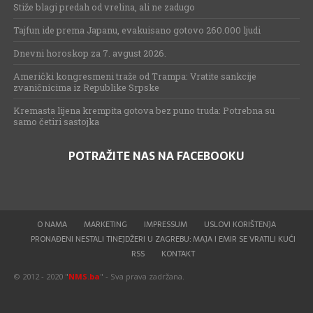
Stiže blagi predah od vrelina, ali ne zadugo
Tajfun ide prema Japanu, evakuisano gotovo 260.000 ljudi
Dnevni horoskop za 7. avgust 2026.
Američki kongresmeni traže od Trampa: Vratite sankcije
zvaničnicima iz Republike Srpske
Kremasta lijena krempita gotova bez puno truda: Potrebna su
samo četiri sastojka
POTRAŽITE NAS NA FACEBOOKU
O NAMA
MARKETING
IMPRESSUM
USLOVI KORIŠTENJA
PRONAĐENI NESTALI TINEJDŽERI U ZAGREBU: MAJA I EMIR SE VRATILI KUĆI
RSS
KONTAKT
© 2012 - 2020 "
NMS.ba
" - Sva prava zadržana.