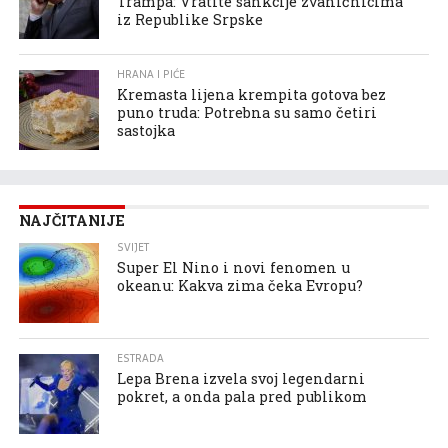
Trampa: Vratite sankcije zvaničnicima
iz Republike Srpske
HRANA I PIĆE
Kremasta lijena krempita gotova bez
puno truda: Potrebna su samo četiri
sastojka
NAJČITANIJE
SVIJET
Super El Nino i novi fenomen u
okeanu: Kakva zima čeka Evropu?
ESTRADA
Lepa Brena izvela svoj legendarni
pokret, a onda pala pred publikom