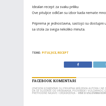
Idealan recept za svaku priliku
Ove pituljice odličan su izbor kada nemate mno
Priprema je jednostavna, sastojci su dostupni u 
sa stola za svega nekoliko minuta.
TEME:
PITULJICE
,
RECEPT
FACEBOOK KOMENTARI
IZNESENI KOMENTARI SU PRIVATNA MIŠLJENJA AUTORA I N
DA SE SUZDRŽE OD VRIJEĐANJA, PSOVANJA I VULGARNOG 
PRETHODNE NAJAVE I OBJAŠNJENJA -
VIŠE O USLOVIMA KORI