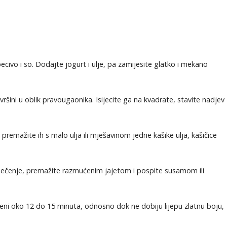
civo i so. Dodajte jogurt i ulje, pa zamijesite glatko i mekano
šini u oblik pravougaonika. Isijecite ga na kvadrate, stavite nadjev
remažite ih s malo ulja ili mješavinom jedne kašike ulja, kašičice
 pečenje, premažite razmućenim jajetom i pospite susamom ili
peni oko 12 do 15 minuta, odnosno dok ne dobiju lijepu zlatnu boju,