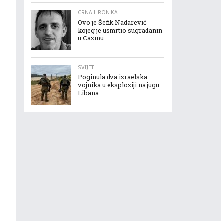
CRNA HRONIKA
Ovo je Šefik Nadarević
kojeg je usmrtio sugrađanin
u Cazinu
SVIJET
Poginula dva izraelska
vojnika u eksploziji na jugu
Libana