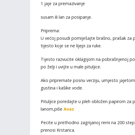
1 jaje za premazivanje
susam ili lan za posipanje.
Priprema:
U većoj posudi pomiješajte brašno, prašak za pe
tijesto koje se ne lijepi za ruke.
Tijesto razvucite oklagijom na pobrašnjenoj povr
po želji i uvijte u male pituljice.
Ako pripremate posnu verziju, umjesto jajetom p
gustina i kašike vode.
Pituljice poredajte u pleh obložen papirom za
lanom,piše
Avaz
Pecite u prethodno zagrijanoj rerni na 200 ste
prenosi Krstarica.