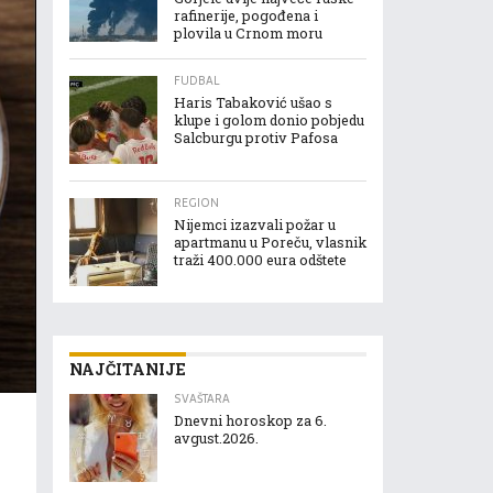
rafinerije, pogođena i
plovila u Crnom moru
FUDBAL
Haris Tabaković ušao s
klupe i golom donio pobjedu
Salcburgu protiv Pafosa
REGION
Nijemci izazvali požar u
apartmanu u Poreču, vlasnik
traži 400.000 eura odštete
NAJČITANIJE
SVAŠTARA
Dnevni horoskop za 6.
avgust.2026.