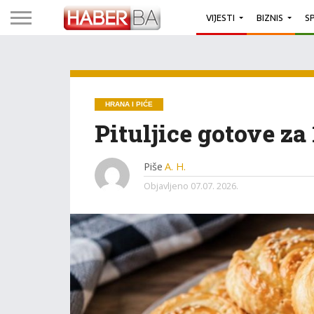
VIJESTI
BIZNIS
S
HRANA I PIĆE
Pituljice gotove za
Piše
A. H.
Objavljeno
07.07. 2026.