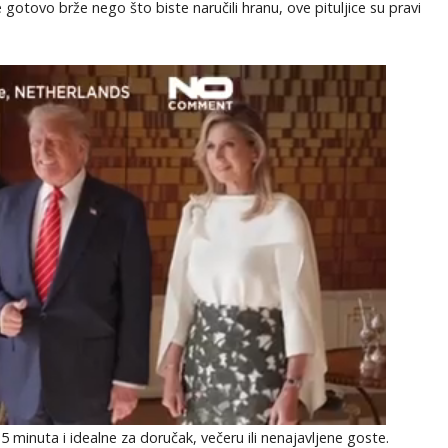
otovo brže nego što biste naručili hranu, ove pituljice su pravi
minuta i idealne za doručak, večeru ili nenajavljene goste.