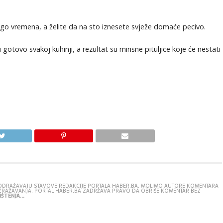
go vremena, a želite da na sto iznesete svježe domaće pecivo.
gotovo svakoj kuhinji, a rezultat su mirisne pituljice koje će nestati
E ODRAŽAVAJU STAVOVE REDAKCIJE PORTALA HABER.BA. MOLIMO AUTORE KOMENTARA
IZRAŽAVANJA. PORTAL HABER.BA ZADRŽAVA PRAVO DA OBRIŠE KOMENTAR BEZ
ŠTENJA...