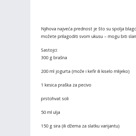
Njihova najveća prednost je što su spolja blag
možete prilagoditi svom ukusu – mogu biti slane 
Sastojci:
300 g brašna
200 ml jogurta (može i kefir ili kiselo mlijeko)
1 kesica praška za pecivo
prstohvat soli
50 ml ulja
150 g sira (ili džema za slatku varijantu)