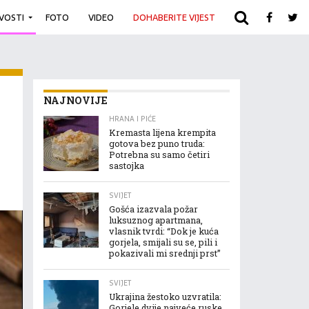
IVOSTI
FOTO
VIDEO
DOHABERITE VIJEST
ARHIVA
NAJNOVIJE
HRANA I PIĆE
Kremasta lijena krempita
gotova bez puno truda:
Potrebna su samo četiri
sastojka
SVIJET
Gošća izazvala požar
luksuznog apartmana,
vlasnik tvrdi: “Dok je kuća
gorjela, smijali su se, pili i
pokazivali mi srednji prst”
SVIJET
Ukrajina žestoko uzvratila:
Gorjele dvije najveće ruske