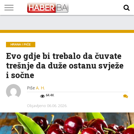
VIJESTI
BIZNIS
SPORT
SHOWBIZ
LIFESTYLE
SCI-
AUTO
ZANIMLJIVOSTI
FOTO
VIDEO
TV
VREMENSKA
STANJE NA
KURSNA
O
MARKETING
IMPRESSUM
KONTAKT
TECH
PROGRAM
PROGNOZA
PUTEVIMA
LISTA
NAMA
HRANA I PIĆE
Evo gdje bi trebalo da čuvate
trešnje da duže ostanu svježe
i sočne
Piše
A. H.
64.4K
Objavljeno
06.06. 2026.