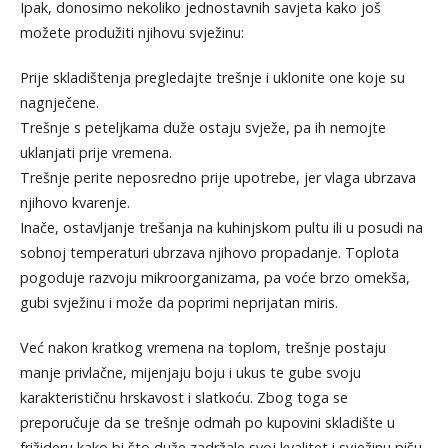
Ipak, donosimo nekoliko jednostavnih savjeta kako još
možete produžiti njihovu svježinu:
Prije skladištenja pregledajte trešnje i uklonite one koje su
nagnječene.
Trešnje s peteljkama duže ostaju svježe, pa ih nemojte
uklanjati prije vremena.
Trešnje perite neposredno prije upotrebe, jer vlaga ubrzava
njihovo kvarenje.
Inače, ostavljanje trešanja na kuhinjskom pultu ili u posudi na
sobnoj temperaturi ubrzava njihovo propadanje. Toplota
pogoduje razvoju mikroorganizama, pa voće brzo omekša,
gubi svježinu i može da poprimi neprijatan miris.
Već nakon kratkog vremena na toplom, trešnje postaju
manje privlačne, mijenjaju boju i ukus te gube svoju
karakterističnu hrskavost i slatkoću. Zbog toga se
preporučuje da se trešnje odmah po kupovini skladište u
frižideru kako bi što duže zadržale svoj kvalitet i svježinu,pišu