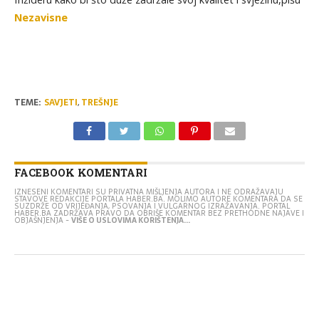
Nezavisne
TEME:
SAVJETI
,
TREŠNJE
FACEBOOK KOMENTARI
IZNESENI KOMENTARI SU PRIVATNA MIŠLJENJA AUTORA I NE ODRAŽAVAJU
STAVOVE REDAKCIJE PORTALA HABER.BA. MOLIMO AUTORE KOMENTARA DA SE
SUZDRŽE OD VRIJEĐANJA, PSOVANJA I VULGARNOG IZRAŽAVANJA. PORTAL
HABER.BA ZADRŽAVA PRAVO DA OBRIŠE KOMENTAR BEZ PRETHODNE NAJAVE I
OBJAŠNJENJA -
VIŠE O USLOVIMA KORIŠTENJA...