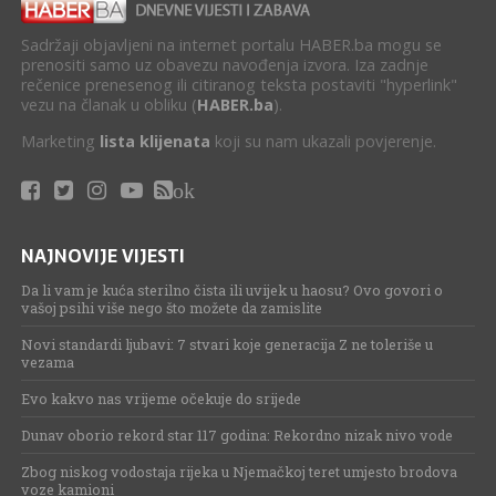
Sadržaji objavljeni na internet portalu HABER.ba mogu se
prenositi samo uz obavezu navođenja izvora. Iza zadnje
rečenice prenesenog ili citiranog teksta postaviti "hyperlink"
vezu na članak u obliku (
HABER.ba
).
Marketing
lista klijenata
koji su nam ukazali povjerenje.
ok
NAJNOVIJE VIJESTI
Da li vam je kuća sterilno čista ili uvijek u haosu? Ovo govori o
vašoj psihi više nego što možete da zamislite
Novi standardi ljubavi: 7 stvari koje generacija Z ne toleriše u
vezama
Evo kakvo nas vrijeme očekuje do srijede
Dunav oborio rekord star 117 godina: Rekordno nizak nivo vode
Zbog niskog vodostaja rijeka u Njemačkoj teret umjesto brodova
voze kamioni