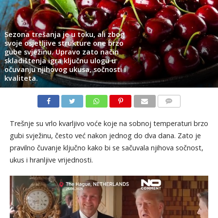
Sezona trešanja je u toku, ali zbog
svoje osjetljive strukture one brzo
gube svježinu. Upravo zato način
skladištenja igra ključnu ulogu u
očuvanju njihovog ukusa, sočnosti i
kvaliteta.
KOMENTARI
Trešnje su vrlo kvarljivo voće koje na sobnoj temperaturi brzo
gubi svježinu, često već nakon jednog do dva dana. Zato je
pravilno čuvanje ključno kako bi se sačuvala njihova sočnost,
ukus i hranljive vrijednosti.