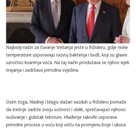
Najbolji način za čuvanje trešanja jeste u frižideru, gdje niske
temperature usporavaju razvoj bakterija i buđi, koji su glavni
uzročnici kvarenja voća. Na taj način produžava se njihov vijek
trajanja i zadržava prirodna svježina.
Osim toga, hladniji i blago vlažan vazduh u frižideru pomaže
da trešnje zadrže svoju sočnost i oblik, sprečavajući njihovo
isušivanje i gubitak teksture. Hlađenje takođe usporava
prirodne procese u voću koji utiču na promjenu boje i ukusa.