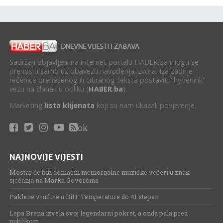
Sadržaji objavljeni na internet portalu HABER.ba mogu se
prenositi samo uz obavezu navođenja izvora. Iza zadnje
rečenice prenesenog ili citiranog teksta postaviti "hyperlink"
vezu na članak u obliku (
HABER.ba
).
Marketing
lista klijenata
koji su nam ukazali povjerenje.
ok
NAJNOVIJE VIJESTI
Mostar će biti domaćin memorijalne muzičke večeri u znak
sjećanja na Marka Govorčina
Paklene vrućine u BiH: Temperature do 41 stepen
Lepa Brena izvela svoj legendarni pokret, a onda pala pred
publikom