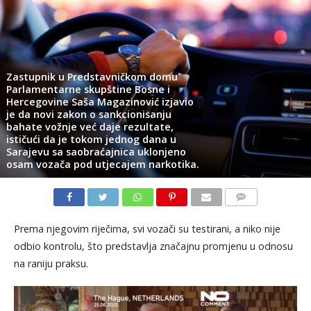
Zastupnik u Predstavničkom domu
Parlamentarne skupštine Bosne i
Hercegovine Saša Magazinović izjavio
je da novi zakon o sankcionisanju
bahate vožnje već daje rezultate,
ističući da je tokom jednog dana u
Sarajevu sa saobraćajnica uklonjeno
osam vozača pod utjecajem narkotika.
KOMENTARI
Prema njegovim riječima, svi vozači su testirani, a niko nije
odbio kontrolu, što predstavlja značajnu promjenu u odnosu
na raniju praksu.