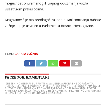
mogućnost privremenog ili trajnog oduzimanja vozila
višestrukim prekršiocima.
Magazinović je bio predlagač zakona o sankcionisanju bahate
vožnje koji je usvojen u Parlamentu Bosne i Hercegovine.
TEME:
BAHATA VOŽNJA
FACEBOOK KOMENTARI
IZNESENI KOMENTARI SU PRIVATNA MIŠLJENJA AUTORA I NE ODRAŽAVAJU
STAVOVE REDAKCIJE PORTALA HABER.BA. MOLIMO AUTORE KOMENTARA DA SE
SUZDRŽE OD VRIJEĐANJA, PSOVANJA I VULGARNOG IZRAŽAVANJA. PORTAL
HABER.BA ZADRŽAVA PRAVO DA OBRIŠE KOMENTAR BEZ PRETHODNE NAJAVE I
OBJAŠNJENJA -
VIŠE O USLOVIMA KORIŠTENJA...