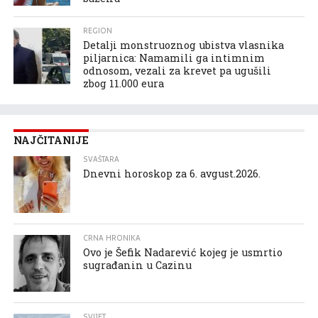
REGION
Detalji monstruoznog ubistva vlasnika
piljarnica: Namamili ga intimnim
odnosom, vezali za krevet pa ugušili
zbog 11.000 eura
NAJČITANIJE
SVAŠTARA
Dnevni horoskop za 6. avgust.2026.
CRNA HRONIKA
Ovo je Šefik Nadarević kojeg je usmrtio
sugrađanin u Cazinu
SVIJET