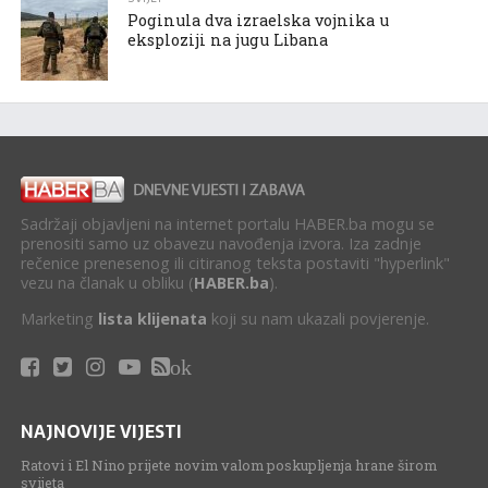
Poginula dva izraelska vojnika u
eksploziji na jugu Libana
Sadržaji objavljeni na internet portalu HABER.ba mogu se
prenositi samo uz obavezu navođenja izvora. Iza zadnje
rečenice prenesenog ili citiranog teksta postaviti "hyperlink"
vezu na članak u obliku (
HABER.ba
).
Marketing
lista klijenata
koji su nam ukazali povjerenje.
ok
NAJNOVIJE VIJESTI
Ratovi i El Nino prijete novim valom poskupljenja hrane širom
svijeta