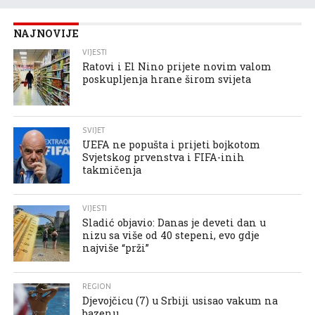
NAJNOVIJE
VIJESTI
Ratovi i El Nino prijete novim valom
poskupljenja hrane širom svijeta
SVIJET
UEFA ne popušta i prijeti bojkotom
Svjetskog prvenstva i FIFA-inih
takmičenja
VIJESTI
Sladić objavio: Danas je deveti dan u
nizu sa više od 40 stepeni, evo gdje
najviše “prži”
REGION
Djevojčicu (7) u Srbiji usisao vakum na
bazenu