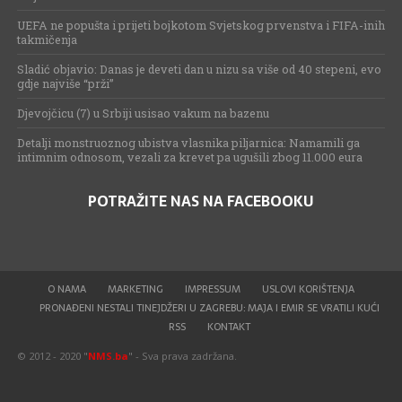
UEFA ne popušta i prijeti bojkotom Svjetskog prvenstva i FIFA-inih
takmičenja
Sladić objavio: Danas je deveti dan u nizu sa više od 40 stepeni, evo
gdje najviše “prži”
Djevojčicu (7) u Srbiji usisao vakum na bazenu
Detalji monstruoznog ubistva vlasnika piljarnica: Namamili ga
intimnim odnosom, vezali za krevet pa ugušili zbog 11.000 eura
POTRAŽITE NAS NA FACEBOOKU
O NAMA
MARKETING
IMPRESSUM
USLOVI KORIŠTENJA
PRONAĐENI NESTALI TINEJDŽERI U ZAGREBU: MAJA I EMIR SE VRATILI KUĆI
RSS
KONTAKT
© 2012 - 2020 "
NMS.ba
" - Sva prava zadržana.