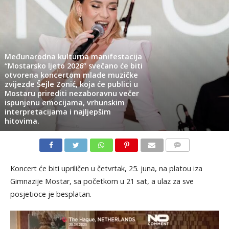
Međunarodna kulturna manifestacija
“Mostarsko ljeto 2026” svečano će biti
otvorena koncertom mlade muzičke
zvijezde Šejle Zonić, koja će publici u
Mostaru prirediti nezaboravnu večer
ispunjenu emocijama, vrhunskim
interpretacijama i najljepšim
hitovima.
KOMENTARI
Koncert će biti upriličen u četvrtak, 25. juna, na platou iza
Gimnazije Mostar, sa početkom u 21 sat, a ulaz za sve
posjetioce je besplatan.