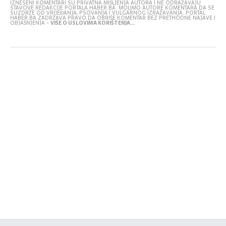
IZNESENI KOMENTARI SU PRIVATNA MIŠLJENJA AUTORA I NE ODRAŽAVAJU
STAVOVE REDAKCIJE PORTALA HABER.BA. MOLIMO AUTORE KOMENTARA DA SE
SUZDRŽE OD VRIJEĐANJA, PSOVANJA I VULGARNOG IZRAŽAVANJA. PORTAL
HABER.BA ZADRŽAVA PRAVO DA OBRIŠE KOMENTAR BEZ PRETHODNE NAJAVE I
OBJAŠNJENJA -
VIŠE O USLOVIMA KORIŠTENJA...