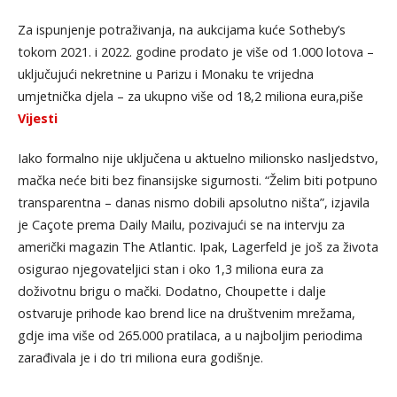
Za ispunjenje potraživanja, na aukcijama kuće Sotheby’s
tokom 2021. i 2022. godine prodato je više od 1.000 lotova –
uključujući nekretnine u Parizu i Monaku te vrijedna
umjetnička djela – za ukupno više od 18,2 miliona eura,piše
Vijesti
Iako formalno nije uključena u aktuelno milionsko nasljedstvo,
mačka neće biti bez finansijske sigurnosti. “Želim biti potpuno
transparentna – danas nismo dobili apsolutno ništa”, izjavila
je Caçote prema Daily Mailu, pozivajući se na intervju za
američki magazin The Atlantic. Ipak, Lagerfeld je još za života
osigurao njegovateljici stan i oko 1,3 miliona eura za
doživotnu brigu o mački. Dodatno, Choupette i dalje
ostvaruje prihode kao brend lice na društvenim mrežama,
gdje ima više od 265.000 pratilaca, a u najboljim periodima
zarađivala je i do tri miliona eura godišnje.