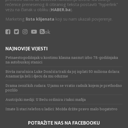
rečenice prenesenog ili citiranog teksta postaviti "hyperlink"
vezu na članak u obliku (
HABER.ba
).
Marketing
lista klijenata
koji su nam ukazali povjerenje.
ok
NAJNOVIJE VIJESTI
Petnaestogodišnjak u kostimu klauna nasmrt izbo 78-godišnjaka
na autobuskoj stanici
Bivša zaručnica Luke Dončića traži da joj isplati 50 miliona dolara:
Anamarija želi i djecu da mu oduzme
Drama zeničkih rudara: U jamu se vratio radnik kojem je prethodno
pozlilo
Austrijski mediji: U Beču ordinira i taksi mafija
Imate li stari telefon u ladici: Možda držite pravo malo bogatstvo
POTRAŽITE NAS NA FACEBOOKU