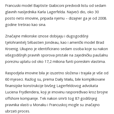
Francuski model Baptiste Giabiconi predvodi listu od sedam
glavnih nasljednika Karla Lagerfelda. Najveći dio, oko 30
posto neto imovine, pripada njemu – dizajner ga je od 2008.
godine tretirao kao sina.
Značajne milionske iznose dobijaju i dugogodišnji
tjelohranitelj Sébastien Jondeau, kao i američki model Brad
Kroenig. Ukupno je identificirano sedam osoba koje su nakon
višegodišnjih pravnih sporova pristale na zajedničku paušalnu
poreznu uplatu od oko 17,2 miliona funti poreskim vlastima.
Raspodjela imovine bila je izuzetno složena i trajala je više od
60 mjeseci. Razlog su, prema Daily Mailu, bile komplikovane
finansijske konstrukcije bivšeg Lagerfeldovog advokata
Luciena Frydlendera, koji je imovinu raspoređivao kroz brojne
offshore kompanije. Tek nakon smrti tog 87-godišnjeg
pravnika vlasti u Monaku i Francuskoj mogle su značajno
ubrzati proces.