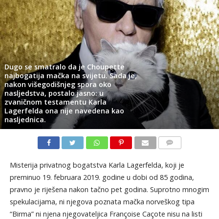
Dugo se smatralo da je Choupette
najbogatija mačka na svijetu. Sada je,
nakon višegodišnjeg spora oko
nasljedstva, postalo jasno: u
zvaničnom testamentu Karla
Lagerfelda ona nije navedena kao
nasljednica.
KOMENTARI
Misterija privatnog bogatstva Karla Lagerfelda, koji je
preminuo 19. februara 2019. godine u dobi od 85 godina,
pravno je riješena nakon tačno pet godina. Suprotno mnogim
spekulacijama, ni njegova poznata mačka norveškog tipa
“Birma” ni njena njegovateljica Françoise Caçote nisu na listi