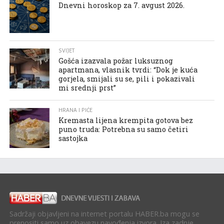
Dnevni horoskop za 7. avgust 2026.
SVIJET
Gošća izazvala požar luksuznog
apartmana, vlasnik tvrdi: “Dok je kuća
gorjela, smijali su se, pili i pokazivali
mi srednji prst”
HRANA I PIĆE
Kremasta lijena krempita gotova bez
puno truda: Potrebna su samo četiri
sastojka
Sadržaji objavljeni na internet portalu HABER.ba mogu se
prenositi samo uz obavezu navođenja izvora. Iza zadnje