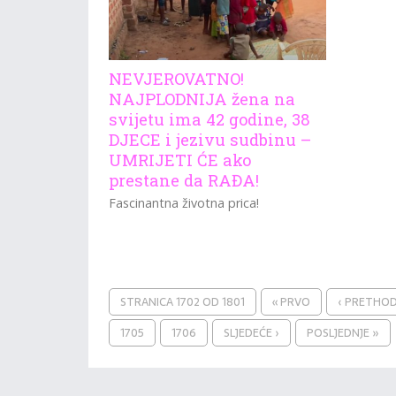
NEVJEROVATNO!
NAJPLODNIJA žena na
svijetu ima 42 godine, 38
DJECE i jezivu sudbinu –
UMRIJETI ĆE ako
prestane da RAĐA!
Fascinantna životna prica!
STRANICA 1702 OD 1801
« PRVO
‹ PRETHO
1705
1706
SLJEDEĆE ›
POSLJEDNJE »