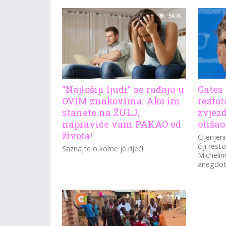
54.1K
“Najlošiji ljudi” se rađaju u
Gates 
OVIM znakovima: Ako im
restor
stanete na ŽULJ,
zvjezd
napraviće vam PAKAO od
otišao
života!
Cijenjeni
čiji rest
Saznajte o kome je riječ!
Michelin
anegdote
35.6K