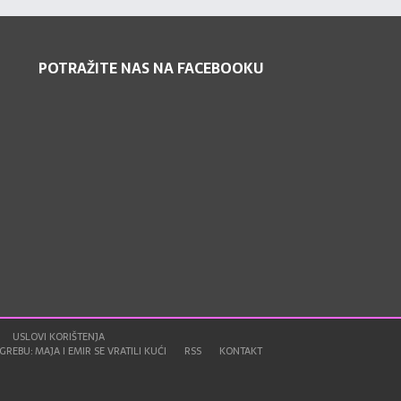
POTRAŽITE NAS NA FACEBOOKU
USLOVI KORIŠTENJA
REBU: MAJA I EMIR SE VRATILI KUĆI
RSS
KONTAKT