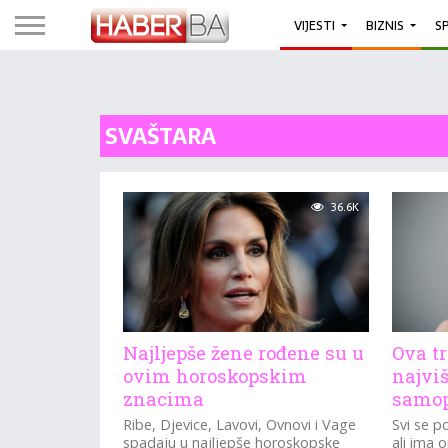
VIJESTI
BIZNIS
S
SVAŠTARA
36.6K
Najljepše žene rođene su u
Ova t
ovim horoskopskim
najvi
znacima
samo
Ribe, Djevice, Lavovi, Ovnovi i Vage
Svi se 
spadaju u najljepše horoskopske
ali ima 