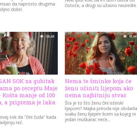
misao da naprosto drugima
čistoće, a drugi su užasno neuredni.
oljno dobri.
58.6K
41.5K
AN SOK za gubitak
Nema te šminke koja će
rama po receptu Maje
ženu učiniti lijepom ako
– Košta manje od 100
nema najbitniju stvar
, a priprema je laka
Šta je to što ženu čini istinski
lijepom? Majka priroda nije obdaril
svaku ženu lijepim licem sa kojeg ni
ovaj sok da ''čini čuda'' kada
jedan muškarac neće...
vljenju reč.