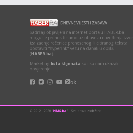
Sadržaji objavljeni na internet portalu HABER.ba
mogu se prenositi samo uz obavezu navođenja izvor
Iza zadnje rečenice prenesenog ili citiranog teksta
postaviti "hyperlink" vezu na članak u obliku
(
HABER.ba
).
Marketing
lista klijenata
koji su nam ukazali
povjerenje.
ok
© 2012 - 2020 "
NMS.ba
" - Sva prava zadržana.