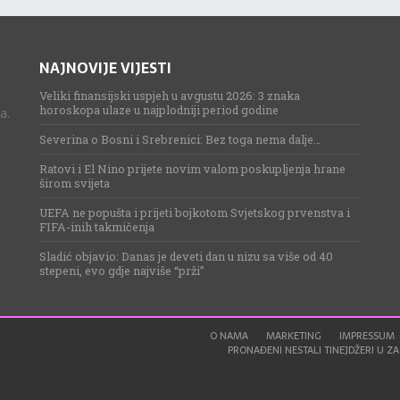
NAJNOVIJE VIJESTI
Veliki finansijski uspjeh u avgustu 2026: 3 znaka
horoskopa ulaze u najplodniji period godine
a.
Severina o Bosni i Srebrenici: Bez toga nema dalje…
Ratovi i El Nino prijete novim valom poskupljenja hrane
širom svijeta
UEFA ne popušta i prijeti bojkotom Svjetskog prvenstva i
FIFA-inih takmičenja
Sladić objavio: Danas je deveti dan u nizu sa više od 40
stepeni, evo gdje najviše “prži”
O NAMA
MARKETING
IMPRESSUM
PRONAĐENI NESTALI TINEJDŽERI U ZAG