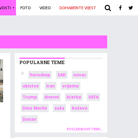
IVOSTI
FOTO
VIDEO
DOHABERITE VIJEST
ARHIVA
POPULARNE TEME
horoskop
SAD
novac
ubistvo
Iran
vrijeme
Trump
dnevni
kćerka
UEFA
Dino Merlin
suša
Koševo
Dunav
POGLEDAJ SVE TEME…