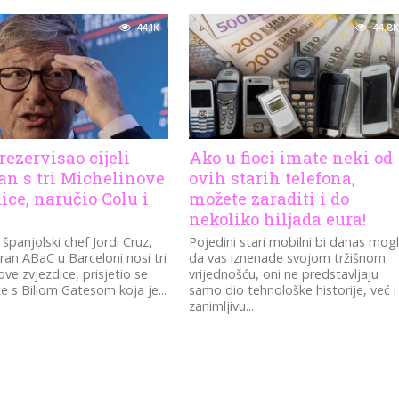
44.1K
44.8K
rezervisao cijeli
Ako u fioci imate neki od
an s tri Michelinove
ovih starih telefona,
ice, naručio Colu i
možete zaraditi i do
nekoliko hiljada eura!
 španjolski chef Jordi Cruz,
Pojedini stari mobilni bi danas mogl
oran ABaC u Barceloni nosi tri
da vas iznenade svojom tržišnom
ove zvjezdice, prisjetio se
vrijednošću, oni ne predstavljaju
 s Billom Gatesom koja je...
samo dio tehnološke historije, već i
zanimljivu...