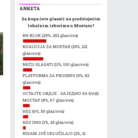
ANKETA
Za koga ćete glasati na predstojećim
lokalnim izborima u Mostaru?
BH BLOK
(29%, 252 glas/ova)
KOALICIJA ZA MOSTAR
(25%, 221
glas/ova)
NEĆU GLASATI
(11%, 100 glas/ova)
PLATFORMA ZA PROGRES
(9%, 82
glas/ova)
ОСТАЈТЕ ОВДЈЕ - ЗАЈЕДНО ЗА НАШ
МОСТАР
(8%, 67 glas/ova)
a
HDZ
(6%, 50 glas/ova)
HDZ 1990
(3%, 25 glas/ova)
NISAM JOŠ ODLUČILA/O
(2%, 21