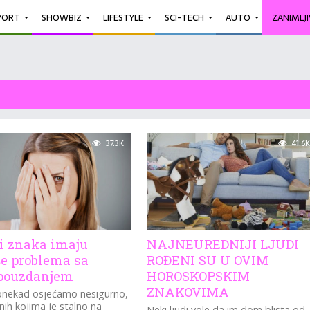
PORT
SHOWBIZ
LIFESTYLE
SCI-TECH
AUTO
ZANIMLJ
37.3K
41.6K
ri znaka imaju
NAJNEUREDNIJI LJUDI
še problema sa
ROĐENI SU U OVIM
pouzdanjem
HOROSKOPSKIM
ZNAKOVIMA
ponekad osjećamo nesigurno,
onih kojima je stalno na
Neki ljudi vole da im dom blista od