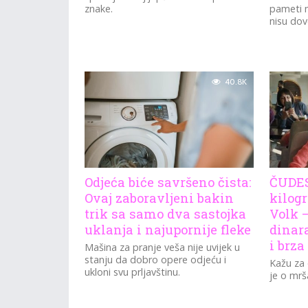
znake.
pameti 
nisu dov
40.8K
Odjeća biće savršeno čista:
ČUDES
Ovaj zaboravljeni bakin
kilog
trik sa samo dva sastojka
Volk 
uklanja i najupornije fleke
dinara
i brza
Mašina za pranje veša nije uvijek u
stanju da dobro opere odjeću i
Kažu za 
ukloni svu prljavštinu.
je o mrša