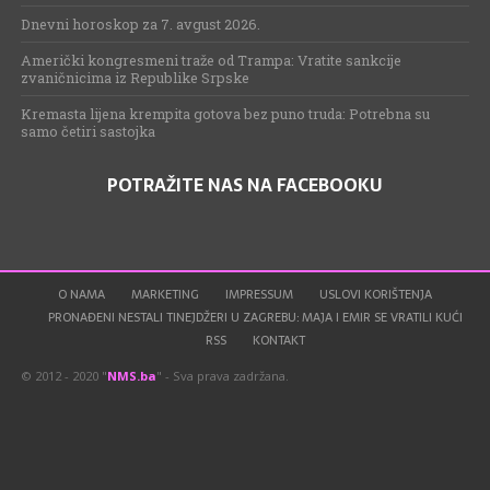
Dnevni horoskop za 7. avgust 2026.
Američki kongresmeni traže od Trampa: Vratite sankcije
zvaničnicima iz Republike Srpske
Kremasta lijena krempita gotova bez puno truda: Potrebna su
samo četiri sastojka
POTRAŽITE NAS NA FACEBOOKU
O NAMA
MARKETING
IMPRESSUM
USLOVI KORIŠTENJA
PRONAĐENI NESTALI TINEJDŽERI U ZAGREBU: MAJA I EMIR SE VRATILI KUĆI
RSS
KONTAKT
© 2012 - 2020 "
NMS.ba
" - Sva prava zadržana.