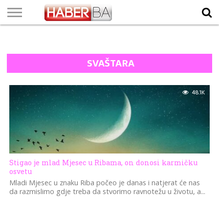
VIJESTI
BIZNIS
SPORT
SHOWBIZ
LIFESTYLE
SCI-
AUTO
ZANIMLJIVOSTI
FOTO
VIDEO
TV
VREMENSKA
STANJE NA
KURSNA
O
MARKETING
IMPRESSUM
KONTAKT
TECH
PROGRAM
PROGNOZA
PUTEVIMA
LISTA
NAMA
SVAŠTARA
48.1K
Stigao je mlad Mjesec u Ribama, on donosi karmičku
osvetu
Mladi Mjesec u znaku Riba počeo je danas i natjerat će nas
da razmislimo gdje treba da stvorimo ravnotežu u životu, a...