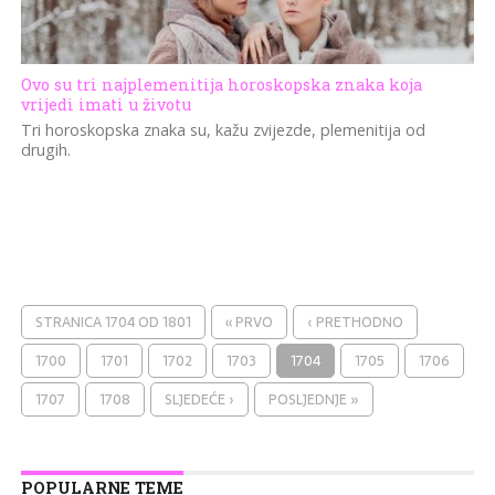
Ovo su tri najplemenitija horoskopska znaka koja
vrijedi imati u životu
Tri horoskopska znaka su, kažu zvijezde, plemenitija od
drugih.
STRANICA 1704 OD 1801
« PRVO
‹ PRETHODNO
1700
1701
1702
1703
1704
1705
1706
1707
1708
SLJEDEĆE ›
POSLJEDNJE »
POPULARNE TEME