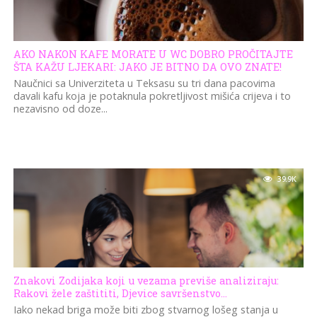
AKO NAKON KAFE MORATE U WC DOBRO PROČITAJTE
ŠTA KAŽU LJEKARI: JAKO JE BITNO DA OVO ZNATE!
Naučnici sa Univerziteta u Teksasu su tri dana pacovima
davali kafu koja je potaknula pokretljivost mišića crijeva i to
nezavisno od doze...
39.9K
Znakovi Zodijaka koji u vezama previše analiziraju:
Rakovi žele zaštititi, Djevice savršenstvo…
Iako nekad briga može biti zbog stvarnog lošeg stanja u