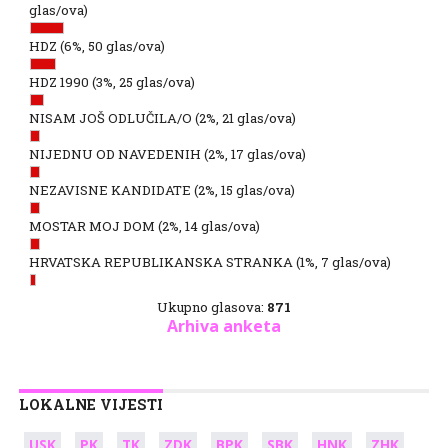
glas/ova)
HDZ
(6%, 50 glas/ova)
HDZ 1990
(3%, 25 glas/ova)
NISAM JOŠ ODLUČILA/O
(2%, 21 glas/ova)
NIJEDNU OD NAVEDENIH
(2%, 17 glas/ova)
NEZAVISNE KANDIDATE
(2%, 15 glas/ova)
MOSTAR MOJ DOM
(2%, 14 glas/ova)
HRVATSKA REPUBLIKANSKA STRANKA
(1%, 7 glas/ova)
Ukupno glasova:
871
Arhiva anketa
LOKALNE VIJESTI
USK
PK
TK
ZDK
BPK
SBK
HNK
ZHK