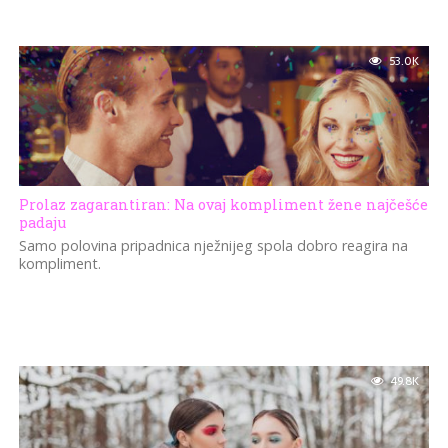
53.0K
Prolaz zagarantiran: Na ovaj kompliment žene najčešće
padaju
Samo polovina pripadnica nježnijeg spola dobro reagira na
kompliment.
49.8K