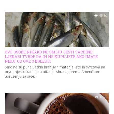
45.6K
OVE OSOBE NIKAKO NE SMIJU JESTI SARDINE:
LJEKARI TVRDE DA IH NE KUPUJETE AKO IMATE
NEKU OD OVE 3 BOLESTI
Sardine su pune važnih hranljivih materija, što ih svrstava na
prvo mjesto kada je u pitanju ishrana, prema Američkom
udruženju za srce...
41.6K