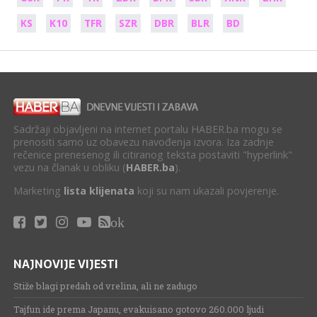
KS
K10
TFR
SZR
DBR
BLR
BD
Sadržaji objavljeni na internet portalu HABER.ba mogu se
prenositi samo uz obavezu navođenja izvora. Iza zadnje
rečenice prenesenog ili citiranog teksta postaviti "hyperlink"
vezu na članak u obliku (
HABER.ba
).
Marketing
lista klijenata
koji su nam ukazali povjerenje.
ok
NAJNOVIJE VIJESTI
Stiže blagi predah od vrelina, ali ne zadugo
Tajfun ide prema Japanu, evakuisano gotovo 260.000 ljudi