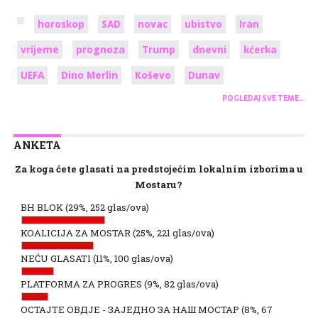
horoskop
SAD
novac
ubistvo
Iran
vrijeme
prognoza
Trump
dnevni
kćerka
UEFA
Dino Merlin
Koševo
Dunav
POGLEDAJ SVE TEME…
ANKETA
Za koga ćete glasati na predstojećim lokalnim izborima u
Mostaru?
BH BLOK
(29%, 252 glas/ova)
KOALICIJA ZA MOSTAR
(25%, 221 glas/ova)
NEĆU GLASATI
(11%, 100 glas/ova)
PLATFORMA ZA PROGRES
(9%, 82 glas/ova)
ОСТАЈТЕ ОВДЈЕ - ЗАЈЕДНО ЗА НАШ МОСТАР
(8%, 67