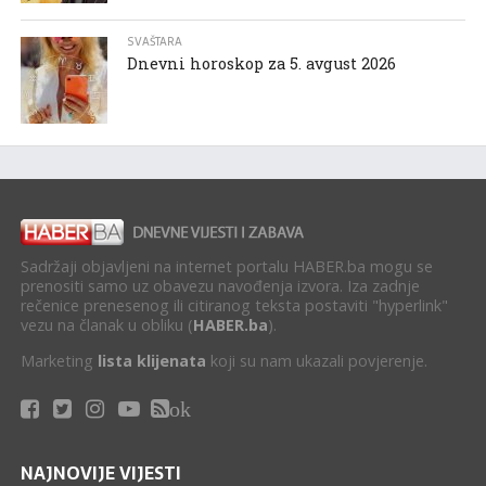
SVAŠTARA
Dnevni horoskop za 5. avgust 2026
Sadržaji objavljeni na internet portalu HABER.ba mogu se
prenositi samo uz obavezu navođenja izvora. Iza zadnje
rečenice prenesenog ili citiranog teksta postaviti "hyperlink"
vezu na članak u obliku (
HABER.ba
).
Marketing
lista klijenata
koji su nam ukazali povjerenje.
ok
NAJNOVIJE VIJESTI