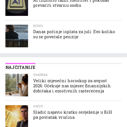
AI izmislio lažni identitet i pokušao
prevariti stvarnu osobu
BIZNIS
Danas počinje isplata za juli: Evo koliko
su se povećale penzije
NAJČITANIJE
SVAŠTARA
Veliki mjesečni horoskop za avgust
2026: Očekuje nas mjesec finansijskih
dobitaka i emotivnih rasterećenja
VIJESTI
Sladić najavio kratko osvježenje u BiH
pa povratak vrućina