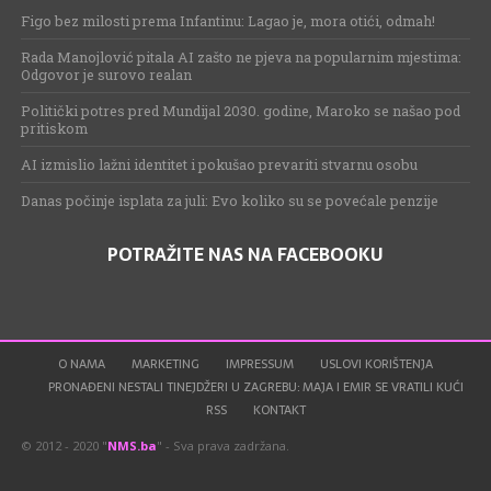
Figo bez milosti prema Infantinu: Lagao je, mora otići, odmah!
Rada Manojlović pitala AI zašto ne pjeva na popularnim mjestima:
Odgovor je surovo realan
Politički potres pred Mundijal 2030. godine, Maroko se našao pod
pritiskom
AI izmislio lažni identitet i pokušao prevariti stvarnu osobu
Danas počinje isplata za juli: Evo koliko su se povećale penzije
POTRAŽITE NAS NA FACEBOOKU
O NAMA
MARKETING
IMPRESSUM
USLOVI KORIŠTENJA
PRONAĐENI NESTALI TINEJDŽERI U ZAGREBU: MAJA I EMIR SE VRATILI KUĆI
RSS
KONTAKT
© 2012 - 2020 "
NMS.ba
" - Sva prava zadržana.