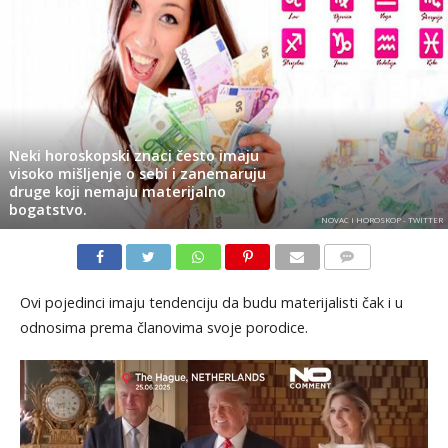
Neki horoskopski znaci često imaju
visoko mišljenje o sebi i zanemaruju
druge koji nemaju materijalno
bogatstvo.
NOVAC I HOROSKOP - TWITTER
KOMENTARI
Ovi pojedinci imaju tendenciju da budu materijalisti čak i u
odnosima prema članovima svoje porodice.