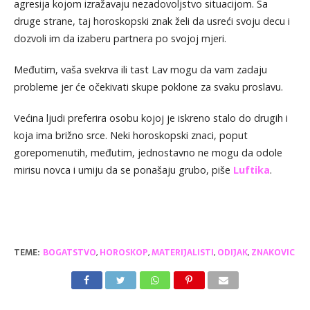
agresija kojom izražavaju nezadovoljstvo situacijom. Sa
druge strane, taj horoskopski znak želi da usreći svoju decu i
dozvoli im da izaberu partnera po svojoj mjeri.
Međutim, vaša svekrva ili tast Lav mogu da vam zadaju
probleme jer će očekivati skupe poklone za svaku proslavu.
Većina ljudi preferira osobu kojoj je iskreno stalo do drugih i
koja ima brižno srce. Neki horoskopski znaci, poput
gorepomenutih, međutim, jednostavno ne mogu da odole
mirisu novca i umiju da se ponašaju grubo, piše
Luftika
.
TEME:
BOGATSTVO
,
HOROSKOP
,
MATERIJALISTI
,
ODIJAK
,
ZNAKOVIC