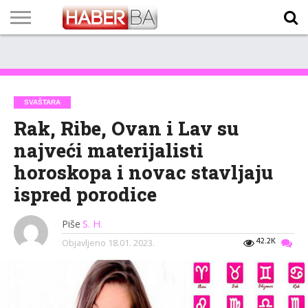
VIJESTI
BIZNIS
SPORT
SHOWBIZ
LIFESTYLE
SCI-
AUTO
ZANIMLJIVOSTI
FOTO
VIDEO
TV
VREMENSKA
STANJE NA
KURSNA
O
MARKETING
IMPRESSUM
KONTAKT
TECH
PROGRAM
PROGNOZA
PUTEVIMA
LISTA
NAMA
SVAŠTARA
Rak, Ribe, Ovan i Lav su
najveći materijalisti
horoskopa i novac stavljaju
ispred porodice
Piše
S. H.
42.2K
Objavljeno
18.01. 2023.