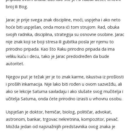
broj ili Bog.
Jarac je prije svega znak discipline, moći, uspjeha i ako neto
hoće biti uspješan, onda mora ići tom strujom. Rad, obuka
svojih radnika, disciplina, strategija su osnovne osobine. Jarac
nije znak koji se boji stresa ili gubitka posla jer njemu to
prirodno pripada. Kao što Raku prirodno pripada da ima
veliku kuću i decu, tako je Jarac predodređen da bude
autoritet.
Njegov put je težak jer je to znak karme, iskustva iz prošlosti
i prošlih inkarnacija. Nije lako biti rođen u ovom sazvežđu, ali
ako se lekcije Saturna savladaju i ako slušate svog mučitelja i
učitelja Saturna, onda ćete prirodno izrasti u vrhovnu osobu.
Uspješan je doktor, hemičar, biolog, političar, advokat,
astronom, bankar, trgovac nekretnina, kompozitor, pevač.
Možda jedan od najsnažnijih predstavnika ovog znaka je