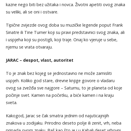
kazne nego biti bez užitaka i novca. Životni apetiti ovog znaka
su veliki, ali se oni i ostvare.
Tipične zvijezde ovog doba su muzičke legende poput Frank
Sinatre ili Tine Turner koji su pravi predstavnici svog znaka, ali
i uspjeha koji su postigli, koji traje. Onaj ko vjeruje u sebe,
njemu se vrata otvaraju.
JARAC – despot, vlast, autoritet
To je znak bez kojeg se jednostavno ne može zamisliti
uspjeh. Koliko god stare, drevne knjige govore o vladaru
ovog sa zvežđa sve najgore – Saturnu, to je planeta od koje
počinje svet. Kamen na početku, a biće kamen i na kraju
sveta.
Kakogod, Jarac se čak smatra jednim od najuticajnijih
znakova u zodijaku. Prirodno deseto polje ili zenit, vrh, neba
pripada ovom znaku. Baš kao što je i u Kabali deset vrhovni