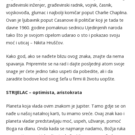
građevinski inženjer, građevinski radnik, vojnik, časnik,
vojskovođa, glumac i najbolji komičar poput Charlie Chaplina.
Ovan je ljubavnik poput Casanove ili političar koji je tada te
davne 1960. godine pomaknuo sednicu Ujedinjenih naroda
tako što je svojom cipelom udarao o sto i pokazao svoju
moć i uticaj – Nikita Hruščov.
Kako god, ako se nađete blizu ovog znaka, znajte da nema
spavanja. Pripremite se na rad i dajte posljednji atom svoje
snage jer ćete jedino tako uspeti da pobedite, ali i da
zaradite bodove kod svog šefa u firmi ili životu uopšte.
STRIJELAC – optimista, aristokrata
Planeta koja vlada ovim znakom je Jupiter. Tamo gdje se on
nađe u našoj natalnoj karti, tu imamo sreće. Ovaj znak kao i
planeta vladar predstavljaju moć, uspeh, uživanje, pomoć
Boga na dlanu. Onda kada se najmanje nadamo, Božja ruka