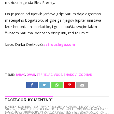
muzička legenda Elvis Presley.
On je jedan od rijetkih Jarčeva gdje Saturn daje ogromno
materijalno bogatstvo, ali gde ga njegov Jupiter uništava
kroz hedonizam i narkotike, i gde napušta svojim lakim
životom Saturna, odnosno disciplinu, red te umire…
Izvor: Darka Cvetković/
astrousluge.com
TEME:
JARAC
,
OVAN
,
STRIJELAC
,
VOĐE
,
ZNAKOVI
,
ZODIJAK
FACEBOOK KOMENTARI
IZNESENI KOMENTARI SU PRIVATNA MIŠLJENJA AUTORA I NE ODRAŽAVAJU
STAVOVE REDAKCIJE PORTALA HABER.BA. MOLIMO AUTORE KOMENTARA DA SE
SUZDRŽE OD VRIJEĐANJA, PSOVANJA I VULGARNOG IZRAŽAVANJA. PORTAL