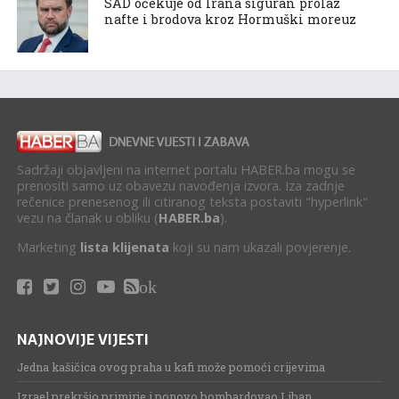
SAD očekuje od Irana siguran prolaz
nafte i brodova kroz Hormuški moreuz
Sadržaji objavljeni na internet portalu HABER.ba mogu se
prenositi samo uz obavezu navođenja izvora. Iza zadnje
rečenice prenesenog ili citiranog teksta postaviti "hyperlink"
vezu na članak u obliku (
HABER.ba
).
Marketing
lista klijenata
koji su nam ukazali povjerenje.
ok
NAJNOVIJE VIJESTI
Jedna kašičica ovog praha u kafi može pomoći crijevima
Izrael prekršio primirje i ponovo bombardovao Liban