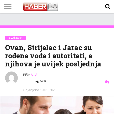
VIJESTI
BIZNIS
SPORT
SHOWBIZ
LIFESTYLE
SCI-
AUTO
ZANIMLJIVOSTI
FOTO
VIDEO
TV
VREMENSKA
STANJE NA
KURSNA
O
MARKETING
IMPRESSUM
KONTAKT
TECH
PROGRAM
PROGNOZA
PUTEVIMA
LISTA
NAMA
SVAŠTARA
Ovan, Strijelac i Jarac su
rođene vođe i autoriteti, a
njihova je uvijek posljednja
Piše
A. V.
57.1K
Objavljeno
10.01. 2023.