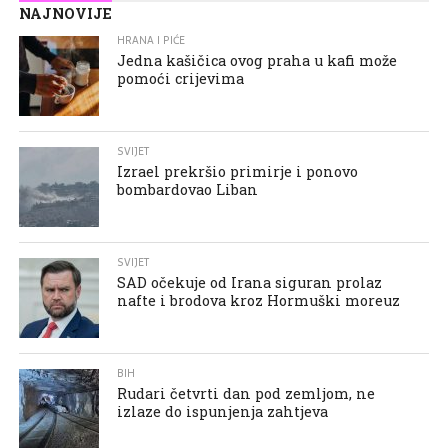
NAJNOVIJE
HRANA I PIĆE
Jedna kašičica ovog praha u kafi može
pomoći crijevima
SVIJET
Izrael prekršio primirje i ponovo
bombardovao Liban
SVIJET
SAD očekuje od Irana siguran prolaz
nafte i brodova kroz Hormuški moreuz
BIH
Rudari četvrti dan pod zemljom, ne
izlaze do ispunjenja zahtjeva