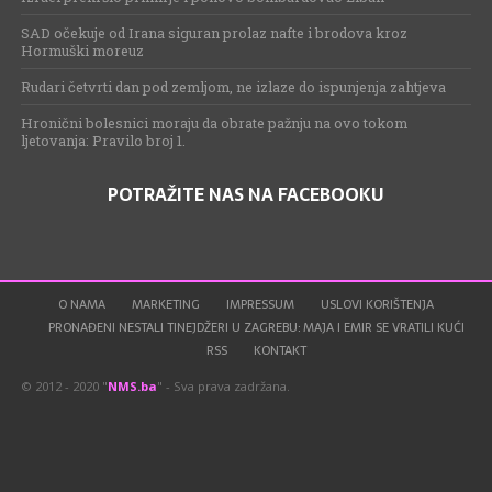
SAD očekuje od Irana siguran prolaz nafte i brodova kroz
Hormuški moreuz
Rudari četvrti dan pod zemljom, ne izlaze do ispunjenja zahtjeva
Hronični bolesnici moraju da obrate pažnju na ovo tokom
ljetovanja: Pravilo broj 1.
POTRAŽITE NAS NA FACEBOOKU
O NAMA
MARKETING
IMPRESSUM
USLOVI KORIŠTENJA
PRONAĐENI NESTALI TINEJDŽERI U ZAGREBU: MAJA I EMIR SE VRATILI KUĆI
RSS
KONTAKT
© 2012 - 2020 "
NMS.ba
" - Sva prava zadržana.