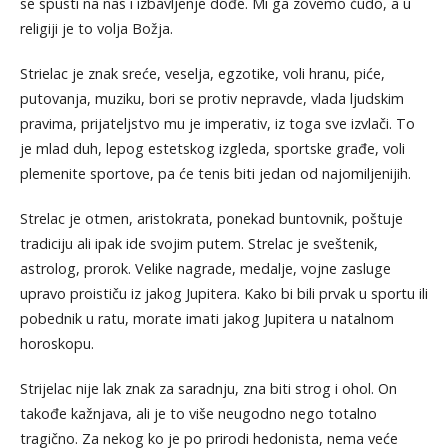
se spusti na nas i izbavljenje dođe. Mi ga zovemo čudo, a u
religiji je to volja Božja.
Strielac je znak sreće, veselja, egzotike, voli hranu, piće,
putovanja, muziku, bori se protiv nepravde, vlada ljudskim
pravima, prijateljstvo mu je imperativ, iz toga sve izvlači. To
je mlad duh, lepog estetskog izgleda, sportske građe, voli
plemenite sportove, pa će tenis biti jedan od najomiljenijih.
Strelac je otmen, aristokrata, ponekad buntovnik, poštuje
tradiciju ali ipak ide svojim putem. Strelac je sveštenik,
astrolog, prorok. Velike nagrade, medalje, vojne zasluge
upravo proističu iz jakog Jupitera. Kako bi bili prvak u sportu ili
pobednik u ratu, morate imati jakog Jupitera u natalnom
horoskopu.
Strijelac nije lak znak za saradnju, zna biti strog i ohol. On
takođe kažnjava, ali je to više neugodno nego totalno
tragično. Za nekog ko je po prirodi hedonista, nema veće