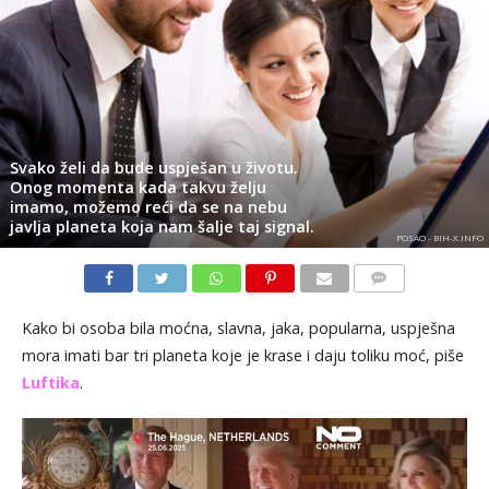
Svako želi da bude uspješan u životu.
Onog momenta kada takvu želju
imamo, možemo reći da se na nebu
javlja planeta koja nam šalje taj signal.
POSAO - BIH-X.INFO
KOMENTARI
Kako bi osoba bila moćna, slavna, jaka, popularna, uspješna
mora imati bar tri planeta koje je krase i daju toliku moć, piše
Luftika
.