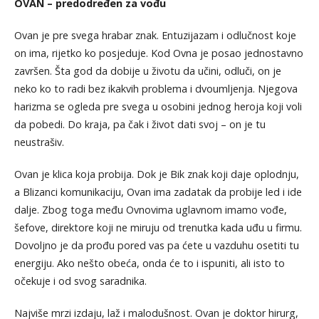
OVAN – predodređen za vođu
Ovan je pre svega hrabar znak. Entuzijazam i odlučnost koje
on ima, rijetko ko posjeduje. Kod Ovna je posao jednostavno
završen. Šta god da dobije u životu da učini, odluči, on je
neko ko to radi bez ikakvih problema i dvoumljenja. Njegova
harizma se ogleda pre svega u osobini jednog heroja koji voli
da pobedi. Do kraja, pa čak i život dati svoj – on je tu
neustrašiv.
Ovan je klica koja probija. Dok je Bik znak koji daje oplodnju,
a Blizanci komunikaciju, Ovan ima zadatak da probije led i ide
dalje. Zbog toga među Ovnovima uglavnom imamo vođe,
šefove, direktore koji ne miruju od trenutka kada uđu u firmu.
Dovoljno je da prođu pored vas pa ćete u vazduhu osetiti tu
energiju. Ako nešto obeća, onda će to i ispuniti, ali isto to
očekuje i od svog saradnika.
Najviše mrzi izdaju, laž i malodušnost. Ovan je doktor hirurg,