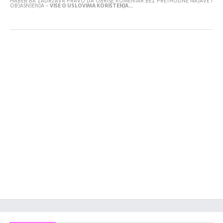
HABER.BA ZADRŽAVA PRAVO DA OBRIŠE KOMENTAR BEZ PRETHODNE NAJAVE I
OBJAŠNJENJA -
VIŠE O USLOVIMA KORIŠTENJA...