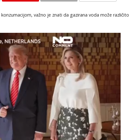
KOMENTARI
 konzumacijom, važno je znati da gazirana voda može različito