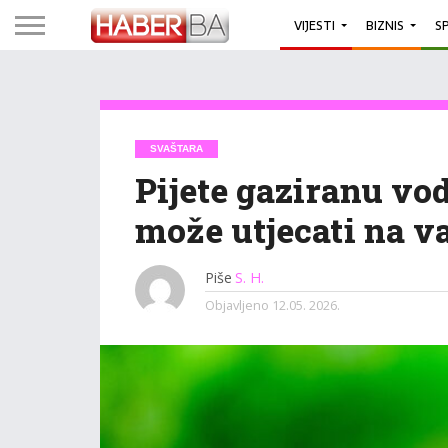
VIJESTI
BIZNIS
S
SVAŠTARA
Pijete gaziranu vo
može utjecati na v
Piše
S. H.
Objavljeno
12.05. 2026.