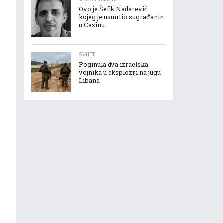
Ovo je Šefik Nadarević
kojeg je usmrtio sugrađanin
u Cazinu
SVIJET
Poginula dva izraelska
vojnika u eksploziji na jugu
Libana