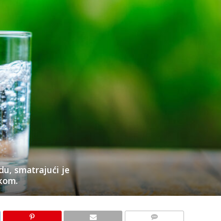
u, smatrajući je
kom.