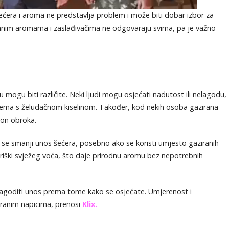
ećera i aroma ne predstavlja problem i može biti dobar izbor za
anim aromama i zaslađivačima ne odgovaraju svima, pa je važno
ogu biti različite. Neki ljudi mogu osjećati nadutost ili nelagodu,
oblema s želudačnom kiselinom. Također, kod nekih osoba gazirana
kon obroka.
se smanji unos šećera, posebno ako se koristi umjesto gaziranih
 kriški svježeg voća, što daje prirodnu aromu bez nepotrebnih
 prilagoditi unos prema tome kako se osjećate. Umjerenost i
aziranim napicima, prenosi
Klix.