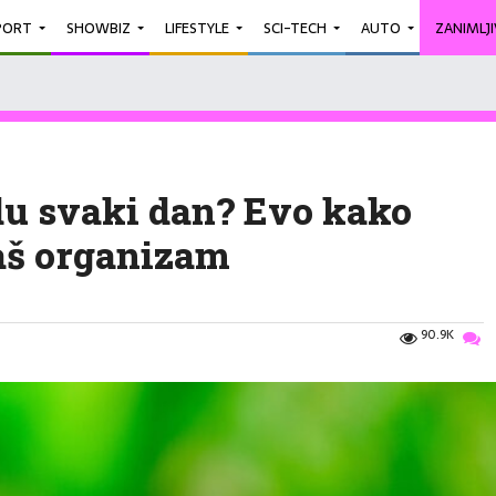
PORT
SHOWBIZ
LIFESTYLE
SCI-TECH
AUTO
ZANIMLJ
du svaki dan? Evo kako
aš organizam
90.9K