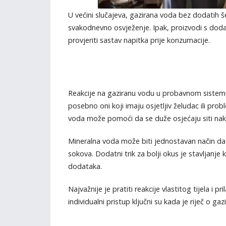
U većini slučajeva, gazirana voda bez dodatih š
svakodnevno osvježenje. Ipak, proizvodi s dod
provjeriti sastav napitka prije konzumacije.
Reakcije na gaziranu vodu u probavnom sistemu m
posebno oni koji imaju osjetljiv želudac ili pr
voda može pomoći da se duže osjećaju siti na
Mineralna voda može biti jednostavan način da 
sokova. Dodatni trik za bolji okus je stavljanje
dodataka.
Najvažnije je pratiti reakcije vlastitog tijela i
individualni pristup ključni su kada je riječ o g