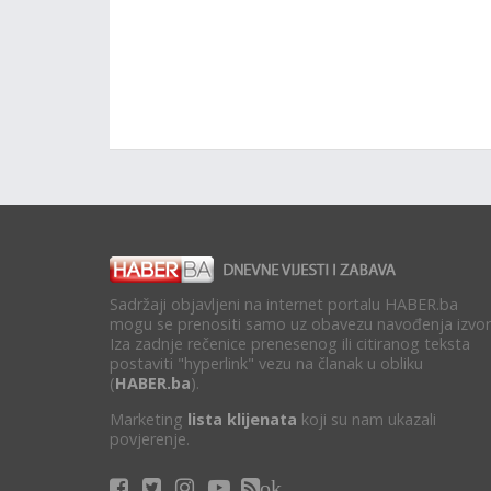
Sadržaji objavljeni na internet portalu HABER.ba
mogu se prenositi samo uz obavezu navođenja izvor
Iza zadnje rečenice prenesenog ili citiranog teksta
postaviti "hyperlink" vezu na članak u obliku
(
HABER.ba
).
Marketing
lista klijenata
koji su nam ukazali
povjerenje.
ok