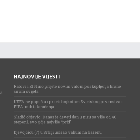
NAJNOVIJE VIJESTI
Ratovi i El Nino prijete novim valom poskupljenja hrane
širom svijeta
a.
UEFA ne popušta i prijeti bojkotom Svjetskog prvenstva i
FIFA-inih takmičenja
Sladić objavio: Danas je deveti dan u nizu sa više od 40
stepeni, evo gdje najviše “prži”
Djevojčicu (7) u Srbiji usisao vakum na bazenu