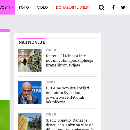
IVOSTI
FOTO
VIDEO
DOHABERITE VIJEST
ARHIVA
NAJNOVIJE
VIJESTI
Ratovi i El Nino prijete
novim valom poskupljenja
hrane širom svijeta
SVIJET
UEFA ne popušta i prijeti
bojkotom Svjetskog
prvenstva i FIFA-inih
takmičenja
VIJESTI
Sladić objavio: Danas je
deveti dan u nizu sa više od
40 stepeni, evo gdje najviše