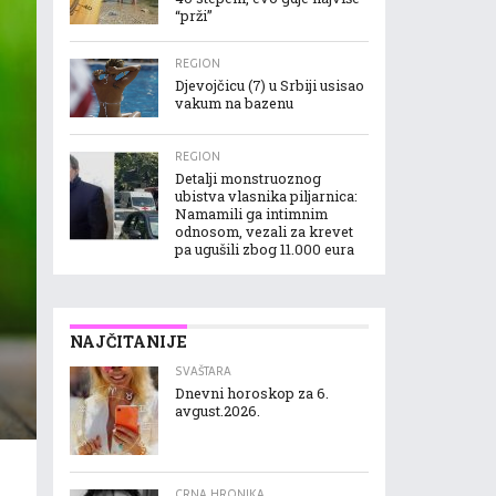
“prži”
REGION
Djevojčicu (7) u Srbiji usisao
vakum na bazenu
REGION
Detalji monstruoznog
ubistva vlasnika piljarnica:
Namamili ga intimnim
odnosom, vezali za krevet
pa ugušili zbog 11.000 eura
NAJČITANIJE
SVAŠTARA
Dnevni horoskop za 6.
avgust.2026.
CRNA HRONIKA