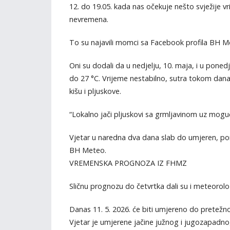
12. do 19.05. kada nas očekuje nešto svježije v
nevremena.
To su najavili momci sa Facebook profila BH M
Oni su dodali da u nedjelju, 10. maja, i u pone
do 27 °C. Vrijeme nestabilno, sutra tokom dan
kišu i pljuskove.
“Lokalno jači pljuskovi sa grmljavinom uz mogu
Vjetar u naredna dva dana slab do umjeren, poneg
BH Meteo.
VREMENSKA PROGNOZA IZ FHMZ
Sličnu prognozu do četvrtka dali su i meteoro
Danas 11. 5. 2026. će biti umjereno do pretežno
Vjetar je umjerene jačine južnog i jugozapadno