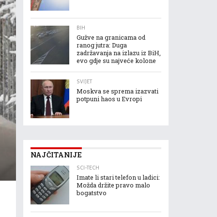
BIH
Gužve na granicama od
ranog jutra: Duga
zadržavanja na izlazu iz BiH,
evo gdje su najveće kolone
SVIJET
Moskva se sprema izazvati
potpuni haos u Evropi
NAJČITANIJE
SCI-TECH
Imate li stari telefon u ladici:
Možda držite pravo malo
bogatstvo