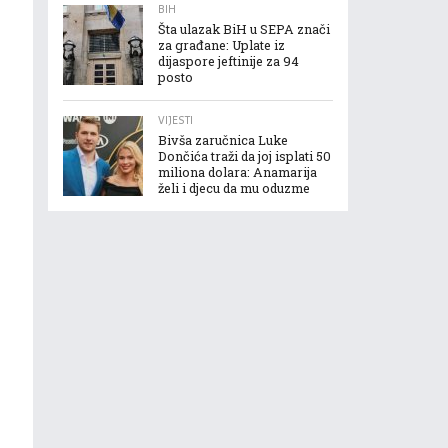
BIH
Šta ulazak BiH u SEPA znači
za građane: Uplate iz
dijaspore jeftinije za 94
posto
VIJESTI
Bivša zaručnica Luke
Dončića traži da joj isplati 50
miliona dolara: Anamarija
želi i djecu da mu oduzme