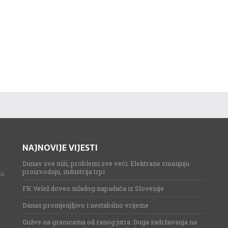
NAJNOVIJE VIJESTI
Dunav sve niži, problemi sve veći: Elektrane smanjuju
proizvodnju, industrija trpi
a.
FK Velež doveo mladog napadača iz Slovenije
Danas promjenjljivo i nestabilno vrijeme
Gužve na granicama od ranog jutra: Duga zadržavanja na