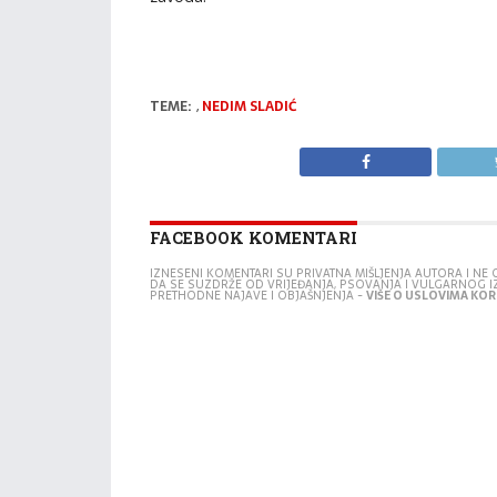
TEME:
,
NEDIM SLADIĆ
FACEBOOK KOMENTARI
IZNESENI KOMENTARI SU PRIVATNA MIŠLJENJA AUTORA I N
DA SE SUZDRŽE OD VRIJEĐANJA, PSOVANJA I VULGARNOG 
PRETHODNE NAJAVE I OBJAŠNJENJA -
VIŠE O USLOVIMA KORI