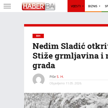
VIJESTI
BIZNIS
S
BIH
Nedim Sladić otkriv
Stiže grmljavina i n
grada
Piše
S. H.
Objavljeno
11.05. 2026.