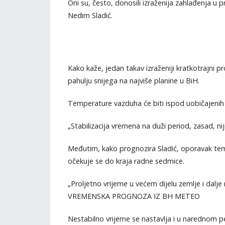
Oni su, često, donosili izraženija zahlađenja u
Nedim Sladić.
Kako kaže, jedan takav izraženiji kratkotrajni 
pahulju snijega na najviše planine u BiH.
Temperature vazduha će biti ispod uobičajenih
„Stabilizacija vremena na duži period, zasad, n
Međutim, kako prognozira Sladić, oporavak tem
očekuje se do kraja radne sedmice.
„Proljetno vrijeme u većem dijelu zemlje i dalje 
VREMENSKA PROGNOZA IZ BH METEO
Nestabilno vrijeme se nastavlja i u narednom pe