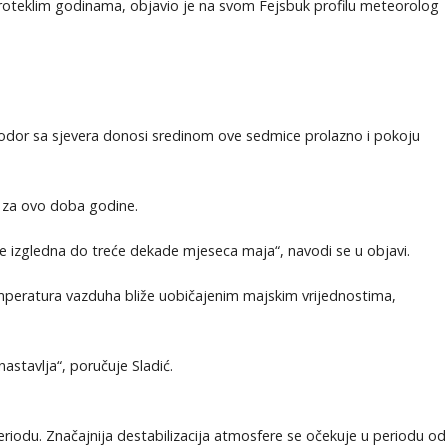
 proteklim godinama, objavio je na svom Fejsbuk profilu meteorolog
prodor sa sjevera donosi sredinom ove sedmice prolazno i pokoju
 za ovo doba godine.
ije izgledna do treće dekade mjeseca maja“, navodi se u objavi.
peratura vazduha bliže uobičajenim majskim vrijednostima,
nastavlja“, poručuje Sladić.
riodu. Značajnija destabilizacija atmosfere se očekuje u periodu od