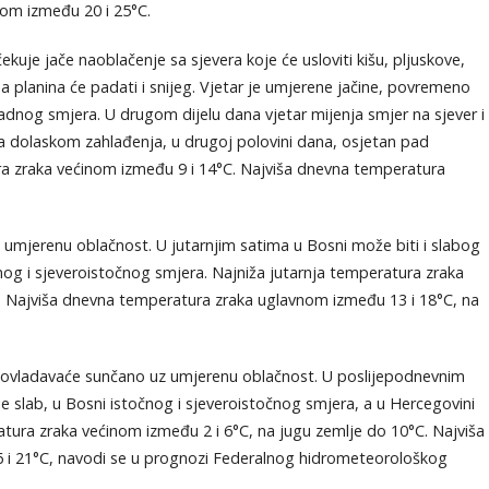
om između 20 i 25°C.
ekuje jače naoblačenje sa sjevera koje će usloviti kišu, pljuskove,
 planina će padati i snijeg. Vjetar je umjerene jačine, povremeno
adnog smjera. U drugom dijelu dana vjetar mijenja smjer na sjever i
Sa dolaskom zahlađenja, u drugoj polovini dana, osjetan pad
ra zraka većinom između 9 i 14°C. Najviša dnevna temperatura
 umjerenu oblačnost. U jutarnjim satima u Bosni može biti i slabog
nog i sjeveroistočnog smjera. Najniža jutarnja temperatura zraka
C. Najviša dnevna temperatura zraka uglavnom između 13 i 18°C, na
preovladavaće sunčano uz umjerenu oblačnost. U poslijepodnevnim
 je slab, u Bosni istočnog i sjeveroistočnog smjera, a u Hercegovini
tura zraka većinom između 2 i 6°C, na jugu zemlje do 10°C. Najviša
i 21°C, navodi se u prognozi Federalnog hidrometeorološkog