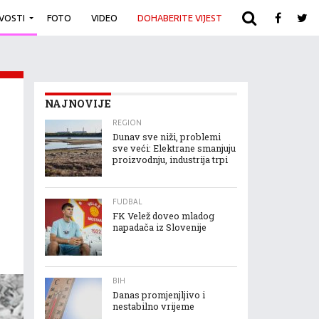
IVOSTI
FOTO
VIDEO
DOHABERITE VIJEST
ARHIVA
NAJNOVIJE
REGION
Dunav sve niži, problemi
sve veći: Elektrane smanjuju
proizvodnju, industrija trpi
FUDBAL
FK Velež doveo mladog
napadača iz Slovenije
BIH
Danas promjenjljivo i
nestabilno vrijeme