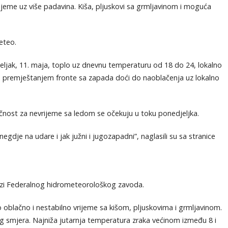
rijeme uz više padavina. Kiša, pljuskovi sa grmljavinom i moguća
eteo.
djeljak, 11. maja, toplo uz dnevnu temperaturu od 18 do 24, lokalno
a premještanjem fronte sa zapada doći do naoblačenja uz lokalno
čnost za nevrijeme sa ledom se očekuju u toku ponedjeljka.
dje na udare i jak južni i jugozapadni”, naglasili su sa stranice
lozi Federalnog hidrometeorološkog zavoda.
 oblačno i nestabilno vrijeme sa kišom, pljuskovima i grmljavinom.
g smjera. Najniža jutarnja temperatura zraka većinom između 8 i