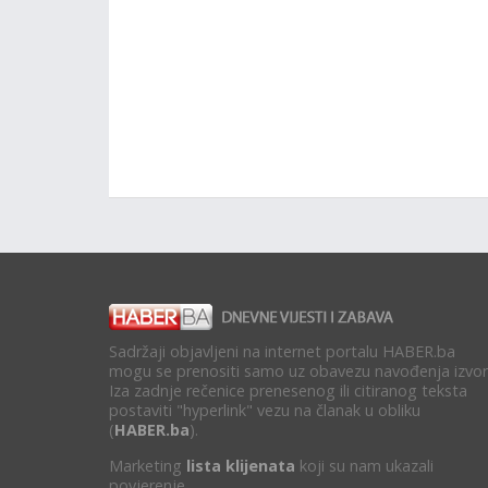
Sadržaji objavljeni na internet portalu HABER.ba
mogu se prenositi samo uz obavezu navođenja izvor
Iza zadnje rečenice prenesenog ili citiranog teksta
postaviti "hyperlink" vezu na članak u obliku
(
HABER.ba
).
Marketing
lista klijenata
koji su nam ukazali
povjerenje.