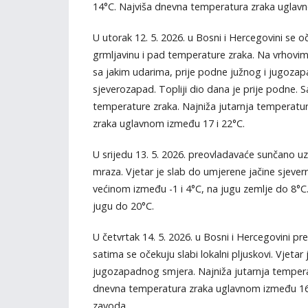
14°C. Najviša dnevna temperatura zraka uglavn
U utorak 12. 5. 2026. u Bosni i Hercegovini se oč
grmljavinu i pad temperature zraka. Na vrhovima
sa jakim udarima, prije podne južnog i jugozap
sjeverozapad. Topliji dio dana je prije podne. 
temperature zraka. Najniža jutarnja temperatu
zraka uglavnom između 17 i 22°C.
U srijedu 13. 5. 2026. preovladavaće sunčano uz
mraza. Vjetar je slab do umjerene jačine sjever
većinom između -1 i 4°C, na jugu zemlje do 8°
jugu do 20°C.
U četvrtak 14. 5. 2026. u Bosni i Hercegovini 
satima se očekuju slabi lokalni pljuskovi. Vjetar
jugozapadnog smjera. Najniža jutarnja tempera
dnevna temperatura zraka uglavnom između 16 
zavoda.