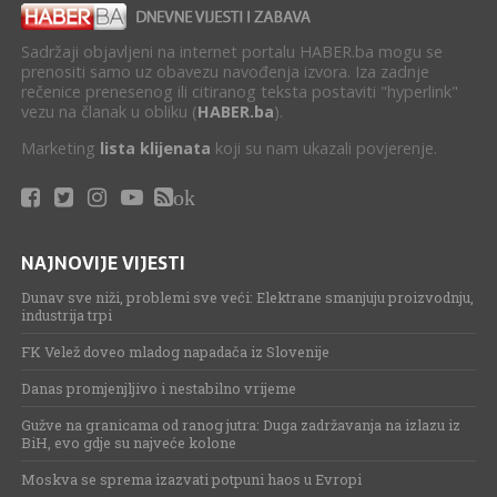
Sadržaji objavljeni na internet portalu HABER.ba mogu se
prenositi samo uz obavezu navođenja izvora. Iza zadnje
rečenice prenesenog ili citiranog teksta postaviti "hyperlink"
vezu na članak u obliku (
HABER.ba
).
Marketing
lista klijenata
koji su nam ukazali povjerenje.
ok
NAJNOVIJE VIJESTI
Dunav sve niži, problemi sve veći: Elektrane smanjuju proizvodnju,
industrija trpi
FK Velež doveo mladog napadača iz Slovenije
Danas promjenjljivo i nestabilno vrijeme
Gužve na granicama od ranog jutra: Duga zadržavanja na izlazu iz
BiH, evo gdje su najveće kolone
Moskva se sprema izazvati potpuni haos u Evropi