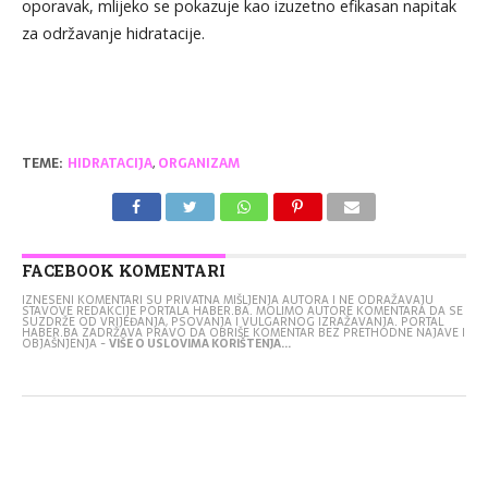
oporavak, mlijeko se pokazuje kao izuzetno efikasan napitak
za održavanje hidratacije.
TEME:
HIDRATACIJA
,
ORGANIZAM
FACEBOOK KOMENTARI
IZNESENI KOMENTARI SU PRIVATNA MIŠLJENJA AUTORA I NE ODRAŽAVAJU
STAVOVE REDAKCIJE PORTALA HABER.BA. MOLIMO AUTORE KOMENTARA DA SE
SUZDRŽE OD VRIJEĐANJA, PSOVANJA I VULGARNOG IZRAŽAVANJA. PORTAL
HABER.BA ZADRŽAVA PRAVO DA OBRIŠE KOMENTAR BEZ PRETHODNE NAJAVE I
OBJAŠNJENJA -
VIŠE O USLOVIMA KORIŠTENJA...