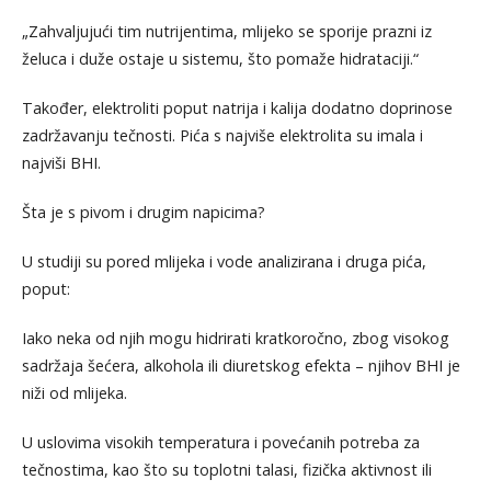
„Zahvaljujući tim nutrijentima, mlijeko se sporije prazni iz
želuca i duže ostaje u sistemu, što pomaže hidrataciji.“
Također, elektroliti poput natrija i kalija dodatno doprinose
zadržavanju tečnosti. Pića s najviše elektrolita su imala i
najviši BHI.
Šta je s pivom i drugim napicima?
U studiji su pored mlijeka i vode analizirana i druga pića,
poput:
Iako neka od njih mogu hidrirati kratkoročno, zbog visokog
sadržaja šećera, alkohola ili diuretskog efekta – njihov BHI je
niži od mlijeka.
U uslovima visokih temperatura i povećanih potreba za
tečnostima, kao što su toplotni talasi, fizička aktivnost ili