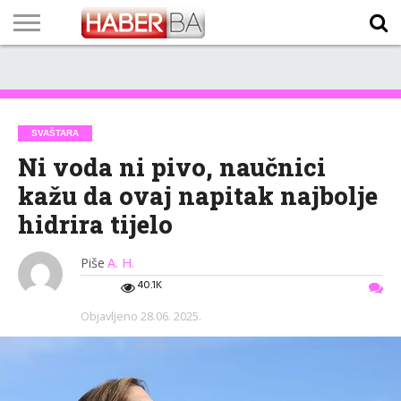
VIJESTI
BIZNIS
SPORT
SHOWBIZ
LIFESTYLE
SCI-
AUTO
ZANIMLJIVOSTI
FOTO
VIDEO
TV
VREMENSKA
STANJE NA
KURSNA
O
MARKETING
IMPRESSUM
KONTAKT
TECH
PROGRAM
PROGNOZA
PUTEVIMA
LISTA
NAMA
SVAŠTARA
Ni voda ni pivo, naučnici
kažu da ovaj napitak najbolje
hidrira tijelo
Piše
A. H.
40.1K
Objavljeno
28.06. 2025.