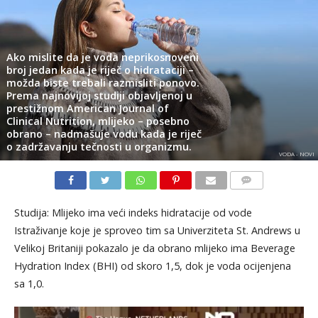
Ako mislite da je voda neprikosnoveni
broj jedan kada je riječ o hidrataciji –
možda biste trebali razmisliti ponovo.
Prema najnovijoj studiji objavljenoj u
prestižnom American Journal of
Clinical Nutrition, mlijeko – posebno
obrano – nadmašuje vodu kada je riječ
o zadržavanju tečnosti u organizmu.
VODA - NOVI
KOMENTARI
Studija: Mlijeko ima veći indeks hidratacije od vode
Istraživanje koje je sproveo tim sa Univerziteta St. Andrews u
Velikoj Britaniji pokazalo je da obrano mlijeko ima Beverage
Hydration Index (BHI) od skoro 1,5, dok je voda ocijenjena
sa 1,0.