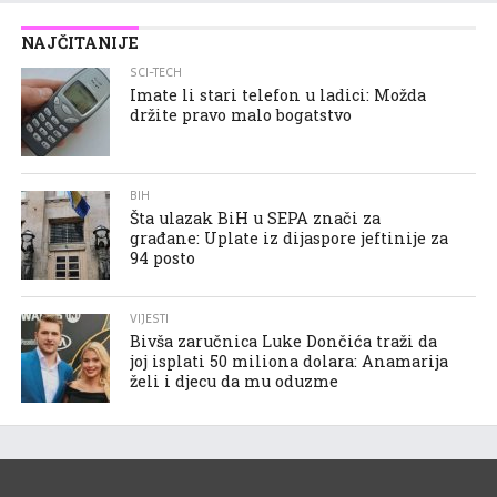
NAJČITANIJE
SCI-TECH
Imate li stari telefon u ladici: Možda
držite pravo malo bogatstvo
BIH
Šta ulazak BiH u SEPA znači za
građane: Uplate iz dijaspore jeftinije za
94 posto
VIJESTI
Bivša zaručnica Luke Dončića traži da
joj isplati 50 miliona dolara: Anamarija
želi i djecu da mu oduzme