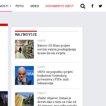
IVOSTI
FOTO
VIDEO
DOHABERITE VIJEST
ARHIVA
NAJNOVIJE
VIJESTI
Ratovi i El Nino prijete
novim valom poskupljenja
hrane širom svijeta
SVIJET
UEFA ne popušta i prijeti
bojkotom Svjetskog
prvenstva i FIFA-inih
takmičenja
VIJESTI
Sladić objavio: Danas je
deveti dan u nizu sa više od
40 stepeni, evo gdje najviše