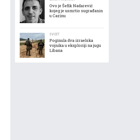
Ovo je Šefik Nadarević
kojeg je usmrtio sugrađanin
u Cazinu
SVIJET
Poginula dva izraelska
vojnika u eksploziji na jugu
Libana