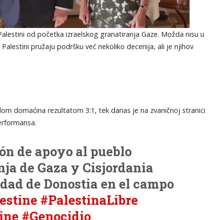
Palestini od početka izraelskog granatiranja Gaze. Možda nisu u
 Palestini pružaju podršku već nekoliko decenija, ali je njihov
edom domaćina rezultatom 3:1, tek danas je na zvaničnoj stranici
erformansa.
ón de apoyo al pueblo
nja de Gaza y Cisjordania
edad de Donostia en el campo
estine
#PalestinaLibre
ine
#Genocidio