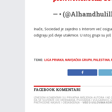
— • (@Alhamdhulil
Inače, Sociedad je zajedno s Interom već osigu
odigraju još dvije utakmice. U istoj grupi su još
TEME:
LIGA PRVAKA
,
NAVIJAČKA GRUPA
,
PALESTINA
,
FACEBOOK KOMENTARI
IZNESENI KOMENTARI SU PRIVATNA MIŠLJENJA AUTORA I N
DA SE SUZDRŽE OD VRIJEĐANJA, PSOVANJA I VULGARNOG 
PRETHODNE NAJAVE I OBJAŠNJENJA -
VIŠE O USLOVIMA KORI