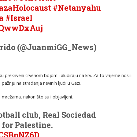
azaHolocaust
#Netanyahu
a
#Israel
pSQwwDxAuj
rrido (@JuanmiGG_News)
 prekriveni crvenom bojom i aludiraju na krv. Za to vrijeme nosili
 pažnju na stradanja nevinih ljudi u Gazi.
m mrežama, nakon što su i objavljeni.
otball club, Real Sociedad
for Palestine.
CeCSBpNZ6D