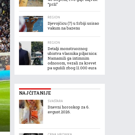
“prži”
REGION
Djevojčicu (7) u Srbiji usisao
vakum na bazenu
REGION
Detalji monstruoznog
ubistva vlasnika piljarnica:
Namamili ga intimnim
odnosom, vezali za krevet
pa ugušili zbog 11.000 eura
NAJČITANIJE
SVAŠTARA
Dnevni horoskop za 6.
avgust.2026.
CRNA HRONIKA