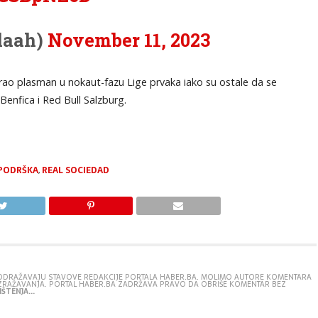
laah)
November 11, 2023
rao plasman u nokaut-fazu Lige prvaka iako su ostale da se
 Benfica i Red Bull Salzburg.
PODRŠKA
,
REAL SOCIEDAD
E ODRAŽAVAJU STAVOVE REDAKCIJE PORTALA HABER.BA. MOLIMO AUTORE KOMENTARA
IZRAŽAVANJA. PORTAL HABER.BA ZADRŽAVA PRAVO DA OBRIŠE KOMENTAR BEZ
ŠTENJA...