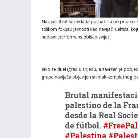
Navijači Real Sociedada poznati su po podršci 
tolikom fokusu javnosti kao navijači Celtica, koji
nedavni performans obišao svijet.
Iako se duel igrao u srijedu, a završen je pobj
grupe navijača objavljen snimak kompletnog p
Brutal manifestaci
palestino de la Fra
desde la Real Soci
de fútbol.
#FreePal
#Palestina
#Palest