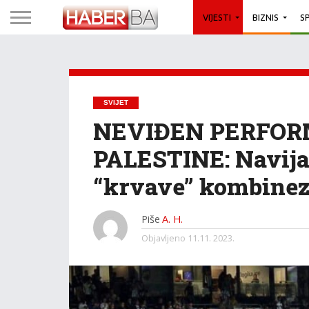
VIJESTI
BIZNIS
S
SVIJET
NEVIĐEN PERFOR
PALESTINE: Navijač
“krvave” kombinez
Piše
A. H.
Objavljeno
11.11. 2023.