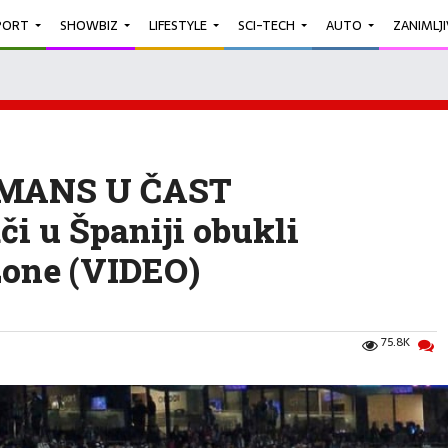
PORT
SHOWBIZ
LIFESTYLE
SCI-TECH
AUTO
ZANIMLJ
MANS U ČAST
i u Španiji obukli
one (VIDEO)
75.8K