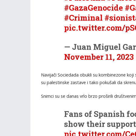
#GazaGenocide
#G
#Criminal
#sionist
pic.twitter.com/
— Juan Miguel Ga
November 11, 2023
Navijači Sociedada obukli su kombinezone koji su
su palestinske zastave i tako pokušali da skrenu
Snimci su se danas vrlo brzo proširili društveni
Fans of Spanish fo
show their support 
pic.twitter.com/