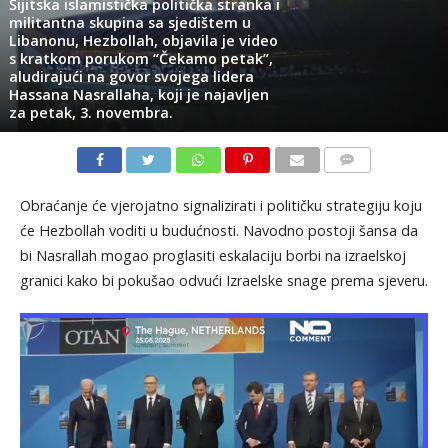
Šijitska islamistička politička stranka i
militantna skupina sa sjedištem u
Libanonu, Hezbollah, objavila je video
s kratkom porukom “Čekamo petak”,
aludirajući na govor svojega lidera
Hassana Nasrallaha, koji je najavljen
za petak, 3. novembra.
KOMENTARI
Obraćanje će vjerojatno signalizirati i političku strategiju koju
će Hezbollah voditi u budućnosti. Navodno postoji šansa da
bi Nasrallah mogao proglasiti eskalaciju borbi na izraelskoj
granici kako bi pokušao odvući Izraelske snage prema sjeveru.