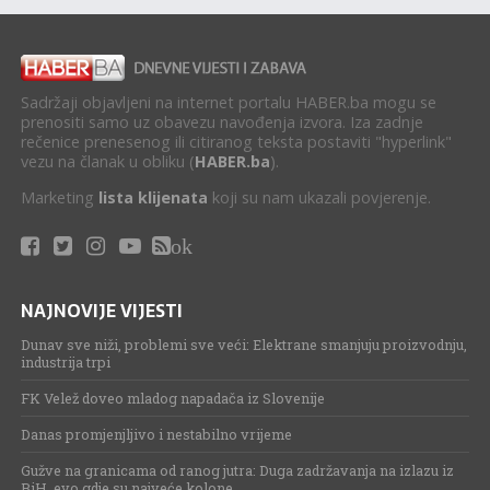
Sadržaji objavljeni na internet portalu HABER.ba mogu se
prenositi samo uz obavezu navođenja izvora. Iza zadnje
rečenice prenesenog ili citiranog teksta postaviti "hyperlink"
vezu na članak u obliku (
HABER.ba
).
Marketing
lista klijenata
koji su nam ukazali povjerenje.
ok
NAJNOVIJE VIJESTI
Dunav sve niži, problemi sve veći: Elektrane smanjuju proizvodnju,
industrija trpi
FK Velež doveo mladog napadača iz Slovenije
Danas promjenjljivo i nestabilno vrijeme
Gužve na granicama od ranog jutra: Duga zadržavanja na izlazu iz
BiH, evo gdje su najveće kolone