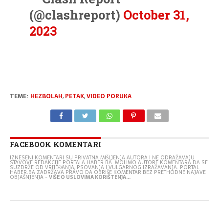
(@clashreport)
October 31,
2023
TEME:
HEZBOLAH
,
PETAK
,
VIDEO PORUKA
FACEBOOK KOMENTARI
IZNESENI KOMENTARI SU PRIVATNA MIŠLJENJA AUTORA I NE ODRAŽAVAJU
STAVOVE REDAKCIJE PORTALA HABER.BA. MOLIMO AUTORE KOMENTARA DA SE
SUZDRŽE OD VRIJEĐANJA, PSOVANJA I VULGARNOG IZRAŽAVANJA. PORTAL
HABER.BA ZADRŽAVA PRAVO DA OBRIŠE KOMENTAR BEZ PRETHODNE NAJAVE I
OBJAŠNJENJA -
VIŠE O USLOVIMA KORIŠTENJA...