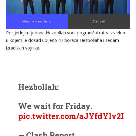
Next video in 1
Cancel
Posljednjih tjedana Hezbollah vodi pogranični rat s Izraelom
u kojem je dosad ubijeno 47 boraca Hezbollaha i sedam
izraelskih vojnika.
Hezbollah:
We wait for Friday.
pic.twitter.com/aJYfdYlv2I
— Clash Report