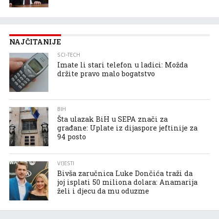
NAJČITANIJE
SCI-TECH
Imate li stari telefon u ladici: Možda
držite pravo malo bogatstvo
BIH
Šta ulazak BiH u SEPA znači za
građane: Uplate iz dijaspore jeftinije za
94 posto
VIJESTI
Bivša zaručnica Luke Dončića traži da
joj isplati 50 miliona dolara: Anamarija
želi i djecu da mu oduzme