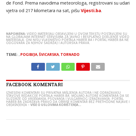
de Fond. Prema navodima meteorologa, registrovani su udari
vjetra od 217 kilometara na sat, pišu
Vijesti.ba
.
NAPOMENA:
VIDEO MATERIJALI OBJAVLJENI U OVOM TEKSTU POSTAVLJENI SU
NA GLOBALNIM INTERNET SERVISIMA ZA JAVNO I BESPLATNO DIJELJENJE VIDEO
MATERIJALA. ONI NISU VLASNIŠTVO PORTALA HABER.BA I PORTAL HABER.BA NE
ODGOVARA ZA NJIHOV SADRŽAJ I AUTORSKA PRAVA.
TEME:
,
POGIBIJA
,
ŠVICARSKA
,
TORNADO
FACEBOOK KOMENTARI
IZNESENI KOMENTARI SU PRIVATNA MIŠLJENJA AUTORA I NE ODRAŽAVAJU
STAVOVE REDAKCIJE PORTALA HABER.BA. MOLIMO AUTORE KOMENTARA DA SE
SUZDRŽE OD VRIJEĐANJA, PSOVANJA I VULGARNOG IZRAŽAVANJA. PORTAL
HABER.BA ZADRŽAVA PRAVO DA OBRIŠE KOMENTAR BEZ PRETHODNE NAJAVE I
OBJAŠNJENJA -
VIŠE O USLOVIMA KORIŠTENJA...