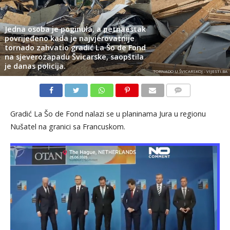
Jedna osoba je poginula, a petnaestak
povrijeđeno kada je najvjerovatnije
tornado zahvatio gradić La Šo de Fond
na sjeverozapadu Švicarske, saopštila
je danas policija.
TORNADO U ŠVICARSKOJ - VIJESTI.BA
KOMENTARI
Gradić La Šo de Fond nalazi se u planinama Jura u regionu
Nušatel na granici sa Francuskom.