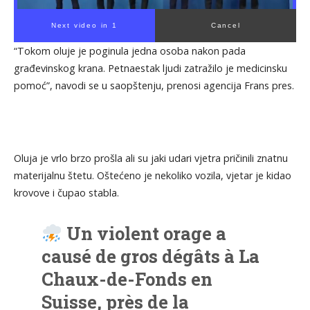
Next video in 1
Cancel
“Tokom oluje je poginula jedna osoba nakon pada
građevinskog krana. Petnaestak ljudi zatražilo je medicinsku
pomoć”, navodi se u saopštenju, prenosi agencija Frans pres.
Oluja je vrlo brzo prošla ali su jaki udari vjetra pričinili znatnu
materijalnu štetu. Oštećeno je nekoliko vozila, vjetar je kidao
krovove i čupao stabla.
Un violent orage a
causé de gros dégâts à La
Chaux-de-Fonds en
Suisse, près de la