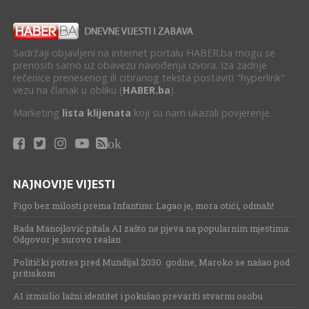
Sadržaji objavljeni na internet portalu HABER.ba mogu se
prenositi samo uz obavezu navođenja izvora. Iza zadnje
rečenice prenesenog ili citiranog teksta postaviti "hyperlink"
vezu na članak u obliku (
HABER.ba
).
Marketing
lista klijenata
koji su nam ukazali povjerenje.
ok
NAJNOVIJE VIJESTI
Figo bez milosti prema Infantinu: Lagao je, mora otići, odmah!
Rada Manojlović pitala AI zašto ne pjeva na popularnim mjestima:
Odgovor je surovo realan
Politički potres pred Mundijal 2030. godine, Maroko se našao pod
pritiskom
AI izmislio lažni identitet i pokušao prevariti stvarnu osobu