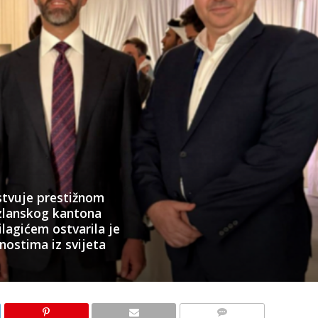
stvuje prestižnom
zlanskog kantona
agićem ostvarila je
čnostima iz svijeta