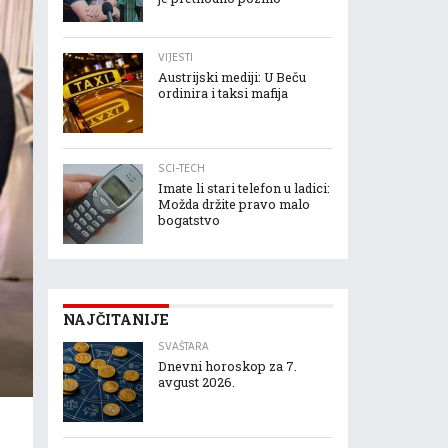
VIJESTI
Austrijski mediji: U Beču
ordinira i taksi mafija
SCI-TECH
Imate li stari telefon u ladici:
Možda držite pravo malo
bogatstvo
NAJČITANIJE
SVAŠTARA
Dnevni horoskop za 7.
avgust 2026.