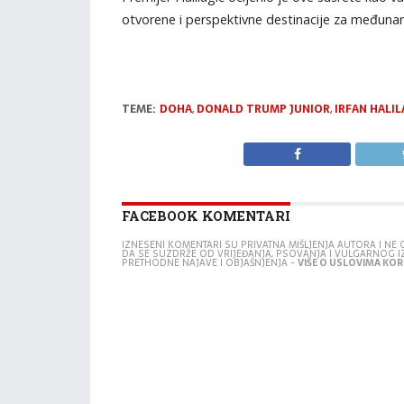
otvorene i perspektivne destinacije za međunaro
TEME:
DOHA
,
DONALD TRUMP JUNIOR
,
IRFAN HALIL
FACEBOOK KOMENTARI
IZNESENI KOMENTARI SU PRIVATNA MIŠLJENJA AUTORA I N
DA SE SUZDRŽE OD VRIJEĐANJA, PSOVANJA I VULGARNOG 
PRETHODNE NAJAVE I OBJAŠNJENJA -
VIŠE O USLOVIMA KORI