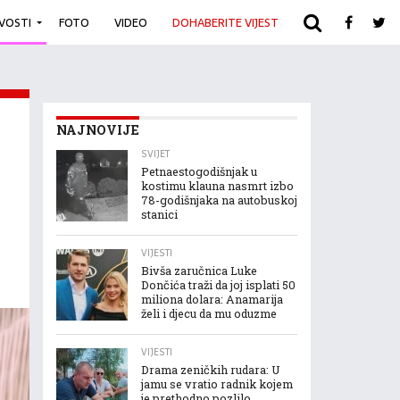
IVOSTI
FOTO
VIDEO
DOHABERITE VIJEST
ARHIVA
NAJNOVIJE
SVIJET
Petnaestogodišnjak u
kostimu klauna nasmrt izbo
78-godišnjaka na autobuskoj
stanici
VIJESTI
Bivša zaručnica Luke
Dončića traži da joj isplati 50
miliona dolara: Anamarija
želi i djecu da mu oduzme
VIJESTI
Drama zeničkih rudara: U
jamu se vratio radnik kojem
je prethodno pozlilo