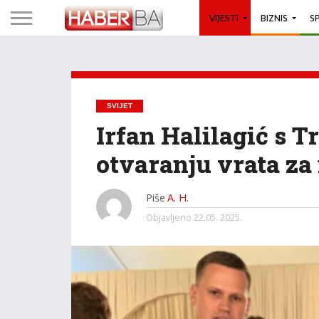
VIJESTI
BIZNIS
S
SVIJET
Irfan Halilagić s
otvaranju vrata za 
Piše
A. H.
Objavljeno
22.05. 2025.