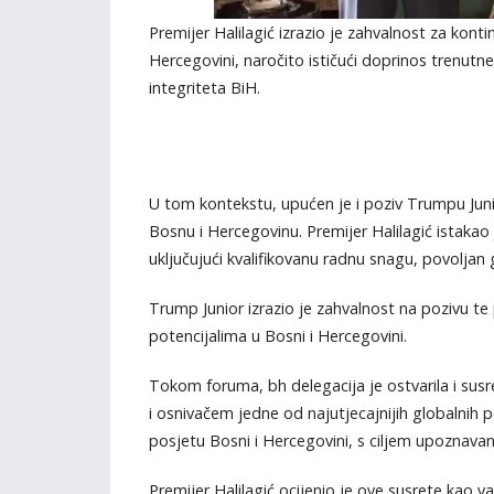
Premijer Halilagić izrazio je zahvalnost za kon
Hercegovini, naročito ističući doprinos trenutne
integriteta BiH.
U tom kontekstu, upućen je i poziv Trumpu Jun
Bosnu i Hercegovinu. Premijer Halilagić istakao
uključujući kvalifikovanu radnu snagu, povoljan 
Trump Junior izrazio je zahvalnost na pozivu te 
potencijalima u Bosni i Hercegovini.
Tokom foruma, bh delegacija je ostvarila i s
i osnivačem jedne od najutjecajnijih globalnih p
posjetu Bosni i Hercegovini, s ciljem upoznavan
Premijer Halilagić ocijenio je ove susrete kao va