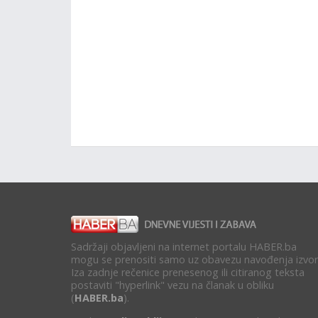
Sadržaji objavljeni na internet portalu HABER.ba
mogu se prenositi samo uz obavezu navođenja izvor
Iza zadnje rečenice prenesenog ili citiranog teksta
postaviti "hyperlink" vezu na članak u obliku
(
HABER.ba
).