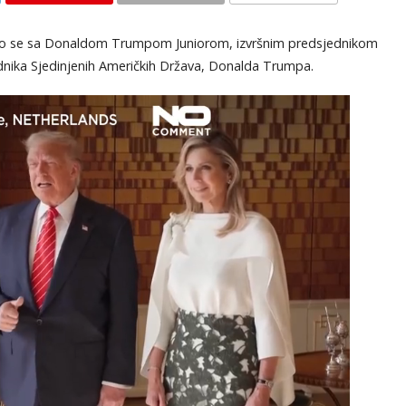
KOMENTARI
reo se sa Donaldom Trumpom Juniorom, izvršnim predsjednikom
dnika Sjedinjenih Američkih Država, Donalda Trumpa.