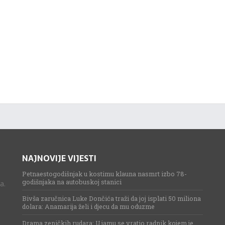
NAJNOVIJE VIJESTI
Petnaestogodišnjak u kostimu klauna nasmrt izbo 78-
godišnjaka na autobuskoj stanici
a.
Bivša zaručnica Luke Dončića traži da joj isplati 50 miliona
dolara: Anamarija želi i djecu da mu oduzme
Drama zeničkih rudara: U jamu se vratio radnik kojem je