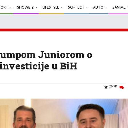
PORT
SHOWBIZ
LIFESTYLE
SCI-TECH
AUTO
ZANIMLJ
 Trumpom Juniorom o
investicije u BiH
26.7K