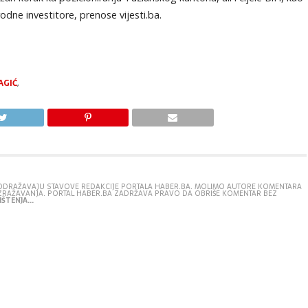
dne investitore, prenose vijesti.ba.
AGIĆ
,
E ODRAŽAVAJU STAVOVE REDAKCIJE PORTALA HABER.BA. MOLIMO AUTORE KOMENTARA
IZRAŽAVANJA. PORTAL HABER.BA ZADRŽAVA PRAVO DA OBRIŠE KOMENTAR BEZ
ŠTENJA...