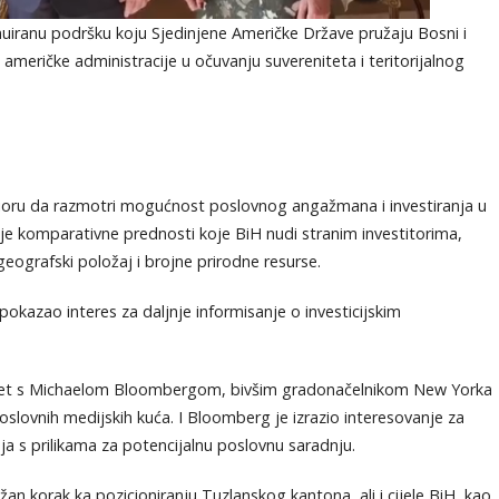
tinuiranu podršku koju Sjedinjene Američke Države pružaju Bosni i
 američke administracije u očuvanju suvereniteta i teritorijalnog
ioru da razmotri mogućnost poslovnog angažmana i investiranja u
 je komparativne prednosti koje BiH nudi stranim investitorima,
geografski položaj i brojne prirodne resurse.
pokazao interes za daljnje informisanje o investicijskim
usret s Michaelom Bloombergom, bivšim gradonačelnikom New Yorka
oslovnih medijskih kuća. I Bloomberg je izrazio interesovanje za
ja s prilikama za potencijalnu poslovnu saradnju.
žan korak ka pozicioniranju Tuzlanskog kantona, ali i cijele BiH, kao