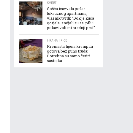
SVIJET
Gošća izazvala požar
luksuznog apartmana,
vlasnik tvrdi: “Dok je kuća
gorjela, smijali su se, pili i
pokazivali mi srednji prst”
HRANA I PIĆE
Kremasta lijena krempita
gotova bez puno truda:
Potrebna su samo četiri
sastojka