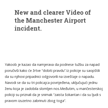
2024
New and clearer Video of
the Manchester Airport
incident.
These are criminals who
Yakoob je kazao da namjerava da podnese tužbu za napad
attacked and broke the
poručivši kako će žrtve “dobiti pravdu”.Iz policije su saopštili
da su njihovi pripadnici odgovorili na izveštaje o napadu.
nose of a British
Navodi se da su tri policajca povrijeđena, uključujući jednu
policewoman. Massive
ženu koja je zadobila slomljen nos.Međutim, u mančesterskoj
Support for Manchester
policiji su priznali da je snimak “zaista šokantan i da su ljudi s
pravom izuzetno zabrinuti zbog toga”.
Police who restored order