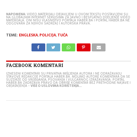
and discipline.
?????????????????????????????
NAPOMENA:
VIDEO MATERIJALI OBJAVLJENI U OVOM TEKSTU POSTAVLJENI SU
NA GLOBALNIM INTERNET SERVISIMA ZA JAVNO I BESPLATNO DIJELJENJE VIDEO
MATERIJALA. ONI NISU VLASNIŠTVO PORTALA HABER.BA I PORTAL HABER.BA NE
pic.twitter.com/dikVX8VmTP
ODGOVARA ZA NJIHOV SADRŽAJ I AUTORSKA PRAVA.
TEME:
ENGLESKA
,
POLICIJA
,
TUČA
— Benonwine
(@benonwine)
July 24,
2024
FACEBOOK KOMENTARI
IZNESENI KOMENTARI SU PRIVATNA MIŠLJENJA AUTORA I NE ODRAŽAVAJU
STAVOVE REDAKCIJE PORTALA HABER.BA. MOLIMO AUTORE KOMENTARA DA SE
SUZDRŽE OD VRIJEĐANJA, PSOVANJA I VULGARNOG IZRAŽAVANJA. PORTAL
HABER.BA ZADRŽAVA PRAVO DA OBRIŠE KOMENTAR BEZ PRETHODNE NAJAVE I
OBJAŠNJENJA -
VIŠE O USLOVIMA KORIŠTENJA...