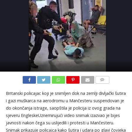
KOMENTARI
Britanski policajac koji je snimljen dok na zemlji divljački šutira
i gazi muškarca na aerodromu u Mančesteru suspendovan je
do okončanja istrage, saopštila je policija iz ovog grada na
sjeveru EngleskeUznemirujući video snimak izazvao je bijes
javnosti nakon čega su uslijedili i protesti u Mančesteru.
Snimak prikazuje policajca kako šutira i udara po glavi čovjeka