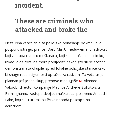
incident.
These are criminals who
attacked and broke the
nose of a British
Nezavisna kancelarija za policijsko ponašanje pokrenula je
policewoman. Massive
potpunu istragu, prenosi Daily Mail.U međuvremenu, advokat
Support for Manchester
koji zastupa dvojicu muškaraca, koji su uhapšeni na snimku,
Police who restored order
rekao je da “pravda mora pobijediti” nakon što su se stotine
demonstranata okupile ispred lokalne policijske stanice kako
and discipline.
bi snage reda i sigurnosti optužile za rasizam. Za večeras je
?????????????????????????????
planiran još jedan skup, prenose mediji,piše
N1
Akhmed
pic.twitter.com/dikVX8VmTP
Yakoob, direktor kompanije Maurice Andrews Solicitors u
Birminghamu, zastupa dvojicu muškaraca, po imenu Amaad i
Fahir, koji su u utorak bili žrtve napada policajca na
— Benonwine
aerodromu.
(@benonwine)
July 24,