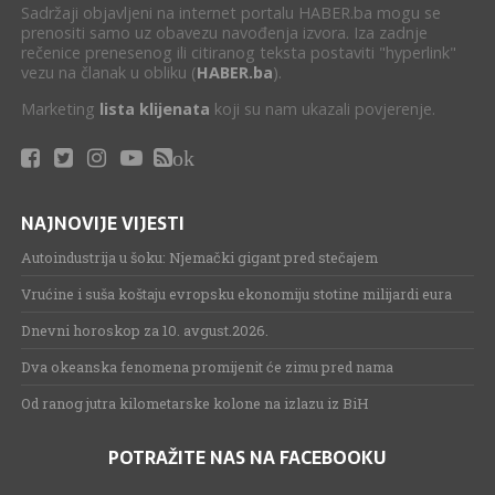
Sadržaji objavljeni na internet portalu HABER.ba mogu se
prenositi samo uz obavezu navođenja izvora. Iza zadnje
rečenice prenesenog ili citiranog teksta postaviti "hyperlink"
vezu na članak u obliku (
HABER.ba
).
Marketing
lista klijenata
koji su nam ukazali povjerenje.
ok
NAJNOVIJE VIJESTI
Autoindustrija u šoku: Njemački gigant pred stečajem
Vrućine i suša koštaju evropsku ekonomiju stotine milijardi eura
Dnevni horoskop za 10. avgust.2026.
Dva okeanska fenomena promijenit će zimu pred nama
Od ranog jutra kilometarske kolone na izlazu iz BiH
POTRAŽITE NAS NA FACEBOOKU