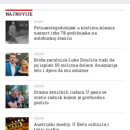
NAJNOVIJE
SVIJET
Petnaestogodišnjak u kostimu klauna
nasmrt izbo 78-godišnjaka na
autobuskoj stanici
VIJESTI
Bivša zaručnica Luke Dončića traži da
joj isplati 50 miliona dolara: Anamarija
želi i djecu da mu oduzme
VIJESTI
Drama zeničkih rudara: U jamu se
vratio radnik kojem je prethodno
pozlilo
VIJESTI
Austrijski mediji: U Beču ordinira i
taksi mafija