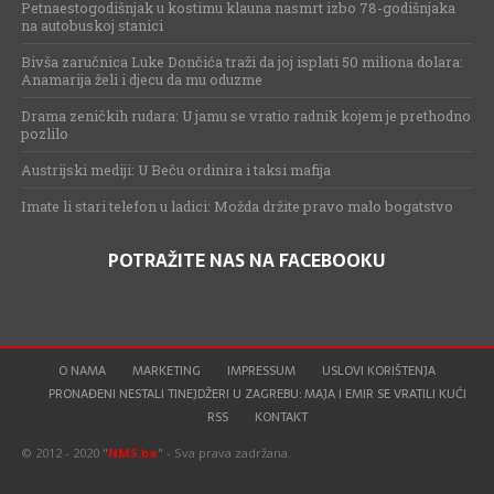
Petnaestogodišnjak u kostimu klauna nasmrt izbo 78-godišnjaka
na autobuskoj stanici
Bivša zaručnica Luke Dončića traži da joj isplati 50 miliona dolara:
Anamarija želi i djecu da mu oduzme
Drama zeničkih rudara: U jamu se vratio radnik kojem je prethodno
pozlilo
Austrijski mediji: U Beču ordinira i taksi mafija
Imate li stari telefon u ladici: Možda držite pravo malo bogatstvo
POTRAŽITE NAS NA FACEBOOKU
O NAMA
MARKETING
IMPRESSUM
USLOVI KORIŠTENJA
PRONAĐENI NESTALI TINEJDŽERI U ZAGREBU: MAJA I EMIR SE VRATILI KUĆI
RSS
KONTAKT
© 2012 - 2020 "
NMS.ba
" - Sva prava zadržana.