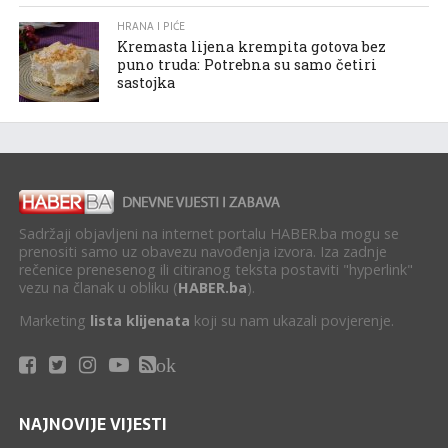
HRANA I PIĆE
Kremasta lijena krempita gotova bez
puno truda: Potrebna su samo četiri
sastojka
Sadržaji objavljeni na internet portalu HABER.ba mogu se
prenositi samo uz obavezu navođenja izvora. Iza zadnje
rečenice prenesenog ili citiranog teksta postaviti "hyperlink"
vezu na članak u obliku (
HABER.ba
).
Marketing
lista klijenata
koji su nam ukazali povjerenje.
ok
NAJNOVIJE VIJESTI