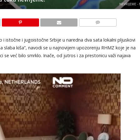
NEVRIJEME -
KOMENTARI
i istočne i jugoistočne Srbije u naredna dva sata lokalni plјuskovi
 slaba kiša”, navodi se u najnovijem upozorenju RHMZ koje je na
ci se već bilo smrklo. Inače, od jutros i za prestonicu važi najava