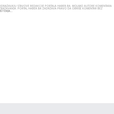
E ODRAŽAVAJU STAVOVE REDAKCIJE PORTALA HABER.BA. MOLIMO AUTORE KOMENTARA
IZRAŽAVANJA. PORTAL HABER.BA ZADRŽAVA PRAVO DA OBRIŠE KOMENTAR BEZ
ŠTENJA...