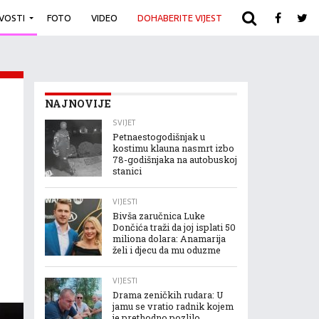
IVOSTI
FOTO
VIDEO
DOHABERITE VIJEST
ARHIVA
NAJNOVIJE
SVIJET
Petnaestogodišnjak u
kostimu klauna nasmrt izbo
78-godišnjaka na autobuskoj
stanici
VIJESTI
Bivša zaručnica Luke
Dončića traži da joj isplati 50
miliona dolara: Anamarija
želi i djecu da mu oduzme
VIJESTI
Drama zeničkih rudara: U
jamu se vratio radnik kojem
je prethodno pozlilo