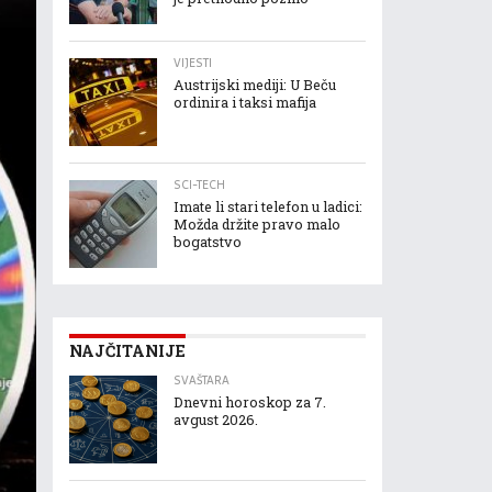
VIJESTI
Austrijski mediji: U Beču
ordinira i taksi mafija
SCI-TECH
Imate li stari telefon u ladici:
Možda držite pravo malo
bogatstvo
NAJČITANIJE
SVAŠTARA
Dnevni horoskop za 7.
avgust 2026.