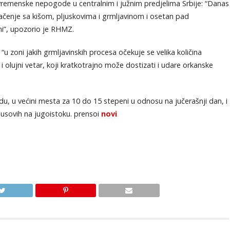
emenske nepogode u centralnim i južnim predjelima Srbije: “Danas
lačenje sa kišom, plјuskovima i grmlјavinom i osetan pad
ni”, upozorio je RHMZ.
u zoni jakih grmlјavinskih procesa očekuje se velika količina
 olujni vetar, koji kratkotrajno može dostizati i udare orkanske
u, u većini mesta za 10 do 15 stepeni u odnosu na jučerašnji dan, i
jusovih na jugoistoku. prensoi
novi