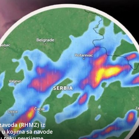
zavoda (RHMZ) iz
e u kojima sa navode
e u toku nevrijeme.