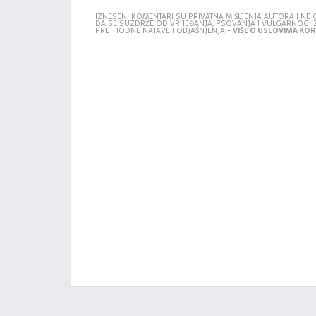
IZNESENI KOMENTARI SU PRIVATNA MIŠLJENJA AUTORA I N
DA SE SUZDRŽE OD VRIJEĐANJA, PSOVANJA I VULGARNOG 
PRETHODNE NAJAVE I OBJAŠNJENJA -
VIŠE O USLOVIMA KORI