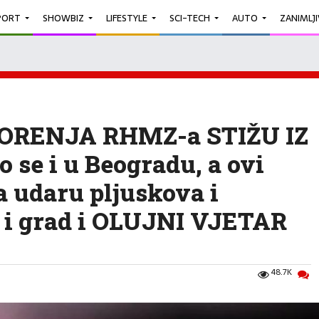
PORT
SHOWBIZ
LIFESTYLE
SCI-TECH
AUTO
ZANIMLJ
RENJA RHMZ-a STIŽU IZ
se i u Beogradu, a ovi
na udaru pljuskova i
 i grad i OLUJNI VJETAR
48.7K