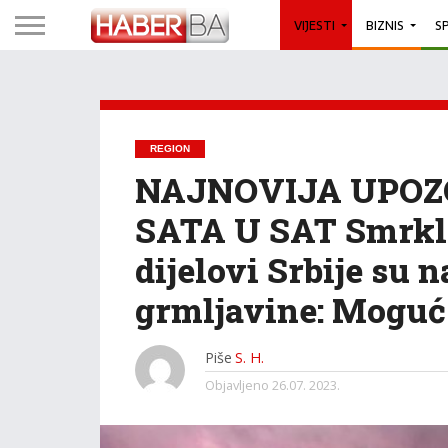
VIJESTI
BIZNIS
S
REGION
NAJNOVIJA UPOZO
SATA U SAT Smrklo 
dijelovi Srbije su 
grmljavine: Moguć
Piše
S. H.
Objavljeno
26.07. 2023.