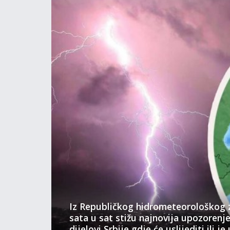
Iz Republičkog hidrometeorološkog 
sata u sat stižu najnovija upozorenj
dijelovi Srbije gdje će uslijediti ili j