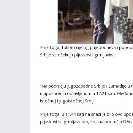
Prije toga, tokom cijelog prijepodneva i popo
Srbije se očekuju pljuskovi i grmljavina.
“Na području jugozapadne Srbije i Šumadije u n
u upozorenju objavljenom u 12.21 sati. Međutim,
istočnoj i jugoistočnoj Srbiji.
Prije toga, u 11.44 sati na snazi je bilo ovo u
plјuskovi sa grmlјavinom, koji na području Užica i