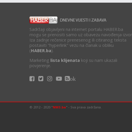
Sadržaji objavljeni na internet portalu HABER.ba
mogu se prenositi samo uz obavezu navođenja izvor
Iza zadnje rečenice prenesenog ili citiranog teksta
postaviti "hyperlink" vezu na članak u obliku
(
HABER.ba
).
Marketing
lista klijenata
koji su nam ukazali
povjerenje.
ok
© 2012 - 2020 "
NMS.ba
" - Sva prava zadržana.