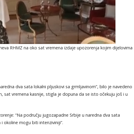
dneva RHMZ na oko sat vremena izdaje upozorenja kojim dijelovima
aredna dva sata lokalni plјuskovi sa grmlјavinom”, bilo je navedeno
 sat vremena kasnije, stigla je dopuna da se isto očekuju još i u
pozorenje: “Na području jugozapadne Srbije u naredna dva sata
 okoline mogu biti intenziviniji”.