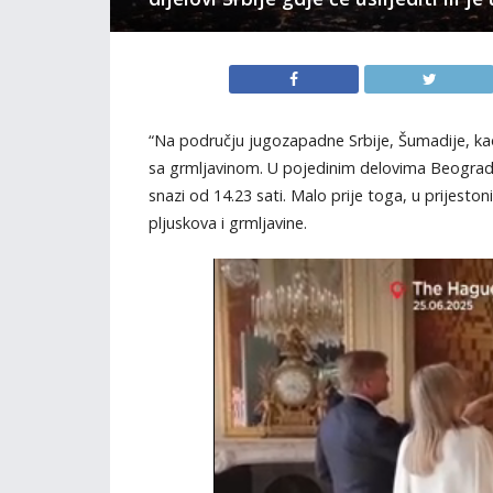
“Na području jugozapadne Srbije, Šumadije, kao 
sa grmlјavinom. U pojedinim delovima Beograda
snazi od 14.23 sati. Malo prije toga, u prijestoni
pljuskova i grmljavine.