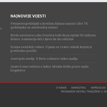
NAJNOVIJE VIJESTI
Petnaestogodišnjak u kostimu klauna nasmrt izbo 78-
godišnjaka na autobuskoj stanici
a.
Bivša zaručnica Luke Dončića traži da joj isplati 50 miliona
dolara: Anamarija želi i djecu da mu oduzme
Drama zeničkih rudara: U jamu se vratio radnik kojem je
prethodno pozlilo
Austrijski mediji: U Beču ordinira i taksi mafija
Imate li stari telefon u ladici: Možda držite pravo malo
bogatstvo
O NAMA
MARKETING
IMPRESSUM
PRONAĐENI NESTALI TINEJDŽERI U ZAG