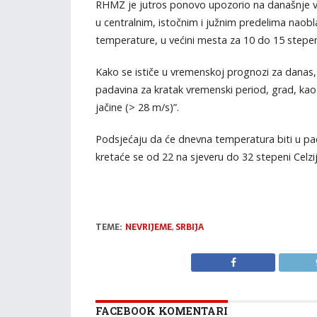
RHMZ je jutros ponovo upozorio na današnje vr
u centralnim, istočnim i južnim predelima naob
temperature, u većini mesta za 10 do 15 stepe
Kako se ističe u vremenskoj prognozi za danas, “
padavina za kratak vremenski period, grad, kao i
jačine (> 28 m/s)”.
Podsjećaju da će dnevna temperatura biti u pad
kretaće se od 22 na sjeveru do 32 stepeni Celzi
TEME:
NEVRIJEME
,
SRBIJA
FACEBOOK KOMENTARI