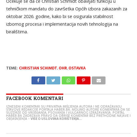
Očekuje se da će Christian Schmidt obavljati funkciju u
tehničkom mandatu do završetka Općih izbora zakazanih za
oktobar 2026. godine, kako bi se osigurala stabilnost
izbornog procesa i implementacija novih tehnologija na
biralištima.
TEME:
CHRISTIAN SCHIMDT
,
OHR
,
OSTAVKA
FACEBOOK KOMENTARI
IZNESENI KOMENTARI SU PRIVATNA MIŠLJENJA AUTORA I NE ODRAŽAVAJU
STAVOVE REDAKCIJE PORTALA HABER.BA. MOLIMO AUTORE KOMENTARA DA SE
SUZDRŽE OD VRIJEĐANJA, PSOVANJA I VULGARNOG IZRAŽAVANJA. PORTAL
HABER.BA ZADRŽAVA PRAVO DA OBRIŠE KOMENTAR BEZ PRETHODNE NAJAVE I
OBJAŠNJENJA -
VIŠE O USLOVIMA KORIŠTENJA...