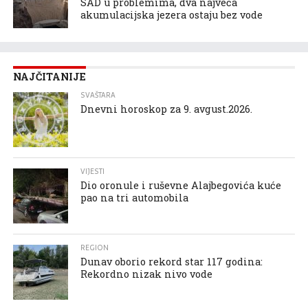
SAD u problemima, dva najveća
akumulacijska jezera ostaju bez vode
NAJČITANIJE
SVAŠTARA
Dnevni horoskop za 9. avgust.2026.
VIJESTI
Dio oronule i ruševne Alajbegovića kuće
pao na tri automobila
REGION
Dunav oborio rekord star 117 godina:
Rekordno nizak nivo vode