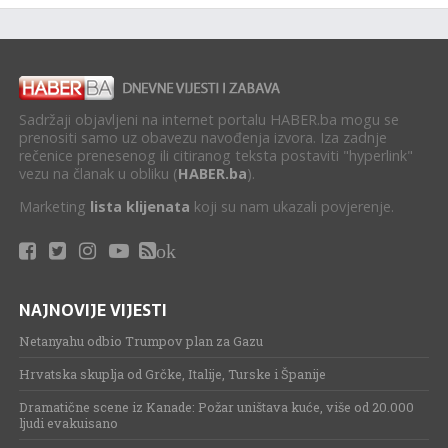
Sadržaji objavljeni na internet portalu HABER.ba mogu se
prenositi samo uz obavezu navođenja izvora. Iza zadnje
rečenice prenesenog ili citiranog teksta postaviti "hyperlink"
vezu na članak u obliku (
HABER.ba
).
Marketing
lista klijenata
koji su nam ukazali povjerenje.
ok
NAJNOVIJE VIJESTI
Netanyahu odbio Trumpov plan za Gazu
Hrvatska skuplja od Grčke, Italije, Turske i Španije
Dramatične scene iz Kanade: Požar uništava kuće, više od 20.000
ljudi evakuisano