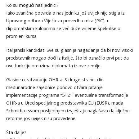
Ko su mogući nasljednici?
Iako zvanična potvrda o nasljedniku još uvijek nije stigla iz
Upravnog odbora Vijeća za provedbu mira (PIC), u
diplomatskim kuloarima se već duže vrijeme špekuliše o
promjeni kursa.
Italijanski kandidat: Sve su glasnija nagađanja da bi novi visoki
predstavnik mogao doći iz Italije, što bi označilo prvi put da
ovu funkciju preuzima diplomata iz ove zemlje.
Glasine o zatvaranju OHR-a: S druge strane, dio
međunarodne zajednice ponovo otvara pitanje
implementacije programa “5+2” i eventualne transformacije
OHR-a u Ured specijalnog predstavnika EU (EUSR), mada
Schmidt u svom posljednjem izvještaju naglašava da ključne
reforme još uvijek nisu provedene.
Šta dalje?