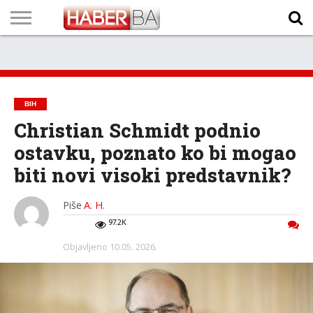
VIJESTI
BIZNIS
SPORT
SHOWBIZ
LIFESTYLE
SCI-
AUTO
ZANIMLJIVOSTI
FOTO
VIDEO
TV
VREMENSKA
STANJE NA
KURSNA
O
MARKETING
IMPRESSUM
KONTAKT
TECH
PROGRAM
PROGNOZA
PUTEVIMA
LISTA
NAMA
BIH
Christian Schmidt podnio
ostavku, poznato ko bi mogao
biti novi visoki predstavnik?
Piše
A. H.
97.2K
Objavljeno
10.05. 2026.