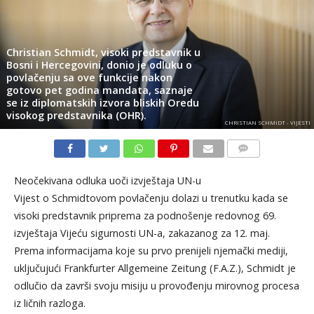
Christian Schmidt, visoki predstavnik u
Bosni i Hercegovini, donio je odluku o
povlačenju sa ove funkcije nakon
gotovo pet godina mandata, saznaje
se iz diplomatskih izvora bliskih Oredu
visokog predstavnika (OHR).
CHRISTIAN SCHMIDT - VIJESTI
KOMENTARI
Neočekivana odluka uoči izvještaja UN-u
Vijest o Schmidtovom povlačenju dolazi u trenutku kada se
visoki predstavnik priprema za podnošenje redovnog 69.
izvještaja Vijeću sigurnosti UN-a, zakazanog za 12. maj.
Prema informacijama koje su prvo prenijeli njemački mediji,
uključujući Frankfurter Allgemeine Zeitung (F.A.Z.), Schmidt je
odlučio da završi svoju misiju u provođenju mirovnog procesa
iz ličnih razloga.