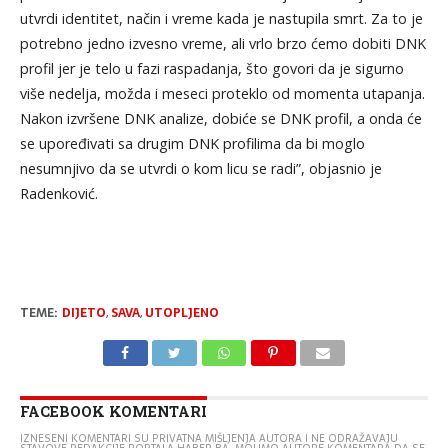
utvrdi identitet, način i vreme kada je nastupila smrt. Za to je
potrebno jedno izvesno vreme, ali vrlo brzo ćemo dobiti DNK
profil jer je telo u fazi raspadanja, što govori da je sigurno
više nedelja, možda i meseci proteklo od momenta utapanja.
Nakon izvršene DNK analize, dobiće se DNK profil, a onda će
se upoređivati sa drugim DNK profilima da bi moglo
nesumnjivo da se utvrdi o kom licu se radi”, objasnio je
Radenković.
TEME:
DIJETO
,
SAVA
,
UTOPLJENO
FACEBOOK KOMENTARI
IZNESENI KOMENTARI SU PRIVATNA MIŠLJENJA AUTORA I NE ODRAŽAVAJU