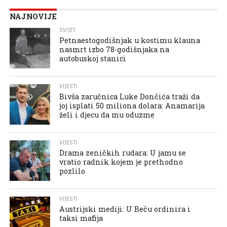
NAJNOVIJE
SVIJET
Petnaestogodišnjak u kostimu klauna
nasmrt izbo 78-godišnjaka na
autobuskoj stanici
VIJESTI
Bivša zaručnica Luke Dončića traži da
joj isplati 50 miliona dolara: Anamarija
želi i djecu da mu oduzme
VIJESTI
Drama zeničkih rudara: U jamu se
vratio radnik kojem je prethodno
pozlilo
VIJESTI
Austrijski mediji: U Beču ordinira i
taksi mafija