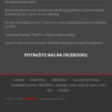
na autobuskoj stanici
Bivša zaručnica Luke Dončića traži da joj isplati 50 miliona dolara:
Anamarija želi i djecu da mu oduzme
Drama zeničkih rudara: U jamu se vratio radnik kojem je prethodno
pozlilo
Austrijski mediji: U Beču ordinira i taksi mafija
Imate li stari telefon u ladici: Možda držite pravo malo bogatstvo
POTRAŽITE NAS NA FACEBOOKU
O NAMA
MARKETING
IMPRESSUM
USLOVI KORIŠTENJA
PRONAĐENI NESTALI TINEJDŽERI U ZAGREBU: MAJA I EMIR SE VRATILI KUĆI
RSS
KONTAKT
© 2012 - 2020 "
NMS.ba
" - Sva prava zadržana.