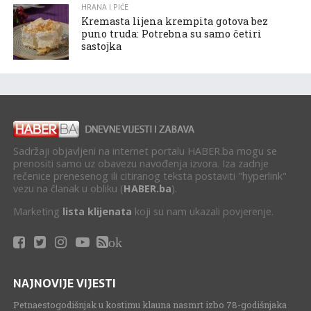
HRANA I PIĆE
Kremasta lijena krempita gotova bez
puno truda: Potrebna su samo četiri
sastojka
Sadržaji objavljeni na internet portalu HABER.ba mogu se
prenositi samo uz obavezu navođenja izvora. Iza zadnje
rečenice prenesenog ili citiranog teksta postaviti "hyperlink"
vezu na članak u obliku (
HABER.ba
).
Marketing
lista klijenata
koji su nam ukazali povjerenje.
ok
NAJNOVIJE VIJESTI
Petnaestogodišnjak u kostimu klauna nasmrt izbo 78-godišnjaka