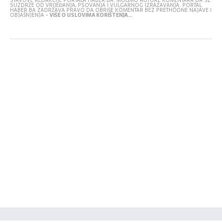
STAVOVE REDAKCIJE PORTALA HABER.BA. MOLIMO AUTORE KOMENTARA DA SE
SUZDRŽE OD VRIJEĐANJA, PSOVANJA I VULGARNOG IZRAŽAVANJA. PORTAL
HABER.BA ZADRŽAVA PRAVO DA OBRIŠE KOMENTAR BEZ PRETHODNE NAJAVE I
OBJAŠNJENJA -
VIŠE O USLOVIMA KORIŠTENJA...