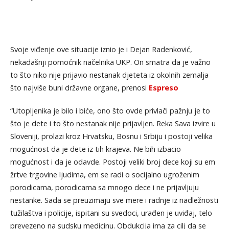
Svoje viđenje ove situacije iznio je i Dejan Radenković,
nekadašnji pomoćnik načelnika UKP. On smatra da je važno
to što niko nije prijavio nestanak djeteta iz okolnih zemalja
što najviše buni državne organe, prenosi
Espreso
“Utopljenika je bilo i biće, ono što ovde privlači pažnju je to
što je dete i to što nestanak nije prijavljen. Reka Sava izvire u
Sloveniji, prolazi kroz Hrvatsku, Bosnu i Srbiju i postoji velika
mogućnost da je dete iz tih krajeva. Ne bih izbacio
mogućnost i da je odavde. Postoji veliki broj dece koji su em
žrtve trgovine ljudima, em se radi o socijalno ugroženim
porodicama, porodicama sa mnogo dece i ne prijavljuju
nestanke. Sada se preuzimaju sve mere i radnje iz nadležnosti
tužilaštva i policije, ispitani su svedoci, urađen je uviđaj, telo
prevezeno na sudsku medicinu. Obdukcija ima za cilj da se