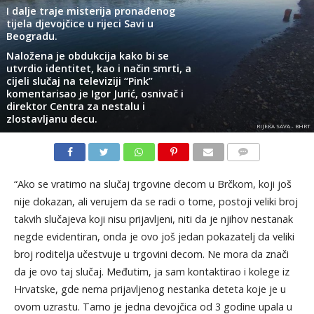
I dalje traje misterija pronađenog
tijela djevojčice u rijeci Savi u
Beogradu.
Naložena je obdukcija kako bi se
utvrdio identitet, kao i način smrti, a
cijeli slučaj na televiziji “Pink”
komentarisao je Igor Jurić, osnivač i
direktor Centra za nestalu i
zlostavljanu decu.
RIJEKA SAVA - BHRT
KOMENTARI
“Ako se vratimo na slučaj trgovine decom u Brčkom, koji još
nije dokazan, ali verujem da se radi o tome, postoji veliki broj
takvih slučajeva koji nisu prijavljeni, niti da je njihov nestanak
negde evidentiran, onda je ovo još jedan pokazatelj da veliki
broj roditelja učestvuje u trgovini decom. Ne mora da znači
da je ovo taj slučaj. Međutim, ja sam kontaktirao i kolege iz
Hrvatske, gde nema prijavljenog nestanka deteta koje je u
ovom uzrastu. Tamo je jedna devojčica od 3 godine upala u