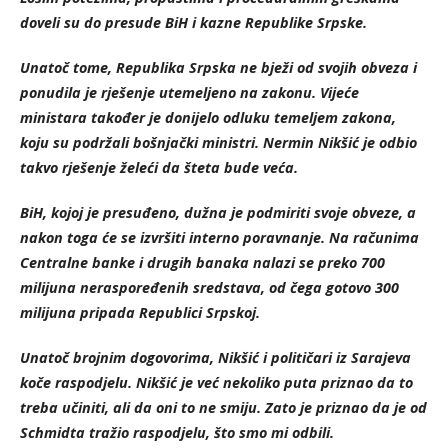
doveli su do presude BiH i kazne Republike Srpske.
Unatoč tome, Republika Srpska ne bježi od svojih obveza i
ponudila je rješenje utemeljeno na zakonu. Vijeće
ministara također je donijelo odluku temeljem zakona,
koju su podržali bošnjački ministri. Nermin Nikšić je odbio
takvo rješenje želeći da šteta bude veća.
BiH, kojoj je presuđeno, dužna je podmiriti svoje obveze, a
nakon toga će se izvršiti interno poravnanje. Na računima
Centralne banke i drugih banaka nalazi se preko 700
milijuna neraspoređenih sredstava, od čega gotovo 300
milijuna pripada Republici Srpskoj.
Unatoč brojnim dogovorima, Nikšić i političari iz Sarajeva
koče raspodjelu. Nikšić je već nekoliko puta priznao da to
treba učiniti, ali da oni to ne smiju. Zato je priznao da je od
Schmidta tražio raspodjelu, što smo mi odbili.