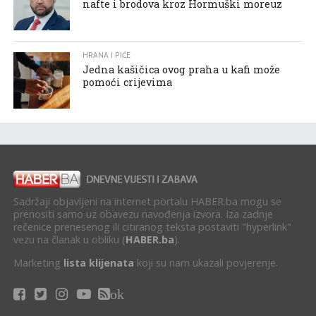
nafte i brodova kroz Hormuški moreuz
HRANA I PIĆE
Jedna kašičica ovog praha u kafi može
pomoći crijevima
Sadržaji objavljeni na internet portalu HABER.ba mogu se
prenositi samo uz obavezu navođenja izvora. Iza zadnje
rečenice prenesenog ili citiranog teksta postaviti "hyperlink"
vezu na članak u obliku (
HABER.ba
).
Marketing
lista klijenata
koji su nam ukazali povjerenje.
ok