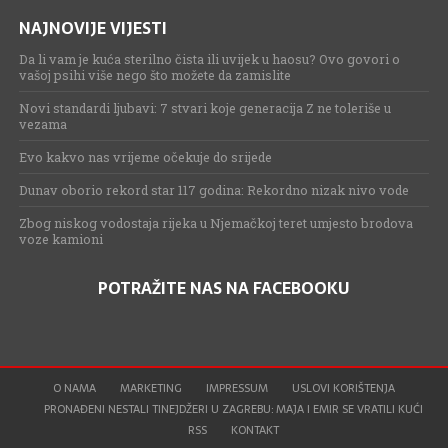
NAJNOVIJE VIJESTI
Da li vam je kuća sterilno čista ili uvijek u haosu? Ovo govori o
vašoj psihi više nego što možete da zamislite
Novi standardi ljubavi: 7 stvari koje generacija Z ne toleriše u
vezama
Evo kakvo nas vrijeme očekuje do srijede
Dunav oborio rekord star 117 godina: Rekordno nizak nivo vode
Zbog niskog vodostaja rijeka u Njemačkoj teret umjesto brodova
voze kamioni
POTRAŽITE NAS NA FACEBOOKU
O NAMA
MARKETING
IMPRESSUM
USLOVI KORIŠTENJA
PRONAĐENI NESTALI TINEJDŽERI U ZAGREBU: MAJA I EMIR SE VRATILI KUĆI
RSS
KONTAKT