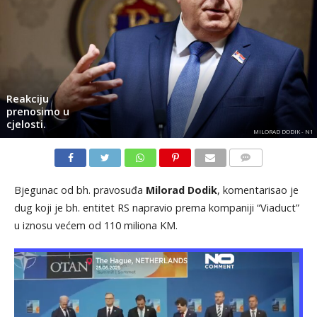
Reakciju
prenosimo u
cjelosti.
MILORAD DODIK - N1
KOMENTARI
Bjegunac od bh. pravosuđa
Milorad Dodik
, komentarisao je
dug koji je bh. entitet RS napravio prema kompaniji “Viaduct”
u iznosu većem od 110 miliona KM.