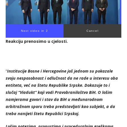
Next video in 1
Cancel
Reakciju prenosimo u cjelosti.
“
Institucije Bosne i Hercegovine još jednom su pokazale
svoju nesposobnost i odlučnost da ne rade u interesu oba
entiteta, već na štetu Republike Srpske. Dokazuje to i
slučaj “Viadukt” koji vodi Pravobranilaštvo BiH. O lošim
namjerama govori i stav da BiH u međunarodnom
arbitražnom sporu treba predstavljati kao subjekt, a da
treba nanijeti štetu Republici Srpskoj.
Lošim potezima, propustima i proceduralnim greškama