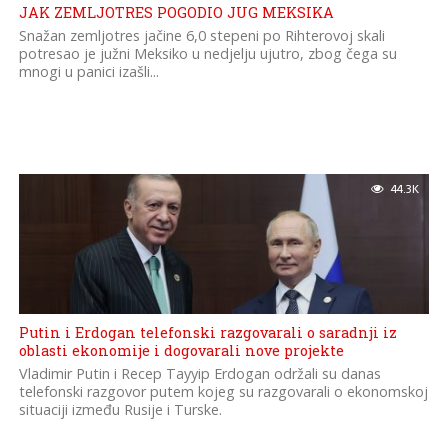
JAK ZEMLJOTRES POGODIO JUG MEKSIKA
Snažan zemljotres jačine 6,0 stepeni po Rihterovoj skali
potresao je južni Meksiko u nedjelju ujutro, zbog čega su
mnogi u panici izašli...
44.3K
Putin i Erdogan telefonski razgovarali o saradnji iz
oblasti ekonomije i dogovarali nove projekte
Vladimir Putin i Recep Tayyip Erdogan održali su danas
telefonski razgovor putem kojeg su razgovarali o ekonomskoj
situaciji između Rusije i Turske.