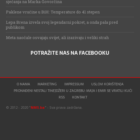
sjećanja na Marka Govorčina
Paklene vrućine u BiH: Temperature do 41 stepen
Lepa Brena izvela svoj legendarni pokret, a onda pala pred
publikom
Meta naočale osvajaju svijet, ali izazivaju i veliki strah
POTRAŽITE NAS NA FACEBOOKU
O NAMA
MARKETING
IMPRESSUM
USLOVI KORIŠTENJA
PRONAĐENI NESTALI TINEJDŽERI U ZAGREBU: MAJA I EMIR SE VRATILI KUĆI
RSS
KONTAKT
© 2012 - 2020 "
NMS.ba
" - Sva prava zadržana.