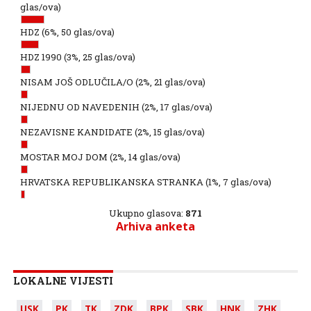
glas/ova)
HDZ
(6%, 50 glas/ova)
HDZ 1990
(3%, 25 glas/ova)
NISAM JOŠ ODLUČILA/O
(2%, 21 glas/ova)
NIJEDNU OD NAVEDENIH
(2%, 17 glas/ova)
NEZAVISNE KANDIDATE
(2%, 15 glas/ova)
MOSTAR MOJ DOM
(2%, 14 glas/ova)
HRVATSKA REPUBLIKANSKA STRANKA
(1%, 7 glas/ova)
Ukupno glasova:
871
Arhiva anketa
LOKALNE VIJESTI
USK
PK
TK
ZDK
BPK
SBK
HNK
ZHK