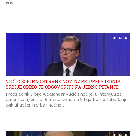
ere.
43.6K
VUČIĆ ŠOKIRAO STRANE NOVINARE: PREDSJEDNIK
SRBIJE ODBIO JE ODGOVORITI NA JEDNO PITANJE
Predsjednik Srbije Aleksandar Vučić sinoć je, u intervjuu za
britansku agenciju Reuters, rekao da Srbija traži oslobađanje
svih uhapšenih Srba i načine...
42.5K