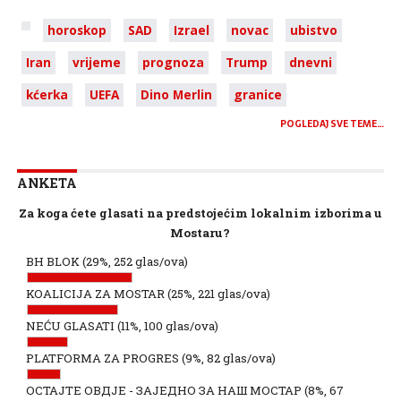
horoskop
SAD
Izrael
novac
ubistvo
Iran
vrijeme
prognoza
Trump
dnevni
kćerka
UEFA
Dino Merlin
granice
POGLEDAJ SVE TEME…
ANKETA
Za koga ćete glasati na predstojećim lokalnim izborima u
Mostaru?
BH BLOK
(29%, 252 glas/ova)
KOALICIJA ZA MOSTAR
(25%, 221 glas/ova)
NEĆU GLASATI
(11%, 100 glas/ova)
PLATFORMA ZA PROGRES
(9%, 82 glas/ova)
ОСТАЈТЕ ОВДЈЕ - ЗАЈЕДНО ЗА НАШ МОСТАР
(8%, 67