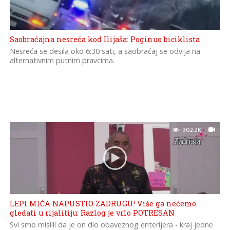
Saobraćajna nesreća kod Ilijaša: Poginuo biciklista
Nesreća se desila oko 6:30 sati, a saobraćaj se odvija na
alternativnim putnim pravcima.
302.2K
LEPI MIĆA NAPUSTIO ZADRUGU! Više ga nećemo
gledati u rijalitiju: Razlog je vrlo POTRESAN
Svi smo mislili da je on dio obaveznog enterijera - kraj jedne