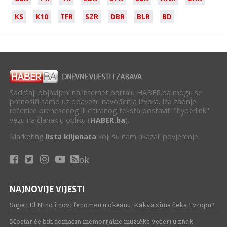
KS
K10
TFR
SZR
DBR
BLR
BD
Sadržaji objavljeni na internet portalu HABER.ba mogu se
prenositi samo uz obavezu navođenja izvora. Iza zadnje
rečenice prenesenog ili citiranog teksta postaviti "hyperlink"
vezu na članak u obliku (
HABER.ba
).
Marketing
lista klijenata
koji su nam ukazali povjerenje.
ok
NAJNOVIJE VIJESTI
Super El Nino i novi fenomen u okeanu: Kakva zima čeka Evropu?
Mostar će biti domaćin memorijalne muzičke večeri u znak