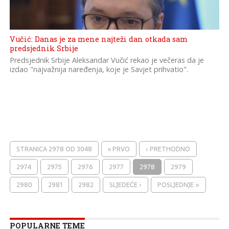
Vučić: Danas je za mene najteži dan otkada sam
predsjednik Srbije
Predsjednik Srbije Aleksandar Vučić rekao je večeras da je
izdao "najvažnija naređenja, koje je Savjet prihvatio".
STRANICA 2978 OD 3048
« PRVO
‹ PRETHODNO
2974
2975
2976
2977
2978
2979
2980
2981
2982
SLJEDEĆE ›
POSLJEDNJE »
POPULARNE TEME