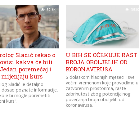
32.6K
35.1K
olog Sladić rekao o
U BIH SE OČEKUJE RAST
ovisi kakva će biti
BROJA OBOLJELIH OD
 Jedan poremećaj i
KORONAVIRUSA
 mijenjaju kurs
S dolaskom hladnijih mjeseci i sve
većim vremenom koje provodimo u
og Sladić je detaljno
zatvorenim prostorima, raste
 dosad poznate informacije,
zabrinutost zbog potencijalnog
e koje bi mogle poremetiti
povećanja broja oboljelih od
ni kurs".
koronavirusa.