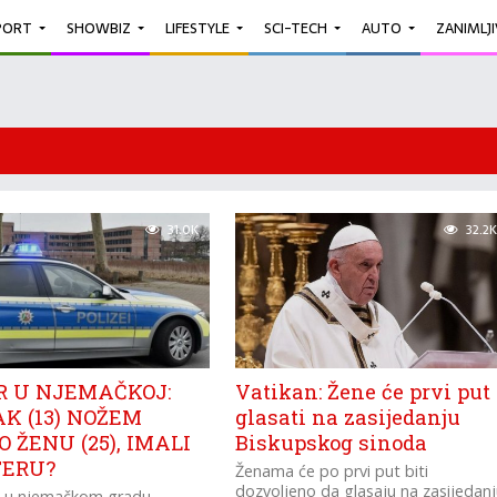
PORT
SHOWBIZ
LIFESTYLE
SCI-TECH
AUTO
ZANIMLJ
31.0K
32.2K
R U NJEMAČKOJ:
Vatikan: Žene će prvi put
K (13) NOŽEM
glasati na zasijedanju
 ŽENU (25), IMALI
Biskupskog sinoda
FERU?
Ženama će po prvi put biti
dozvoljeno da glasaju na zasijedan
u u njemačkom gradu