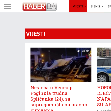
VIJESTI
BIZNIS
S
VIJESTI
63.4K
Nesreća u Veneciji:
HORO
Poginula trudna
DJEČA
Splićanka (24), sa
NAPAO
suprugom išla na bračno
SU A
putovanje
U hotel