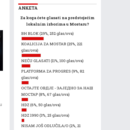
ANKETA
Za koga ćete glasati na predstojećim
lokalnim izborima u Mostaru?
BH BLOK
(29%, 252 glas/ova)
KOALICIJA ZA MOSTAR
(25%, 221
glas/ova)
NEĆU GLASATI
(11%, 100 glas/ova)
PLATFORMA ZA PROGRES
(9%, 82
glas/ova)
ОСТАЈТЕ ОВДЈЕ - ЗАЈЕДНО ЗА НАШ
МОСТАР
(8%, 67 glas/ova)
 u
HDZ
(6%, 50 glas/ova)
HDZ 1990
(3%, 25 glas/ova)
NISAM JOŠ ODLUČILA/O
(2%, 21