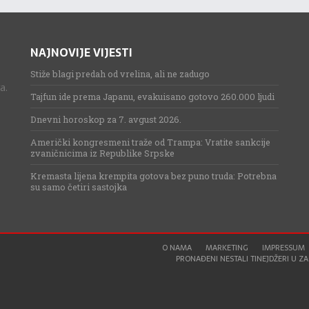
NAJNOVIJE VIJESTI
Stiže blagi predah od vrelina, ali ne zadugo
a.
Tajfun ide prema Japanu, evakuisano gotovo 260.000 ljudi
Dnevni horoskop za 7. avgust 2026.
Američki kongresmeni traže od Trampa: Vratite sankcije
zvaničnicima iz Republike Srpske
Kremasta lijena krempita gotova bez puno truda: Potrebna
su samo četiri sastojka
O NAMA
MARKETING
IMPRESSUM
PRONAĐENI NESTALI TINEJDŽERI U ZAG