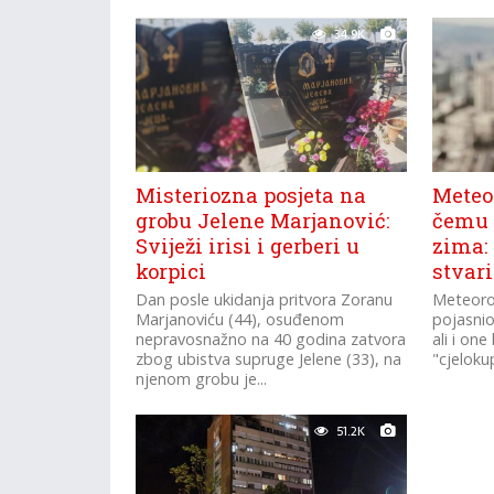
34.9K
Misteriozna posjeta na
Meteor
grobu Jelene Marjanović:
čemu 
Sviježi irisi i gerberi u
zima:
korpici
stvari
Dan posle ukidanja pritvora Zoranu
Meteorol
Marjanoviću (44), osuđenom
pojasnio
nepravosnažno na 40 godina zatvora
ali i on
zbog ubistva supruge Jelene (33), na
"cjelokup
njenom grobu je...
51.2K