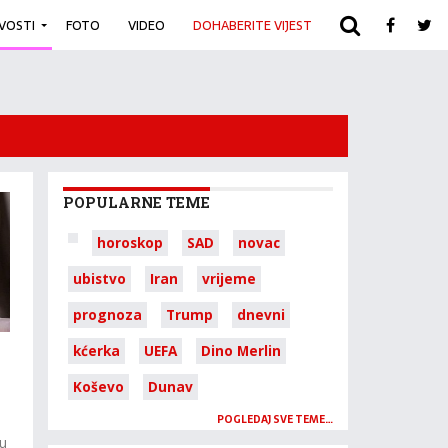
IVOSTI
FOTO
VIDEO
DOHABERITE VIJEST
ARHIVA
POPULARNE TEME
horoskop
SAD
novac
ubistvo
Iran
vrijeme
prognoza
Trump
dnevni
kćerka
UEFA
Dino Merlin
Koševo
Dunav
POGLEDAJ SVE TEME…
ju