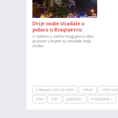
Dvije osobe stradale u
požaru u Kragujevcu
U soliteru u centru Kragujevca izbio
je požar u kojem su stradale dvije
osobe.
STRANICA 2191 OD 3049
« PRVO
‹ PRETHO
2194
2195
SLJEDEĆE ›
POSLJEDNJE »