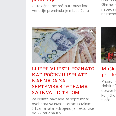
Ginshei
U tragičnoj nesreći autobusa kod
napada 
Venecije preminula je mlada žena.
neimenov
43.9K
LIJEPE VIJESTI: POZNATO
Muška
KAD POČINJU ISPLATE
prili
NAKNADA ZA
Pripadni
SEPTEMBAR OSOBAMA
dobili in
uprave K
SA INVALIDITETOM
konjičko
Za isplate naknada za septembar
sječe...
osobama sa invaliditetom i civilnim
žrtvama rata izdvojeno je nešto više
od 22 miliona KM.