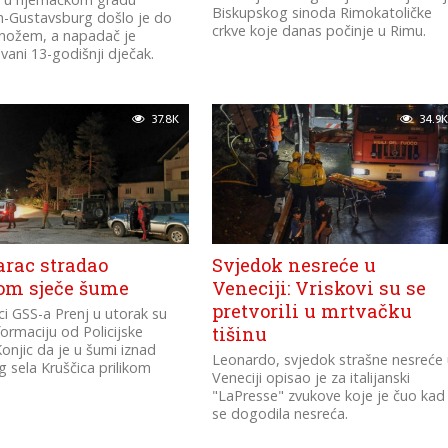
Biskupskog sinoda Rimokatoličke
m-Gustavsburg došlo je do
crkve koje danas počinje u Rimu.
nožem, a napadač je
ani 13-godišnji dječak.
37.8K
34.9K
rac stradao
Svjedok nesreće u
kom sječe šume
Veneciji: Vriskovi su se
pretvorili u mrtvačku
ci GSS-a Prenj u utorak su
formaciju od Policijske
tišinu
onjic da je u šumi iznad
Leonardo, svjedok strašne nesreće
g sela Kruščica prilikom
Veneciji opisao je za italijanski
"LaPresse" zvukove koje je čuo kad
se dogodila nesreća.