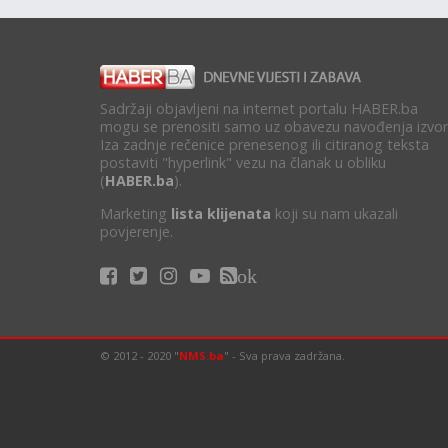
Sadržaji objavljeni na internet portalu HABER.ba
mogu se prenositi samo uz obavezu navođenja izvor
Iza zadnje rečenice prenesenog ili citiranog teksta
postaviti "hyperlink" vezu na članak u obliku
(
HABER.ba
).
Marketing
lista klijenata
koji su nam ukazali
povjerenje.
ok
© 2012 - 2020 "
NMS.ba
" - Sva prava zadržana.