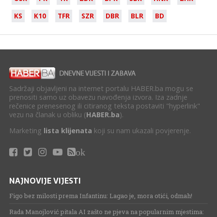
KS
K10
TFR
SZR
DBR
BLR
BD
Sadržaji objavljeni na internet portalu HABER.ba mogu se
prenositi samo uz obavezu navođenja izvora. Iza zadnje
rečenice prenesenog ili citiranog teksta postaviti "hyperlink"
vezu na članak u obliku (
HABER.ba
).
Marketing
lista klijenata
koji su nam ukazali povjerenje.
ok
NAJNOVIJE VIJESTI
Figo bez milosti prema Infantinu: Lagao je, mora otići, odmah!
Rada Manojlović pitala AI zašto ne pjeva na popularnim mjestima: