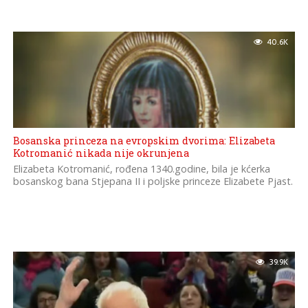
40.6K
Bosanska princeza na evropskim dvorima: Elizabeta
Kotromanić nikada nije okrunjena
Elizabeta Kotromanić, rođena 1340.godine, bila je kćerka
bosanskog bana Stjepana II i poljske princeze Elizabete Pjast.
39.9K