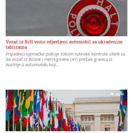
Vozač iz BiH vozio odjavljeni automobil sa ukradenim
tablicama
Pripadnici njemačke policije tokom rutinske kontrole otkrili su
da vozač iz Bosne i Hercegovine (41) prešao granicu iz
Austrije u automobilu koji...
45.6K