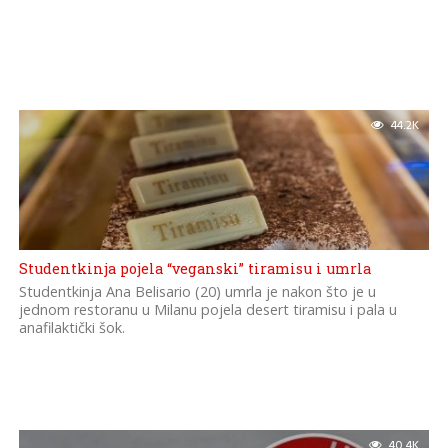
44.2K
Studentkinja pojela “veganski” tiramisu i umrla
Studentkinja Ana Belisario (20) umrla je nakon što je u
jednom restoranu u Milanu pojela desert tiramisu i pala u
anafilaktički šok.
40.4K