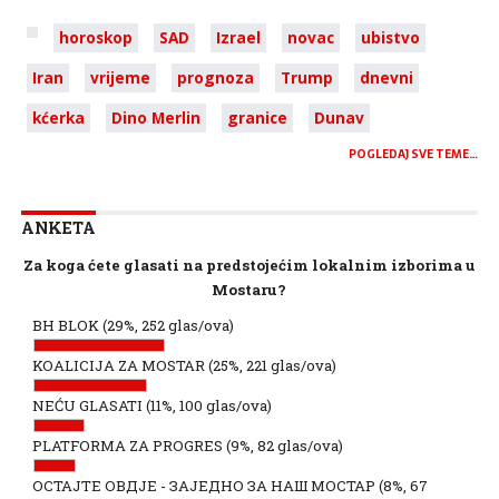
horoskop
SAD
Izrael
novac
ubistvo
Iran
vrijeme
prognoza
Trump
dnevni
kćerka
Dino Merlin
granice
Dunav
POGLEDAJ SVE TEME…
ANKETA
Za koga ćete glasati na predstojećim lokalnim izborima u
Mostaru?
BH BLOK
(29%, 252 glas/ova)
KOALICIJA ZA MOSTAR
(25%, 221 glas/ova)
NEĆU GLASATI
(11%, 100 glas/ova)
PLATFORMA ZA PROGRES
(9%, 82 glas/ova)
ОСТАЈТЕ ОВДЈЕ - ЗАЈЕДНО ЗА НАШ МОСТАР
(8%, 67