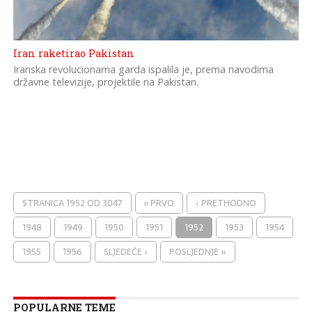
Iran raketirao Pakistan
Iranska revolucionarna garda ispalila je, prema navodima
državne televizije, projektile na Pakistan.
STRANICA 1952 OD 3047
« PRVO
‹ PRETHODNO
1948
1949
1950
1951
1952
1953
1954
1955
1956
SLJEDEĆE ›
POSLJEDNJE »
POPULARNE TEME