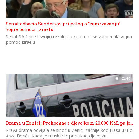
Senat odbacio Sandersov prijedlog o “zamrzavanju”
vojne pomoći Izraelu
Senat SAD nije usvojio rezoluciju kojom bi se zamrznula vojna
pomoć Izraelu
62.4K
Drama u Zenici: Prokockao s djevojkom 20.000 KM, pa je…
Prava drama odvijala se sinoć u Zenici, tačnije kod Hasa u ulici
Aska Borića, kada je muškarac pretukao djevojku.