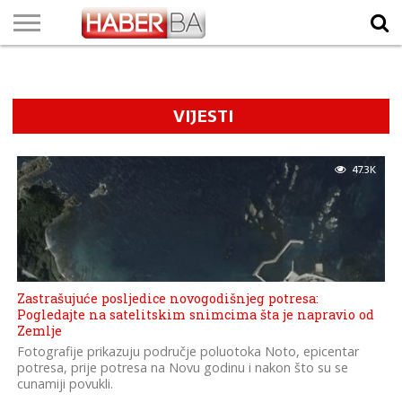
VIJESTI
BIZNIS
SPORT
SHOWBIZ
LIFESTYLE
SCI-
AUTO
ZANIMLJIVOSTI
FOTO
VIDEO
TV
VREMENSKA
STANJE NA
KURSNA
O
MARKETING
IMPRESSUM
KONTAKT
TECH
PROGRAM
PROGNOZA
PUTEVIMA
LISTA
NAMA
VIJESTI
47.3K
Zastrašujuće posljedice novogodišnjeg potresa:
Pogledajte na satelitskim snimcima šta je napravio od
Zemlje
Fotografije prikazuju područje poluotoka Noto, epicentar
potresa, prije potresa na Novu godinu i nakon što su se
cunamiji povukli.