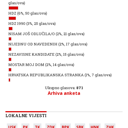
glas/ova)
HDZ
(6%, 50 glas/ova)
HDZ 1990
(3%, 25 glas/ova)
NISAM JOŠ ODLUČILA/O
(2%, 21 glas/ova)
NIJEDNU OD NAVEDENIH
(2%, 17 glas/ova)
NEZAVISNE KANDIDATE
(2%, 15 glas/ova)
MOSTAR MOJ DOM
(2%, 14 glas/ova)
HRVATSKA REPUBLIKANSKA STRANKA
(1%, 7 glas/ova)
Ukupno glasova:
871
Arhiva anketa
LOKALNE VIJESTI
USK
PK
TK
ZDK
BPK
SBK
HNK
ZHK