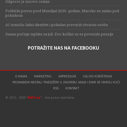
Odgovor je surovo realan
Politički potres pred Mundijal 2030. godine, Maroko se našao pod
pritiskom
AI izmislio lažni identitet i pokušao prevariti stvarnu osobu
Danas počinje isplata za juli: Evo koliko su se povećale penzije
POTRAŽITE NAS NA FACEBOOKU
O NAMA
MARKETING
IMPRESSUM
USLOVI KORIŠTENJA
PRONAĐENI NESTALI TINEJDŽERI U ZAGREBU: MAJA I EMIR SE VRATILI KUĆI
RSS
KONTAKT
© 2012 - 2020 "
NMS.ba
" - Sva prava zadržana.