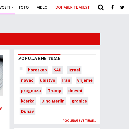
IVOSTI
FOTO
VIDEO
DOHABERITE VIJEST
ARHIVA
POPULARNE TEME
horoskop
SAD
Izrael
novac
ubistvo
Iran
vrijeme
prognoza
Trump
dnevni
kćerka
Dino Merlin
granice
e
Dunav
POGLEDAJ SVE TEME…