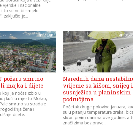
 vjerske i nacionalne
 i to se ne bi smjelo
, zaključio je...
45.8K
31.6K
 U požaru smrtno
Narednih dana nestabiln
li majka i dijete
vrijeme sa kišom, snijeg 
susnježica u planinskim
 koji je noćas izbio u
oj kući u mjesto Mokro,
područjima
Pale smrtno su stradale
Početak druge polovine januara, ka
trogodišnja žena i
su u pitanju temperature zraka, bić
šnje dijete.
sličan prvim danima ove godine, a 
znači zima bez prave...