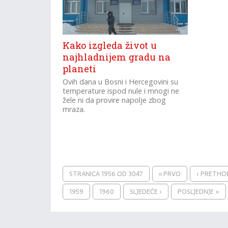
Kako izgleda život u
najhladnijem gradu na
planeti
Ovih dana u Bosni i Hercegovini su
temperature ispod nule i mnogi ne
žele ni da provire napolje zbog
mraza.
STRANICA 1956 OD 3047
« PRVO
‹ PRETH
1959
1960
SLJEDEĆE ›
POSLJEDNJE »