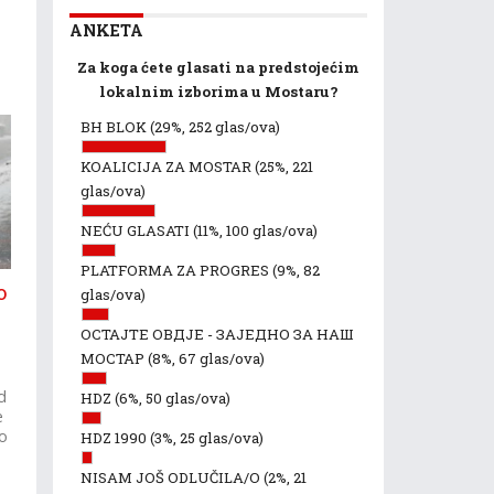
ANKETA
Za koga ćete glasati na predstojećim
lokalnim izborima u Mostaru?
BH BLOK
(29%, 252 glas/ova)
KOALICIJA ZA MOSTAR
(25%, 221
glas/ova)
NEĆU GLASATI
(11%, 100 glas/ova)
PLATFORMA ZA PROGRES
(9%, 82
o
glas/ova)
i
ОСТАЈТЕ ОВДЈЕ - ЗАЈЕДНО ЗА НАШ
МОСТАР
(8%, 67 glas/ova)
d
HDZ
(6%, 50 glas/ova)
e
to
HDZ 1990
(3%, 25 glas/ova)
NISAM JOŠ ODLUČILA/O
(2%, 21