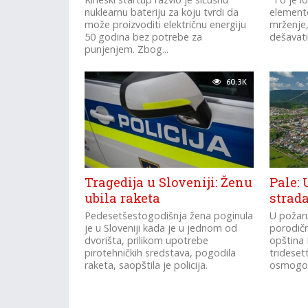
nuklearnu bateriju za koju tvrdi da
elemente
može proizvoditi električnu energiju
mrženje,
50 godina bez potrebe za
dešavati“
punjenjem. Zbog...
60.3K
Tragedija u Sloveniji: Ženu
Pale:
ubila raketa
strada
Pedesetšestogodišnja žena poginula
U požaru
je u Sloveniji kada je u jednom od
porodičn
dvorišta, prilikom upotrebe
opština 
pirotehničkih sredstava, pogodila
trideset
raketa, saopštila je policija.
osmogodi