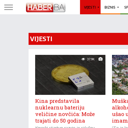
VIJESTI
BIZNIS
S
VIJESTI
37.9K
Kina predstavila
Muška
nuklearnu bateriju
alkoh
veličine novčića: Može
ušao u
trajati do 50 godina
imama
Kineski startup razvio je sićušnu
“To je l