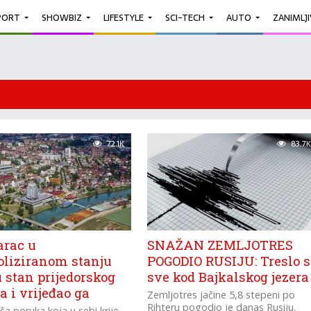
PORT
SHOWBIZ
LIFESTYLE
SCI-TECH
AUTO
ZANIMLJ
72.1K
83.7K
rac u
SNAŽAN ZEMLJOTRES
oliziranom stanju
POGODIO RUSIJU: Treslo s
 stan prijedorskog
sve kod Bajkalskog jezera
 i vrijeđao ga
Zemljotres jačine 5,8 stepeni po
Rihteru pogodio je danas Rusiju.
oša poruka koja u sebi krije