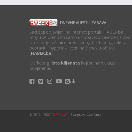
Sadržaji objavljeni na internet portalu HABER.ba
mogu se prenositi samo uz obavezu navođenja izvor
Iza zadnje rečenice prenesenog ili citiranog teksta
postaviti "hyperlink" vezu na članak u obliku
(
HABER.ba
).
Marketing
lista klijenata
koji su nam ukazali
povjerenje.
ok
© 2012 - 2020 "
NMS.ba
" - Sva prava zadržana.