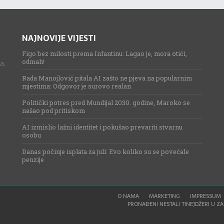
NAJNOVIJE VIJESTI
Figo bez milosti prema Infantinu: Lagao je, mora otići,
odmah!
a.
Rada Manojlović pitala AI zašto ne pjeva na popularnim
mjestima: Odgovor je surovo realan
Politički potres pred Mundijal 2030. godine, Maroko se
našao pod pritiskom
AI izmislio lažni identitet i pokušao prevariti stvarnu
osobu
Danas počinje isplata za juli: Evo koliko su se povećale
penzije
O NAMA
MARKETING
IMPRESSUM
PRONAĐENI NESTALI TINEJDŽERI U ZAG