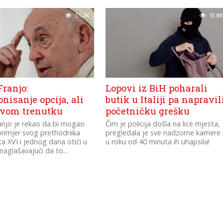
35.2K
51.8K
ranjo:
Lopovi iz BiH poharali
nisanje opcija, ali
butik u Italiji pa napravil
ovom trenutku
početničku grešku
anjo je rekao da bi mogao
Čim je policija došla na lice mjesta,
i primjer svog prethodnika
pregledala je sve nadzorne kamere 
a XVI i jednog dana otići u
u roku od 40 minuta ih uhapsila!
naglašavajući da to...