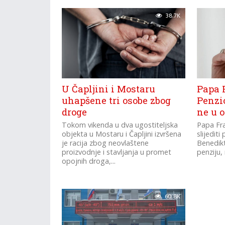
38.7K
U Čapljini i Mostaru
Papa F
uhapšene tri osobe zbog
Penzio
droge
ne u 
Tokom vikenda u dva ugostiteljska
Papa Fr
objekta u Mostaru i Čapljini izvršena
slijedit
je racija zbog neovlaštene
Benedikt
proizvodnje i stavljanja u promet
penziju, 
opojnih droga,...
60.8K