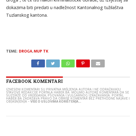
dokazima biti predati u nadležnost Kantonalnog tužilaštva
Tuzlanskog kantona.
TEME:
DROGA
,
MUP TK
FACEBOOK KOMENTARI
IZNESENI KOMENTARI SU PRIVATNA MIŠLJENJA AUTORA I NE ODRAŽAVAJU
STAVOVE REDAKCIJE PORTALA HABER.BA. MOLIMO AUTORE KOMENTARA DA SE
SUZDRŽE OD VRIJEĐANJA, PSOVANJA I VULGARNOG IZRAŽAVANJA. PORTAL
HABER.BA ZADRŽAVA PRAVO DA OBRIŠE KOMENTAR BEZ PRETHODNE NAJAVE I
OBJAŠNJENJA -
VIŠE O USLOVIMA KORIŠTENJA...