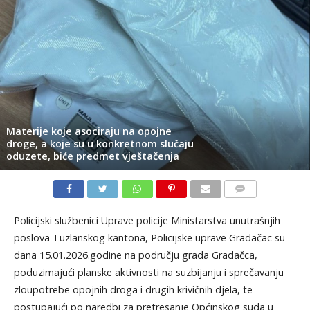
Materije koje asociraju na opojne
droge, a koje su u konkretnom slučaju
oduzete, biće predmet vještačenja
KOMENTARI
Policijski službenici Uprave policije Ministarstva unutrašnjih
poslova Tuzlanskog kantona, Policijske uprave Gradačac su
dana 15.01.2026.godine na području grada Gradačca,
poduzimajući planske aktivnosti na suzbijanju i sprečavanju
zloupotrebe opojnih droga i drugih krivičnih djela, te
postupajući po naredbi za pretresanje Općinskog suda u