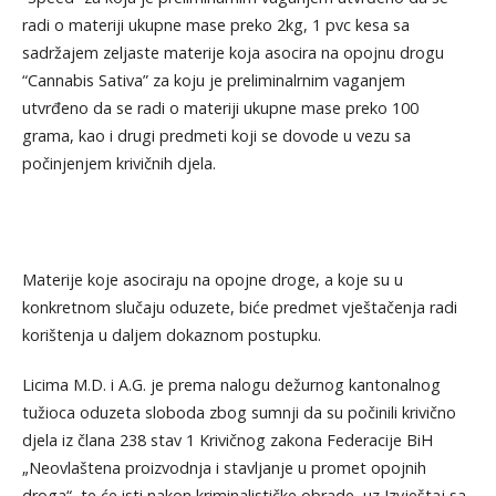
radi o materiji ukupne mase preko 2kg, 1 pvc kesa sa
sadržajem zeljaste materije koja asocira na opojnu drogu
“Cannabis Sativa” za koju je preliminalrnim vaganjem
utvrđeno da se radi o materiji ukupne mase preko 100
grama, kao i drugi predmeti koji se dovode u vezu sa
počinjenjem krivičnih djela.
Materije koje asociraju na opojne droge, a koje su u
konkretnom slučaju oduzete, biće predmet vještačenja radi
korištenja u daljem dokaznom postupku.
Licima M.D. i A.G. je prema nalogu dežurnog kantonalnog
tužioca oduzeta sloboda zbog sumnji da su počinili krivično
djela iz člana 238 stav 1 Krivičnog zakona Federacije BiH
„Neovlaštena proizvodnja i stavljanje u promet opojnih
droga“, te će isti nakon kriminalističke obrade, uz Izvještaj sa