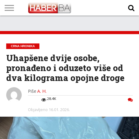
VIJESTI
BIZNIS
SPORT
SHOWBIZ
LIFESTYLE
SCI-
AUTO
ZANIMLJIVOSTI
FOTO
VIDEO
TV
VREMENSKA
STANJE NA
KURSNA
O
MARKETING
IMPRESSUM
KONTAKT
TECH
PROGRAM
PROGNOZA
PUTEVIMA
LISTA
NAMA
CRNA HRONIKA
Uhapšene dvije osobe,
pronađeno i oduzeto više od
dva kilograma opojne droge
Piše
A. H.
28.4K
Objavljeno
16.01. 2026.