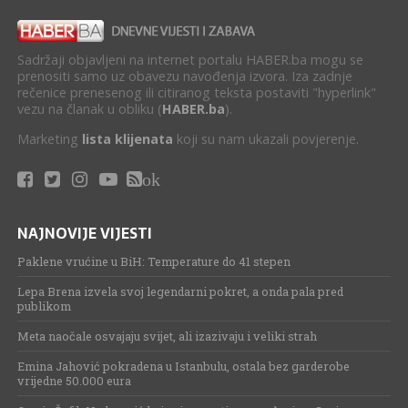
Sadržaji objavljeni na internet portalu HABER.ba mogu se
prenositi samo uz obavezu navođenja izvora. Iza zadnje
rečenice prenesenog ili citiranog teksta postaviti "hyperlink"
vezu na članak u obliku (
HABER.ba
).
Marketing
lista klijenata
koji su nam ukazali povjerenje.
ok
NAJNOVIJE VIJESTI
Paklene vrućine u BiH: Temperature do 41 stepen
Lepa Brena izvela svoj legendarni pokret, a onda pala pred
publikom
Meta naočale osvajaju svijet, ali izazivaju i veliki strah
Emina Jahović pokradena u Istanbulu, ostala bez garderobe
vrijedne 50.000 eura