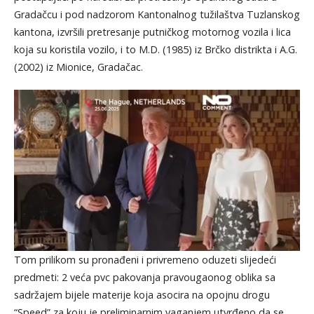
Gradačcu i pod nadzorom Kantonalnog tužilaštva Tuzlanskog
kantona, izvršili pretresanje putničkog motornog vozila i lica
koja su koristila vozilo, i to M.D. (1985) iz Brčko distrikta i A.G.
(2002) iz Mionice, Gradačac.
Tom prilikom su pronađeni i privremeno oduzeti slijedeći
predmeti: 2 veća pvc pakovanja pravougaonog oblika sa
sadržajem bijele materije koja asocira na opojnu drogu
“Speed” za koju je preliminarnim vaganjem utvrđeno da se