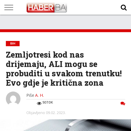
VIJESTI
BIZNIS
SPORT
SHOWBIZ
LIFESTYLE
SCI-
AUTO
ZANIMLJIVOSTI
FOTO
VIDEO
TV
VREMENSKA
STANJE NA
KURSNA
O
MARKETING
IMPRESSUM
KONTAKT
TECH
PROGRAM
PROGNOZA
PUTEVIMA
LISTA
NAMA
BIH
Zemljotresi kod nas
drijemaju, ALI mogu se
probuditi u svakom trenutku!
Evo gdje je kritična zona
Piše
A. H.
507.0K
Objavljeno
09.02. 2023.