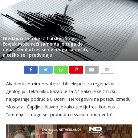
Gledajući snimke iz Turske i Sirije
čovjek može reći samo da je tuga do
neba. Zemljotres se ne mogu spriječiti,
a teško se i predviđaju
KOMENTARI
Akademik Hazim Hrvatović, bh. ekspert za regionalnu
geologiju i tektoniku, kazao je za N1 kako je seizmički
najopasnije područje u Bosni i Hercegovini na potezu između
Mostara i Čapljine. Naveo je kako zemljotresi kod nas
“dremaju” i mogu se “probuditi u svakom momentu”.