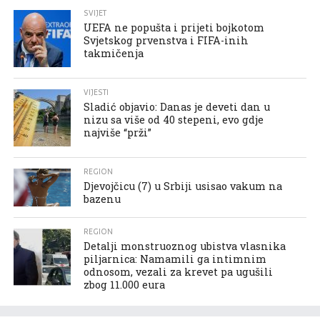
SVIJET
UEFA ne popušta i prijeti bojkotom
Svjetskog prvenstva i FIFA-inih
takmičenja
VIJESTI
Sladić objavio: Danas je deveti dan u
nizu sa više od 40 stepeni, evo gdje
najviše “prži”
REGION
Djevojčicu (7) u Srbiji usisao vakum na
bazenu
REGION
Detalji monstruoznog ubistva vlasnika
piljarnica: Namamili ga intimnim
odnosom, vezali za krevet pa ugušili
zbog 11.000 eura