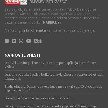
Sadržaji objavljeni na internet portalu HABER.ba mogu se
prenositi samo uz obavezu navođenja izvora. Iza zadnje
rečenice prenesenog ili citiranog teksta postaviti "hyperlink"
vezu na članak u obliku (
HABER.ba
).
Marketing
lista klijenata
koji su nam ukazali povjerenje.
ok
NAJNOVIJE VIJESTI
Ratovi i El Nino prijete novim valom poskupljenja hrane širom
svijeta
UEFA ne popušta i prijeti bojkotom Svjetskog prvenstva i FIFA-inih
takmičenja
Sladić objavio: Danas je deveti dan u nizu sa više od 40 stepeni, evo
gdje najviše “prži”
Djevojčicu (7) u Srbiji usisao vakum na bazenu
Detalji monstruoznog ubistva vlasnika piljarnica: Namamili ga