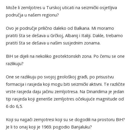
Može li zemljotres u Turskoj uticati na seizmički osjetljiva
područja u našem regionu?
Ovo je područje prilično daleko od Balkana. Mi moramo
pratiti šta se dešava u Grčkoj, Albanij i Italiji. Dakle, trebamo
pratiti šta se dešava u našim susjednim zonama.
BiH se dijeli na nekoliko geotektonskih zona. Po čemu se one
razlikuju?
One se razlikuju po svojoj geološkoj građi, po prisustvu
formacija i rasjeda koji mogu biti seizmički aktivni. Te različite
vrste rasjeda daju jačinu zemljotresa. Na Dinaridima je jedan
tip rasjeda koji generiše zemljotres očekujuće magnitude od
6 do 6,5.
Koji su najjači zemjotresi koji su se dogodili na prostoru BiH?
Je li to onaj koji je 1969. pogodio Banjaluku?