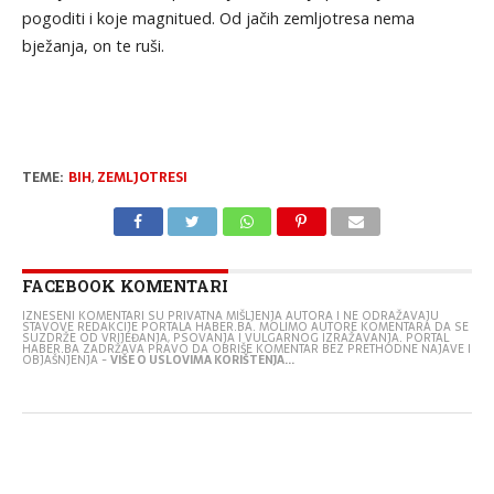
pogoditi i koje magnitued. Od jačih zemljotresa nema
bježanja, on te ruši.
TEME:
BIH
,
ZEMLJOTRESI
FACEBOOK KOMENTARI
IZNESENI KOMENTARI SU PRIVATNA MIŠLJENJA AUTORA I NE ODRAŽAVAJU
STAVOVE REDAKCIJE PORTALA HABER.BA. MOLIMO AUTORE KOMENTARA DA SE
SUZDRŽE OD VRIJEĐANJA, PSOVANJA I VULGARNOG IZRAŽAVANJA. PORTAL
HABER.BA ZADRŽAVA PRAVO DA OBRIŠE KOMENTAR BEZ PRETHODNE NAJAVE I
OBJAŠNJENJA -
VIŠE O USLOVIMA KORIŠTENJA...