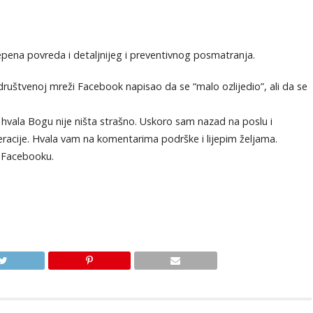
tepena povreda i detaljnijeg i preventivnog posmatranja.
ruštvenoj mreži Facebook napisao da se “malo ozlijedio”, ali da se
li hvala Bogu nije ništa strašno. Uskoro sam nazad na poslu i
eracije. Hvala vam na komentarima podrške i lijepim željama.
m Facebooku.