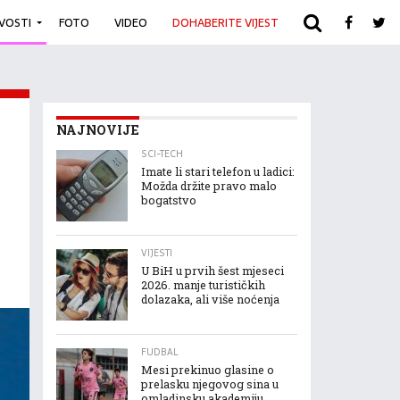
IVOSTI
FOTO
VIDEO
DOHABERITE VIJEST
ARHIVA
NAJNOVIJE
SCI-TECH
Imate li stari telefon u ladici:
Možda držite pravo malo
bogatstvo
VIJESTI
U BiH u prvih šest mjeseci
2026. manje turističkih
dolazaka, ali više noćenja
FUDBAL
Mesi prekinuo glasine o
prelasku njegovog sina u
omladinsku akademiju