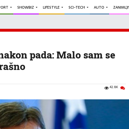
PORT
SHOWBIZ
LIFESTYLE
SCI-TECH
AUTO
ZANIMLJ
 nakon pada: Malo sam se
trašno
42.8K