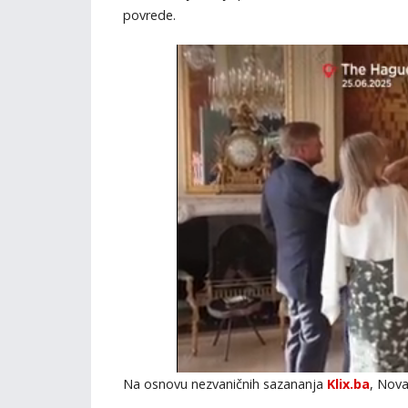
povrede.
Na osnovu nezvaničnih sazananja
Klix.ba
, Nova