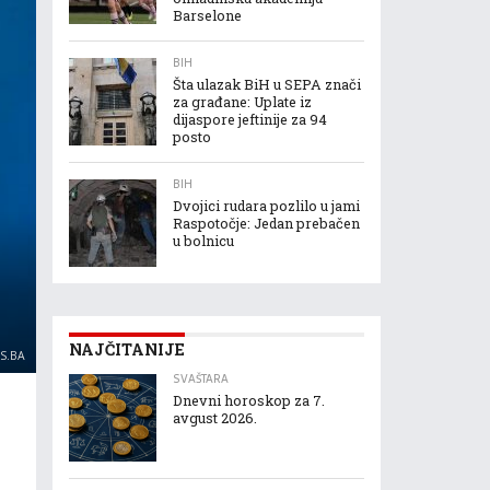
Barselone
BIH
Šta ulazak BiH u SEPA znači
za građane: Uplate iz
dijaspore jeftinije za 94
posto
BIH
Dvojici rudara pozlilo u jami
Raspotočje: Jedan prebačen
u bolnicu
NAJČITANIJE
US.BA
SVAŠTARA
Dnevni horoskop za 7.
avgust 2026.