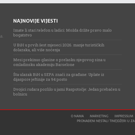
NAJNOVIJE VIJESTI
Imate li stari telefon u ladici: Možda držite pravo malo
bogatstvo
a.
U BiH u prvih šest mjeseci 2026. manje turističkih
dolazaka, ali više noćenja
Mesi prekinuo glasine o prelasku njegovog sina u
omladinsku akademiju Barselone
Šta ulazak BiH u SEPA znači za građane: Uplate iz
dijaspore jeftinije za 94 posto
Dvojici rudara pozlilo u jami Raspotočje: Jedan prebačen u
bolnicu
O NAMA
MARKETING
IMPRESSUM
PRONAĐENI NESTALI TINEJDŽERI U ZAG