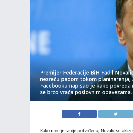
Premijer Federacije BiH Fadil Novalić
nesreću padom tokom planinarenja, a
Facebooku napisao je kako povreda n
se brzo vraća poslovnim obavezama.
Kako nam je ranije potvrđeno, Novalić se oklizn