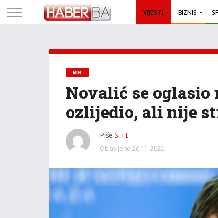
VIJESTI
BIZNIS
S
BIH
Novalić se oglasio
ozlijedio, ali nije s
Piše
S. H.
Objavljeno
26.11. 2022.