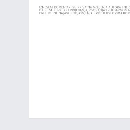
IZNESENI KOMENTARI SU PRIVATNA MIŠLJENJA AUTORA I N
DA SE SUZDRŽE OD VRIJEĐANJA, PSOVANJA I VULGARNOG 
PRETHODNE NAJAVE I OBJAŠNJENJA -
VIŠE O USLOVIMA KORI