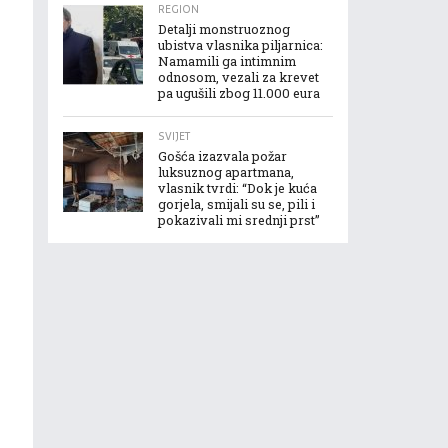
REGION
Detalji monstruoznog
ubistva vlasnika piljarnica:
Namamili ga intimnim
odnosom, vezali za krevet
pa ugušili zbog 11.000 eura
SVIJET
Gošća izazvala požar
luksuznog apartmana,
vlasnik tvrdi: “Dok je kuća
gorjela, smijali su se, pili i
pokazivali mi srednji prst”