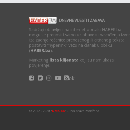
Sadržaji objavljeni na internet portalu HABER.ba
mogu se prenositi samo uz obavezu navođenja izvor
Iza zadnje rečenice prenesenog ili citiranog teksta
postaviti "hyperlink" vezu na članak u obliku
(
HABER.ba
).
Marketing
lista klijenata
koji su nam ukazali
povjerenje.
ok
© 2012 - 2020 "
NMS.ba
" - Sva prava zadržana.