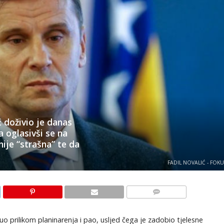
 doživio je danas
 oglasivši se na
ije “strašna” te da
FADIL NOVALIĆ - FOK
KOMENTARI
uo prilikom planinarenja i pao, usljed čega je zadobio tjelesne