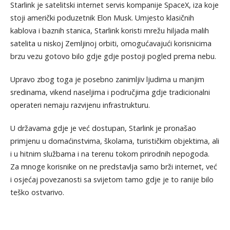
Starlink je satelitski internet servis kompanije SpaceX, iza koje
stoji američki poduzetnik Elon Musk. Umjesto klasičnih
kablova i baznih stanica, Starlink koristi mrežu hiljada malih
satelita u niskoj Zemljinoj orbiti, omogućavajući korisnicima
brzu vezu gotovo bilo gdje gdje postoji pogled prema nebu.
Upravo zbog toga je posebno zanimljiv ljudima u manjim
sredinama, vikend naseljima i područjima gdje tradicionalni
operateri nemaju razvijenu infrastrukturu.
U državama gdje je već dostupan, Starlink je pronašao
primjenu u domaćinstvima, školama, turističkim objektima, ali
i u hitnim službama i na terenu tokom prirodnih nepogoda.
Za mnoge korisnike on ne predstavlja samo brži internet, već
i osjećaj povezanosti sa svijetom tamo gdje je to ranije bilo
teško ostvarivo.