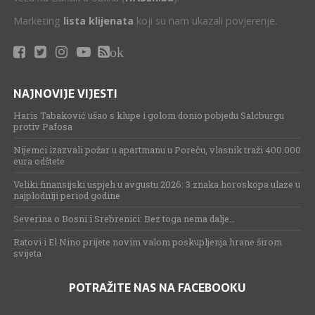
Marketing
lista klijenata
koji su nam ukazali povjerenje.
ok
NAJNOVIJE VIJESTI
Haris Tabaković ušao s klupe i golom donio pobjedu Salcburgu
protiv Pafosa
Nijemci izazvali požar u apartmanu u Poreču, vlasnik traži 400.000
eura odštete
Veliki finansijski uspjeh u avgustu 2026: 3 znaka horoskopa ulaze u
najplodniji period godine
Severina o Bosni i Srebrenici: Bez toga nema dalje…
Ratovi i El Nino prijete novim valom poskupljenja hrane širom
svijeta
POTRAŽITE NAS NA FACEBOOKU