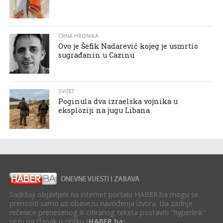
CRNA HRONIKA
Ovo je Šefik Nadarević kojeg je usmrtio
sugrađanin u Cazinu
SVIJET
Poginula dva izraelska vojnika u
eksploziji na jugu Libana
Sadržaji objavljeni na internet portalu HABER.ba mogu se
prenositi samo uz obavezu navođenja izvora. Iza zadnje
rečenice prenesenog ili citiranog teksta postaviti "hyperlink"
vezu na članak u obliku (
HABER.ba
).