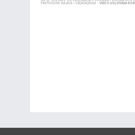
DA SE SUZDRŽE OD VRIJEĐANJA, PSOVANJA I VULGARNOG 
PRETHODNE NAJAVE I OBJAŠNJENJA -
VIŠE O USLOVIMA KORI