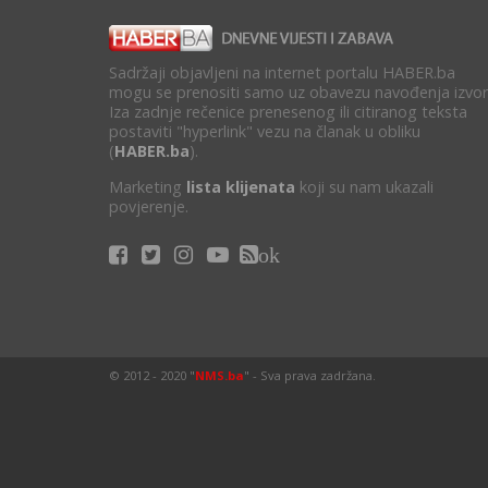
Sadržaji objavljeni na internet portalu HABER.ba
mogu se prenositi samo uz obavezu navođenja izvor
Iza zadnje rečenice prenesenog ili citiranog teksta
postaviti "hyperlink" vezu na članak u obliku
(
HABER.ba
).
Marketing
lista klijenata
koji su nam ukazali
povjerenje.
ok
© 2012 - 2020 "
NMS.ba
" - Sva prava zadržana.