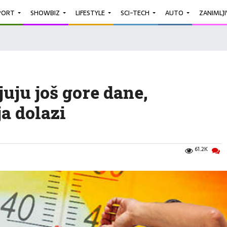
PORT
SHOWBIZ
LIFESTYLE
SCI-TECH
AUTO
ZANIMLJ
uju još gore dane,
a dolazi
61.2K