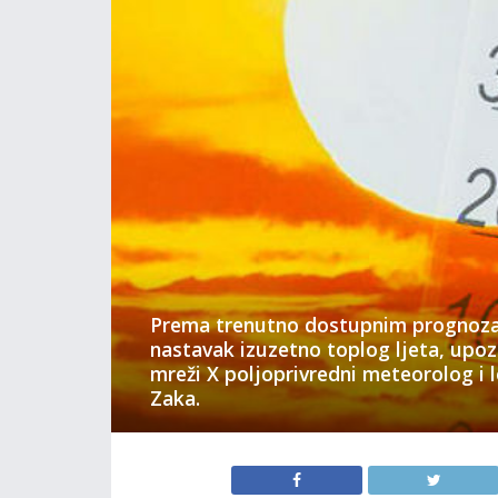
Prema trenutno dostupnim prognoza
nastavak izuzetno toplog ljeta, upoz
mreži X poljoprivredni meteorolog i 
Zaka.