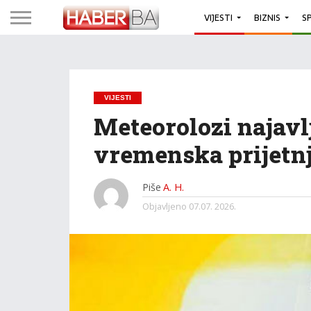
VIJESTI
BIZNIS
S
VIJESTI
Meteorolozi najavlj
vremenska prijetnj
Piše
A. H.
Objavljeno
07.07. 2026.