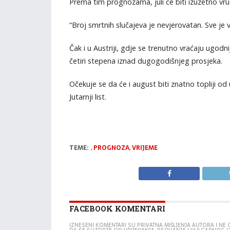
Prema tim prognozama, juli će biti izuzetno vr
“Broj smrtnih slučajeva je nevjerovatan. Sve je v
Čak i u Austriji, gdje se trenutno vraćaju ugod
četiri stepena iznad dugogodišnjeg prosjeka.
Očekuje se da će i august biti znatno topliji o
Jutarnji list.
TEME:
,
PROGNOZA
,
VRIJEME
FACEBOOK KOMENTARI
IZNESENI KOMENTARI SU PRIVATNA MIŠLJENJA AUTORA I N