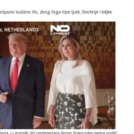
KOMENTARI
tpuno isušeno tlo, zbog čega trpe ljudi, životinje i biljke.
ušena. U gornjih 30 centimetara širom Francuske nema vode”,