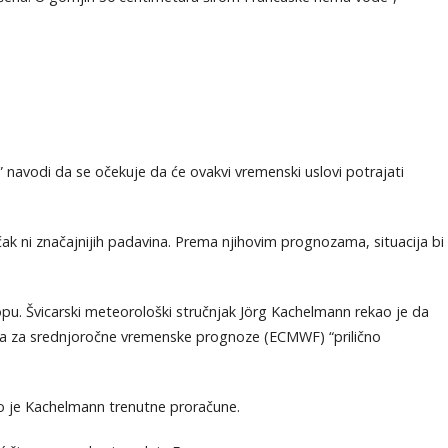
 navodi da se očekuje da će ovakvi vremenski uslovi potrajati
k ni značajnijih padavina. Prema njihovim prognozama, situacija bi
opu. Švicarski meteorološki stručnjak Jörg Kachelmann rekao je da
a za srednjoročne vremenske prognoze (ECMWF) “prilično
ao je Kachelmann trenutne proračune.