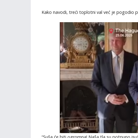
Kako navodi, treći toplotni val već je pogodio po
“Suša će biti ogromna! Naša tla su potpuno is