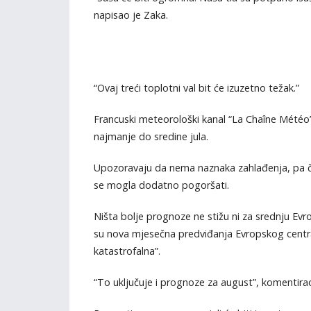
napisao je Zaka.
“Ovaj treći toplotni val bit će izuzetno težak.”
Francuski meteorološki kanal “La Chaîne Météo”
najmanje do sredine jula.
Upozoravaju da nema naznaka zahlađenja, pa ča
se mogla dodatno pogoršati.
Ništa bolje prognoze ne stižu ni za srednju Evr
su nova mjesečna predviđanja Evropskog centr
katastrofalna”.
“To uključuje i prognoze za august”, komentir