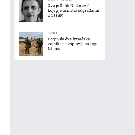
Ovo je Šefik Nadarević
kojeg je usmrtio sugrađanin
u Cazinu
SVIJET
Poginula dva izraelska
vojnika u eksploziji na jugu
Libana