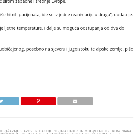
uć širom zapadne i srednje Evrope.
iše hitnih pacijenata, ide se iz jedne reanimacije u drugu”, dodao je.
nije ljetne temperature, i dalje su moguća odstupanja od dva do
d uobičajenog, posebno na sjeveru i jugoistoku te alpske zemlje, piše
E ODRAŽAVAJU STAVOVE REDAKCIJE PORTALA HABER.BA. MOLIMO AUTORE KOMENTARA