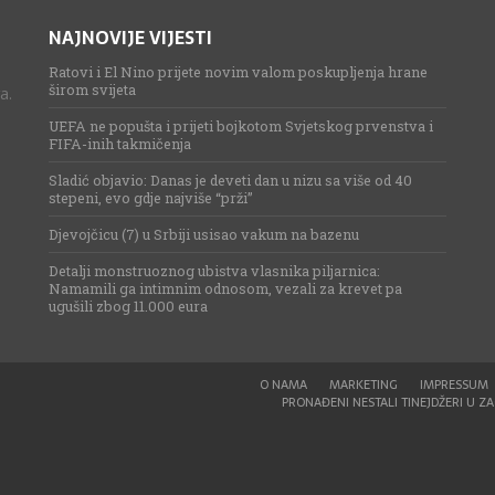
NAJNOVIJE VIJESTI
Ratovi i El Nino prijete novim valom poskupljenja hrane
širom svijeta
a.
UEFA ne popušta i prijeti bojkotom Svjetskog prvenstva i
FIFA-inih takmičenja
Sladić objavio: Danas je deveti dan u nizu sa više od 40
stepeni, evo gdje najviše “prži”
Djevojčicu (7) u Srbiji usisao vakum na bazenu
Detalji monstruoznog ubistva vlasnika piljarnica:
Namamili ga intimnim odnosom, vezali za krevet pa
ugušili zbog 11.000 eura
O NAMA
MARKETING
IMPRESSUM
PRONAĐENI NESTALI TINEJDŽERI U ZAG