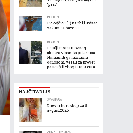
“prži”
REGION
Djevojčicu (7) u Srbiji usisao
vakum na bazenu
REGION
Detalji monstruoznog
ubistva vlasnika piljarnica:
Namamili ga intimnim
odnosom, vezali za krevet
pa ugušili zbog 11.000 eura
NAJČITANIJE
SVAŠTARA
Dnevni horoskop za 6.
avgust.2026.
CRNA HRONIKA