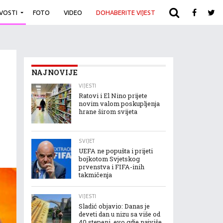
IVOSTI
FOTO
VIDEO
DOHABERITE VIJEST
ARHIVA
NAJNOVIJE
VIJESTI
Ratovi i El Nino prijete
novim valom poskupljenja
hrane širom svijeta
SVIJET
UEFA ne popušta i prijeti
bojkotom Svjetskog
prvenstva i FIFA-inih
takmičenja
VIJESTI
Sladić objavio: Danas je
deveti dan u nizu sa više od
40 stepeni, evo gdje najviše