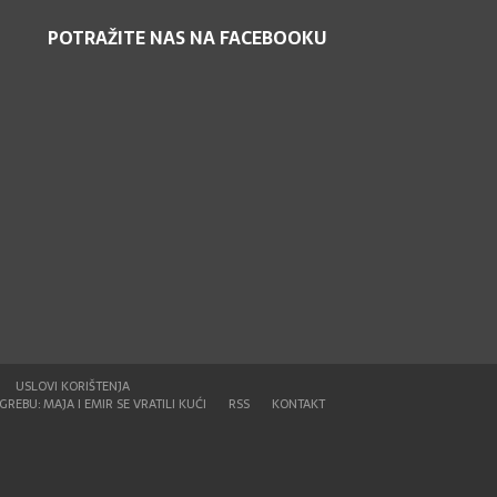
POTRAŽITE NAS NA FACEBOOKU
USLOVI KORIŠTENJA
REBU: MAJA I EMIR SE VRATILI KUĆI
RSS
KONTAKT