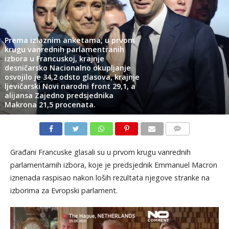
Prema izlaznim anketama, u prvom
krugu vanrednih parlamentranih
izbora u Francuskoj, krajnje
desničarsko Nacionalno okupljanje
osvojilo je 34,2 odsto glasova, krajnje
ljevičarski Novi narodni front 29,1, a
alijansa Zajedno predsjednika
Makrona 21,5 procenata.
KOMENTARI
Građani Francuske glasali su u prvom krugu vanrednih
parlamentarnih izbora, koje je predsjednik Emmanuel Macron
iznenada raspisao nakon loših rezultata njegove stranke na
izborima za Evropski parlament.