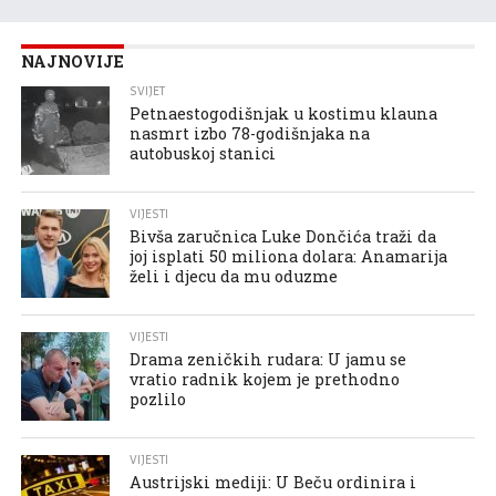
NAJNOVIJE
SVIJET
Petnaestogodišnjak u kostimu klauna
nasmrt izbo 78-godišnjaka na
autobuskoj stanici
VIJESTI
Bivša zaručnica Luke Dončića traži da
joj isplati 50 miliona dolara: Anamarija
želi i djecu da mu oduzme
VIJESTI
Drama zeničkih rudara: U jamu se
vratio radnik kojem je prethodno
pozlilo
VIJESTI
Austrijski mediji: U Beču ordinira i