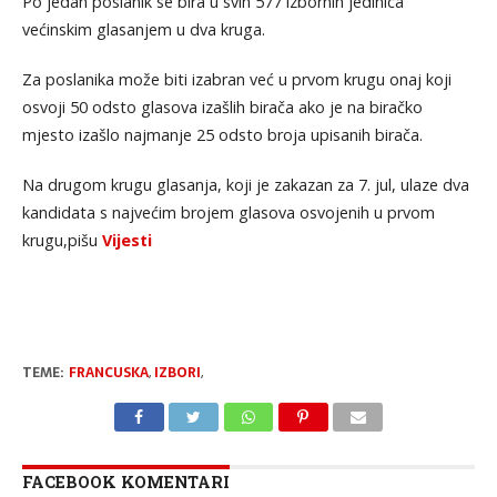
Po jedan poslanik se bira u svih 577 izbornih jedinica
većinskim glasanjem u dva kruga.
Za poslanika može biti izabran već u prvom krugu onaj koji
osvoji 50 odsto glasova izašlih birača ako je na biračko
mjesto izašlo najmanje 25 odsto broja upisanih birača.
Na drugom krugu glasanja, koji je zakazan za 7. jul, ulaze dva
kandidata s najvećim brojem glasova osvojenih u prvom
krugu,pišu
Vijesti
TEME:
FRANCUSKA
,
IZBORI
,
FACEBOOK KOMENTARI