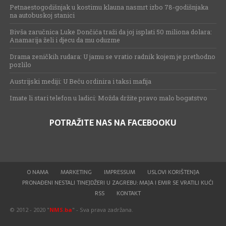
Petnaestogodišnjak u kostimu klauna nasmrt izbo 78-godišnjaka
na autobuskoj stanici
Bivša zaručnica Luke Dončića traži da joj isplati 50 miliona dolara:
Anamarija želi i djecu da mu oduzme
Drama zeničkih rudara: U jamu se vratio radnik kojem je prethodno
pozlilo
Austrijski mediji: U Beču ordinira i taksi mafija
Imate li stari telefon u ladici: Možda držite pravo malo bogatstvo
POTRAŽITE NAS NA FACEBOOKU
O NAMA
MARKETING
IMPRESSUM
USLOVI KORIŠTENJA
PRONAĐENI NESTALI TINEJDŽERI U ZAGREBU: MAJA I EMIR SE VRATILI KUĆI
RSS
KONTAKT
© 2012 - 2020 "
NMS.ba
" - Sva prava zadržana.