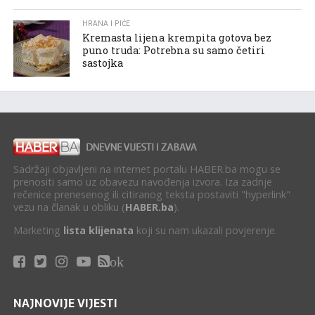
HRANA I PIĆE
Kremasta lijena krempita gotova bez
puno truda: Potrebna su samo četiri
sastojka
Sadržaji objavljeni na internet portalu HABER.ba mogu se
prenositi samo uz obavezu navođenja izvora. Iza zadnje
rečenice prenesenog ili citiranog teksta postaviti "hyperlink"
vezu na članak u obliku (
HABER.ba
).
Marketing
lista klijenata
koji su nam ukazali povjerenje.
ok
NAJNOVIJE VIJESTI