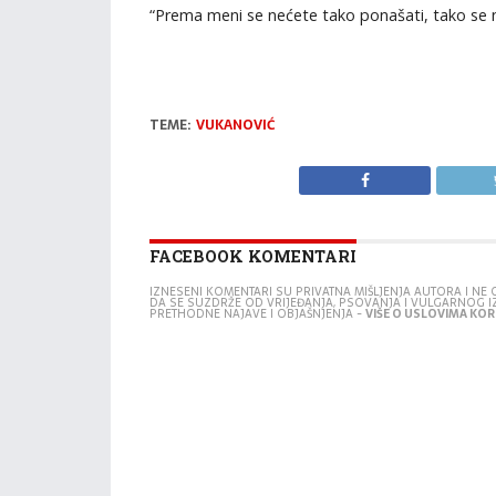
“Prema meni se nećete tako ponašati, tako se n
TEME:
VUKANOVIĆ
FACEBOOK KOMENTARI
IZNESENI KOMENTARI SU PRIVATNA MIŠLJENJA AUTORA I N
DA SE SUZDRŽE OD VRIJEĐANJA, PSOVANJA I VULGARNOG 
PRETHODNE NAJAVE I OBJAŠNJENJA -
VIŠE O USLOVIMA KORI