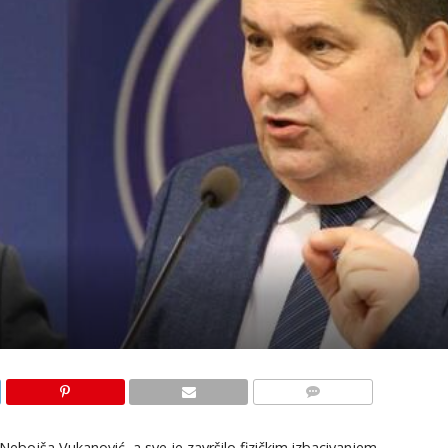
KOMENTARI
 Nebojša Vukanović, a sve je završilo fizičkim izbacivanjem