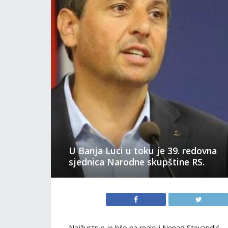
U Banja Luci u toku je 39. redovna
sjednica Narodne skupštine RS.
Najžustrije je bilo na realciji Nenad Stevandić –