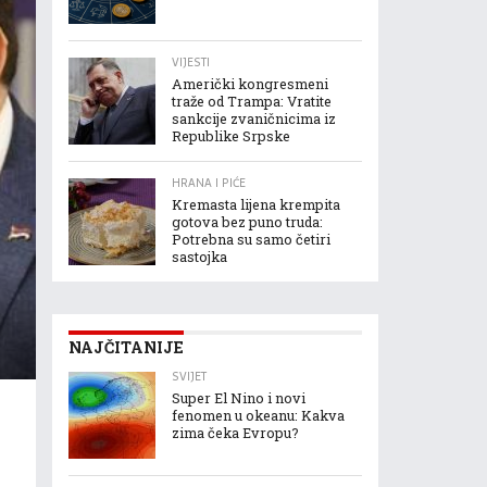
VIJESTI
Američki kongresmeni
traže od Trampa: Vratite
sankcije zvaničnicima iz
Republike Srpske
HRANA I PIĆE
Kremasta lijena krempita
gotova bez puno truda:
Potrebna su samo četiri
sastojka
NAJČITANIJE
SVIJET
Super El Nino i novi
fenomen u okeanu: Kakva
zima čeka Evropu?