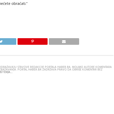
ećete obraćati.”
E ODRAŽAVAJU STAVOVE REDAKCIJE PORTALA HABER.BA. MOLIMO AUTORE KOMENTARA
IZRAŽAVANJA. PORTAL HABER.BA ZADRŽAVA PRAVO DA OBRIŠE KOMENTAR BEZ
ŠTENJA...