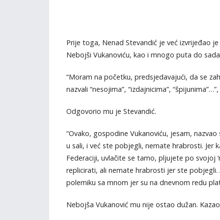
Prije toga, Nenad Stevandić je već izvrijeđao je
Nebojši Vukanoviću, kao i mnogo puta do sada
“Moram na početku, predsjedavajući, da se zahva
nazvali “nesojima”, “izdajnicima”, “špijunima”…
Odgovorio mu je Stevandić.
“Ovako, gospodine Vukanoviću, jesam, nazvao sam 
u sali, i već ste pobjegli, nemate hrabrosti. Jer
Federaciji, uvlačite se tamo, pljujete po svojoj ‘
replicirati, ali nemate hrabrosti jer ste pobje
polemiku sa mnom jer su na dnevnom redu plate
Nebojša Vukanović mu nije ostao dužan. Kazao 