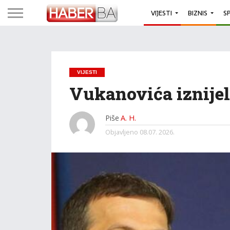
VIJESTI
BIZNIS
S
VIJESTI
Vukanovića iznijel
Piše
A. H.
Objavljeno
08.07. 2026.