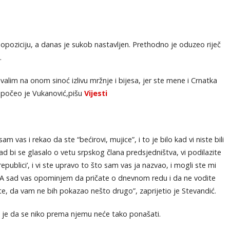
 opoziciju, a danas je sukob nastavljen. Prethodno je oduzeo riječ
.
lim na onom sinoć izlivu mržnje i bijesa, jer ste mene i Crnatka
”, počeo je Vukanović,pišu
Vijesti
vas i rekao da ste “bećirovi, mujice”, i to je bilo kad vi niste bili
 kad bi se glasalo o vetu srpskog člana predsjedništva, vi podilazite
republici’, i vi ste upravo to što sam vas ja nazvao, i mogli ste mi
gli. A sad vas opominjem da pričate o dnevnom redu i da ne vodite
, da vam ne bih pokazao nešto drugo”, zaprijetio je Stevandić.
je da se niko prema njemu neće tako ponašati.