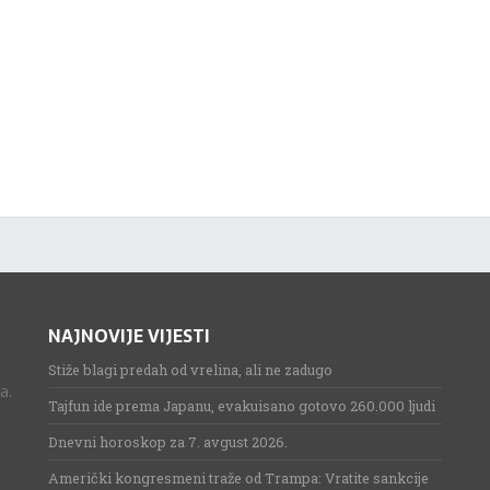
NAJNOVIJE VIJESTI
Stiže blagi predah od vrelina, ali ne zadugo
a.
Tajfun ide prema Japanu, evakuisano gotovo 260.000 ljudi
Dnevni horoskop za 7. avgust 2026.
Američki kongresmeni traže od Trampa: Vratite sankcije