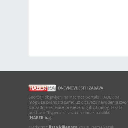
Sadržaji objavljeni na internet portalu HABER.ba
mogu se prenositi samo uz obavezu navođenja izvor
Iza zadnje rečenice prenesenog ili citiranog teksta
postaviti "hyperlink" vezu na članak u obliku
(
HABER.ba
).
Marketing
lista klijenata
koji su nam ukazali