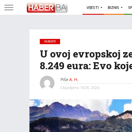
VIJESTI
BIZNIS
S
VIJESTI
U ovoj evropskoj ze
8.249 eura: Evo koj
Piše
A. H.
Objavljeno
16.05. 2026.