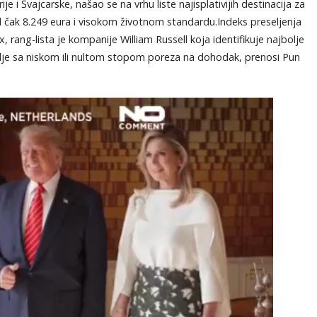
 i Švajcarske, našao se na vrhu liste najisplativijih destinacija za
od čak 8.249 eura i visokom životnom standardu.Indeks preseljenja
rang-lista je kompanije William Russell koja identifikuje najbolje
emlje sa niskom ili nultom stopom poreza na dohodak, prenosi Pun