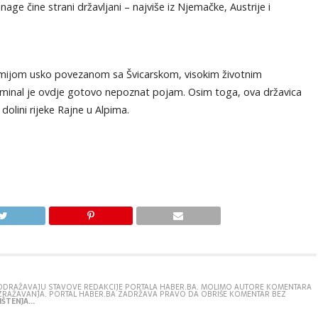
age čine strani državljani – najviše iz Njemačke, Austrije i
omijom usko povezanom sa Švicarskom, visokim životnim
iminal je ovdje gotovo nepoznat pojam. Osim toga, ova državica
 dolini rijeke Rajne u Alpima.
E ODRAŽAVAJU STAVOVE REDAKCIJE PORTALA HABER.BA. MOLIMO AUTORE KOMENTARA
IZRAŽAVANJA. PORTAL HABER.BA ZADRŽAVA PRAVO DA OBRIŠE KOMENTAR BEZ
ŠTENJA...