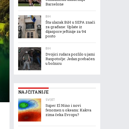
Barselone
BIH
Šta ulazak BiH u SEPA znači
za građane: Uplate iz
dijaspore jeftinije za 94
posto
BIH
Dvojici rudara pozlilo u jami
Raspotočje: Jedan prebačen
u bolnicu
NAJČITANIJE
SVIJET
Super El Nino i novi
fenomen u okeanu: Kakva
zima čeka Evropu?