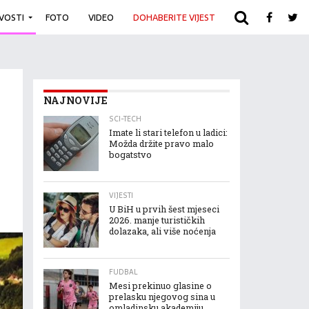
IVOSTI
FOTO
VIDEO
DOHABERITE VIJEST
ARHIVA
NAJNOVIJE
SCI-TECH
Imate li stari telefon u ladici:
Možda držite pravo malo
bogatstvo
VIJESTI
U BiH u prvih šest mjeseci
2026. manje turističkih
dolazaka, ali više noćenja
FUDBAL
Mesi prekinuo glasine o
prelasku njegovog sina u
omladinsku akademiju