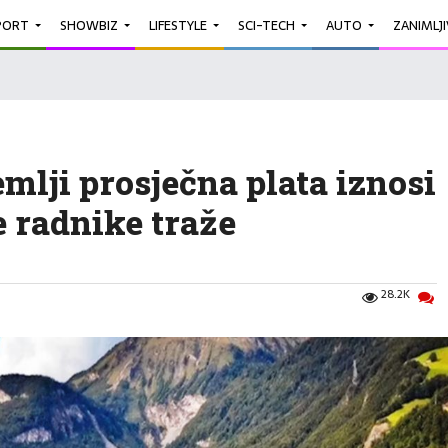
PORT
SHOWBIZ
LIFESTYLE
SCI-TECH
AUTO
ZANIMLJ
mlji prosječna plata iznosi
e radnike traže
28.2K