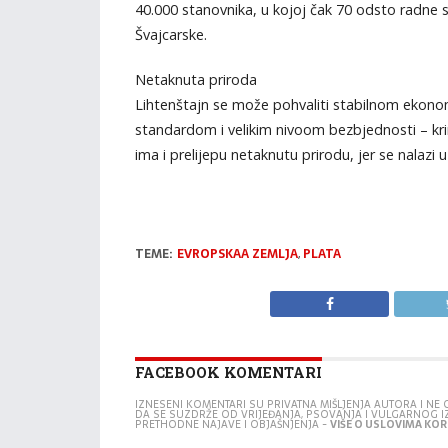
40.000 stanovnika, u kojoj čak 70 odsto radne sn
Švajcarske.
Netaknuta priroda
Lihtenštajn se može pohvaliti stabilnom ekon
standardom i velikim nivoom bezbjednosti – kr
ima i prelijepu netaknutu prirodu, jer se nalazi u
TEME:
EVROPSKAA ZEMLJA
,
PLATA
FACEBOOK KOMENTARI
IZNESENI KOMENTARI SU PRIVATNA MIŠLJENJA AUTORA I N
DA SE SUZDRŽE OD VRIJEĐANJA, PSOVANJA I VULGARNOG 
PRETHODNE NAJAVE I OBJAŠNJENJA -
VIŠE O USLOVIMA KORI