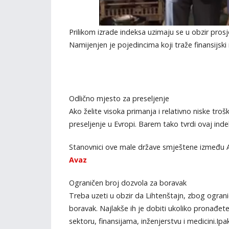
Prilikom izrade indeksa uzimaju se u obzir prosj
Namijenjen je pojedincima koji traže finansijski 
Odlično mjesto za preseljenje
Ako želite visoka primanja i relativno niske tro
preseljenje u Evropi. Barem tako tvrdi ovaj inde
Stanovnici ove male države smještene između Au
Avaz
Ograničen broj dozvola za boravak
Treba uzeti u obzir da Lihtenštajn, zbog ograni
boravak. Najlakše ih je dobiti ukoliko pronađete
sektoru, finansijama, inženjerstvu i medicini.Ipa