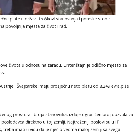
ečne plate u državi, troškovi stanovanja i poreske stope.
najpovoljnija mjesta za život i rad.
škove života u odnosu na zaradu, Lihtenštajn je odlično mjesto za
ks.
strije i Švajcarske imaju prosječnu neto platu od 8.249 evra,piše
čenog prostora i broja stanovnika, izdaje ograničen broj dozvola za
 poslodavca direktno u toj zemlji. Najtraženiji poslovi su u IT
k, treba imati u vidu da je riječ o veoma maloj zemlji sa svega