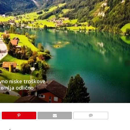
ivno niske troškove
zemlja odlično
KOMENTARI